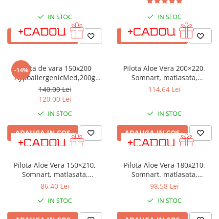
IN STOC
IN STOC
ADAUGA IN COS
ADAUGA IN COS
Pilota de vara 150x200
Pilota Aloe Vera 200×220,
-14%
HypoallergenicMed,200g
Somnart, matlasata,
PLT11
umplutura medie-groasa 300
140,00 Lei
114,64 Lei
gr/mp, pentru primavara -
120,00 Lei
toamna
IN STOC
IN STOC
ADAUGA IN COS
ADAUGA IN COS
Pilota Aloe Vera 150×210,
Pilota Aloe Vera 180x210,
Somnart, matlasata,
Somnart, matlasata,
umplutura medie-groasa 300
umplutura medie-groasa 300
86,40 Lei
98,58 Lei
gr/mp, pentru primavara -
gr/mp, pentru primavara -
IN STOC
IN STOC
toamna
toamna