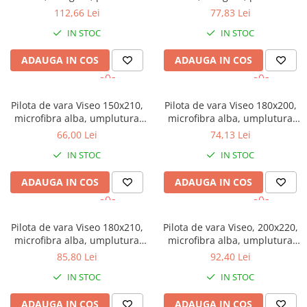
toamna
toamna
112,66 Lei
77,83 Lei
IN STOC
IN STOC
ADAUGA IN COS
ADAUGA IN COS
Pilota de vara Viseo 150x210,
Pilota de vara Viseo 180x200,
microfibra alba, umplutura
microfibra alba, umplutura
200 gr/mp, vidata
200 gr/mp, vidata
66,00 Lei
74,13 Lei
IN STOC
IN STOC
ADAUGA IN COS
ADAUGA IN COS
Pilota de vara Viseo 180x210,
Pilota de vara Viseo, 200x220,
microfibra alba, umplutura
microfibra alba, umplutura
200 gr/mp, vidata
200 gr/mp, vidata
85,80 Lei
92,40 Lei
IN STOC
IN STOC
ADAUGA IN COS
ADAUGA IN COS