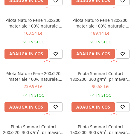
ADAUGA IN COS
ADAUGA IN COS
Pilota Naturo Pene 150x200,
Pilota Naturo Pene 180x200,
materiale 100% naturale,
materiale 100% naturale,
tesatura bumbac, mentine
tesatura bumbac, mentine
163,54 Lei
189,14 Lei
temperatura corpului
temperatura corpului
IN STOC
IN STOC
ADAUGA IN COS
ADAUGA IN COS
Pilota Naturo Pene 200x220,
Pilota Somnart Confort
materiale 100% naturale,
180x200, 300 g/m², primavara-
tesatura bumbac, mentine
toamna
239,99 Lei
90,58 Lei
temperatura corpului
IN STOC
IN STOC
ADAUGA IN COS
ADAUGA IN COS
Pilota Somnart Confort
Pilota Somnart Confort
200x220, 300 g/m², primavara-
150x200, 300 g/m², primavara-