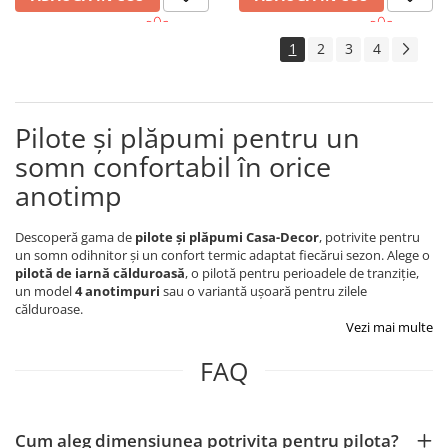
1
2
3
4
Pilote și plăpumi pentru un
somn confortabil în orice
anotimp
Descoperă gama de
pilote și plăpumi Casa-Decor
, potrivite pentru
un somn odihnitor și un confort termic adaptat fiecărui sezon. Alege o
pilotă de iarnă călduroasă
, o pilotă pentru perioadele de tranziție,
un model
4 anotimpuri
sau o variantă ușoară pentru zilele
călduroase.
Vezi mai multe
FAQ
Cum aleg dimensiunea potrivita pentru pilota?