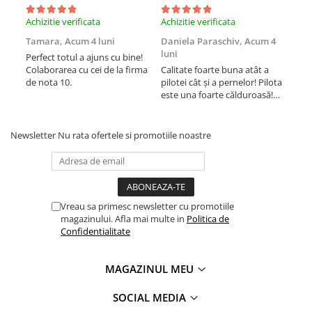
Achizitie verificata
Achizitie verificata
Achi
Tamara,
Acum 4 luni
Daniela Paraschiv,
Acum 4
Dan
luni
lun
Perfect totul a ajuns cu bine!
Colaborarea cu cei de la firma
Calitate foarte buna atât a
Cali
de nota 10.
pilotei cât și a pernelor! Pilota
pilo
este una foarte călduroasă!
est
Recomand cu drag!
Rec
Newsletter
Nu rata ofertele si promotiile noastre
Vreau sa primesc newsletter cu promotiile
magazinului. Afla mai multe in
Politica de
Confidentialitate
MAGAZINUL MEU
SOCIAL MEDIA