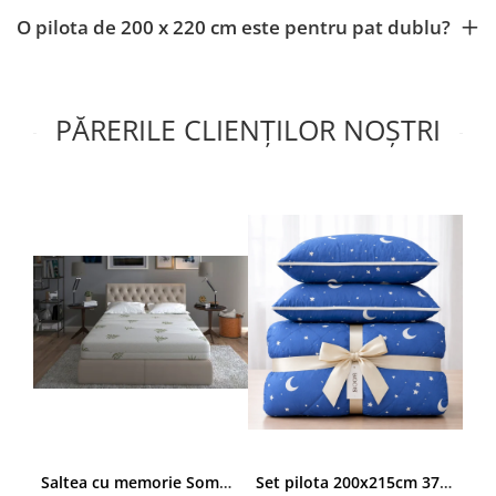
O pilota de 200 x 220 cm este pentru pat dublu?
PĂRERILE CLIENȚILOR NOȘTRI
Saltea cu memorie SomnART XXL Memory Plus 160x190, înălțime 25cm, pentru persoane supraponderale, husă Aloe Vera detașabilă, rulată, fermitate mare
Set pilota 200x215cm 370g cu 2 perne 50x70,albastru- PLT36