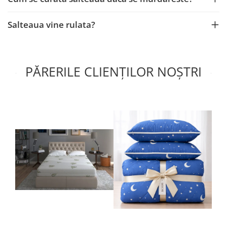
Brodate
Cu Motiv Traditional
Salteaua vine rulata?
PĂRERILE CLIENȚILOR NOȘTRI