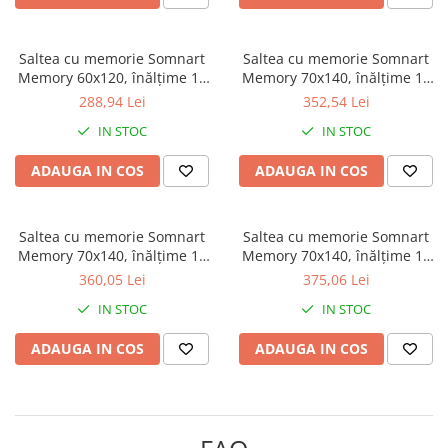
Bumbac satinat
Bumbac policoton
Saltea cu memorie Somnart
Saltea cu memorie Somnart
Compatibile cu saltea
Memory 60x120, înălțime 10
Memory 70x140, înălțime 10
90x200cm
cm, pentru bebeluși și copii,
cm, pentru bebeluși și copii,
288,94 Lei
352,54 Lei
husă impermeabilă, fermitate
husă impermeabilă, fermitate
100x200cm
IN STOC
IN STOC
medie, model fluturi
medie, model steluțe
120x200cm
140x200cm
ADAUGA IN COS
ADAUGA IN COS
160x200cm
180x200cm
Saltea cu memorie Somnart
Saltea cu memorie Somnart
200x200cm
Memory 70x140, înălțime 10
Memory 70x140, înălțime 10
200x220cm
cm, pentru bebeluși și copii,
cm, pentru bebeluși și copii,
360,05 Lei
375,06 Lei
husă impermeabilă, fermitate
husă impermeabilă, fermitate
Tipul cearceafului de pat
IN STOC
IN STOC
medie, model flori
medie, model fluturi
Cu elastic
ADAUGA IN COS
ADAUGA IN COS
Normal - fara elastic
Culoarea
Alba
Neagra