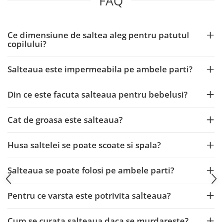
FAQ
Galbena
Bleu
Gri
Ce dimensiune de saltea aleg pentru patutul
copilului?
Mov
Rosie
Salteaua este impermeabila pe ambele parti?
Roz
Bej
Din ce este facuta salteaua pentru bebelusi?
Verde
Lila
Cat de groasa este salteaua?
Imprimeu
Cu flori
Husa saltelei se poate scoate si spala?
Uni (1-2 culori)
Cu dungi
Salteaua se poate folosi pe ambele parti?
Cu inimioare
Cu pisici
Pentru ce varsta este potrivita salteaua?
Cu Animal Print
Cu ursuleti
Cum se curata salteaua daca se murdareste?