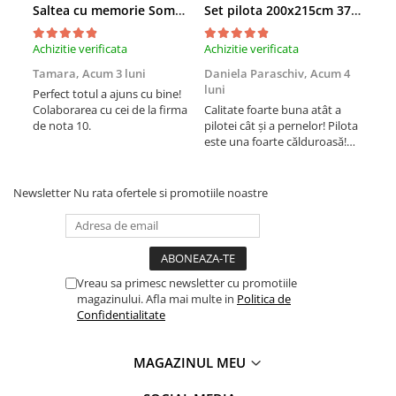
Saltea cu memorie SomnART XXL Memory Plus 160x190, înălțime 25cm, pentru persoane supraponderale, husă Aloe Vera detașabilă, rulată, fermitate mare
Set pilota 200x215cm 370g cu 2 perne 50x70,albastru- PLT36
Achizitie verificata
Achizitie verificata
Achi
Tamara,
Acum 3 luni
Daniela Paraschiv,
Acum 4
Dan
luni
lun
Perfect totul a ajuns cu bine!
Colaborarea cu cei de la firma
Calitate foarte buna atât a
Cali
de nota 10.
pilotei cât și a pernelor! Pilota
pilo
este una foarte călduroasă!
est
Recomand cu drag!
Rec
Newsletter
Nu rata ofertele si promotiile noastre
Vreau sa primesc newsletter cu promotiile
magazinului. Afla mai multe in
Politica de
Confidentialitate
MAGAZINUL MEU