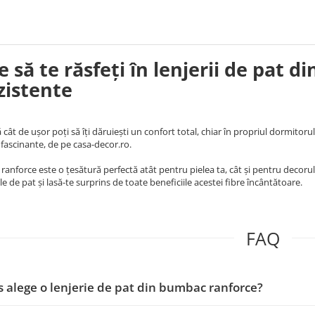
e să te răsfeți în lenjerii de pat 
ezistente
cât de ușor poți să îți dăruiești un confort total, chiar în propriul dormitoru
 fascinante, de pe casa-decor.ro.
anforce este o țesătură perfectă atât pentru pielea ta, cât și pentru decoru
ale de pat și lasă-te surprins de toate beneficiile acestei fibre încântătoare.
FAQ
s alege o lenjerie de pat din bumbac ranforce?