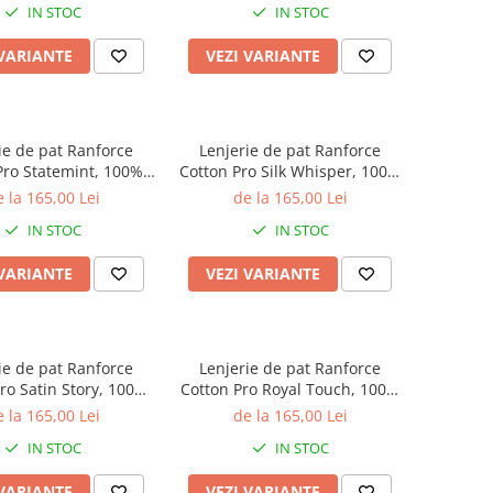
IN STOC
IN STOC
 VARIANTE
VEZI VARIANTE
ie de pat Ranforce
Lenjerie de pat Ranforce
Pro Statemint, 100%
Cotton Pro Silk Whisper, 100%
alb, imprimeu floral
bumbac, alb, imprimeu cu
 la 165,00 Lei
de la 165,00 Lei
botanic
pisici
IN STOC
IN STOC
 VARIANTE
VEZI VARIANTE
ie de pat Ranforce
Lenjerie de pat Ranforce
ro Satin Story, 100%
Cotton Pro Royal Touch, 100%
ac, gri deschis,
bumbac, alb, imprimeu floral
 la 165,00 Lei
de la 165,00 Lei
rimeu cu frunze
botanic
IN STOC
IN STOC
 VARIANTE
VEZI VARIANTE