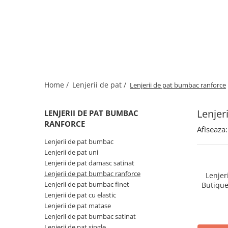
Bumbac satinat
Bumbac policoton
Compatibile cu saltea
90x200cm
100x200cm
120x200cm
Home /
Lenjerii de pat /
Lenjerii de pat bumbac ranforce
140x200cm
160x200cm
Lenjer
180x200cm
LENJERII DE PAT BUMBAC
RANFORCE
200x200cm
Afiseaza:
200x220cm
Lenjerii de pat bumbac
Tipul cearceafului de pat
Lenjerii de pat uni
Lenjerii de pat damasc satinat
Cu elastic
Lenjerii de pat bumbac ranforce
Lenjer
Normal - fara elastic
Lenjerii de pat bumbac finet
Butique
Culoarea
100% bum
Lenjerii de pat cu elastic
menta, m
Lenjerii de pat matase
Alba
fl
Lenjerii de pat bumbac satinat
Neagra
Lenjerii de pat single