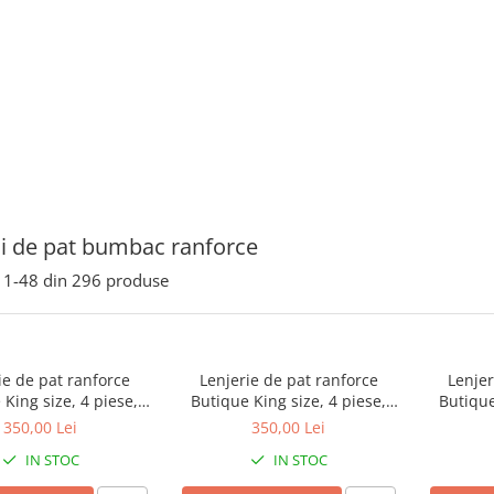
ii de pat bumbac ranforce
1-
48
din
296
produse
ie de pat ranforce
Lenjerie de pat ranforce
Lenjer
 King size, 4 piese,
Butique King size, 4 piese,
Butique
bac ranforce, verde
100% bumbac ranforce, roz
100% bu
350,00 Lei
350,00 Lei
odel uni cu broderie
pudra, model uni cu broderie
antra
IN STOC
IN STOC
orala, EVEYA V4
florala, EVEYA V3
broderi