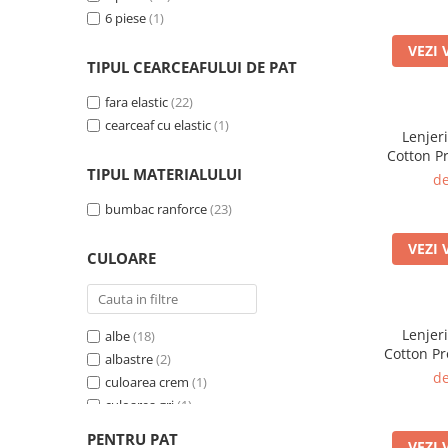
6 piese
(1)
VEZI 
TIPUL CEARCEAFULUI DE PAT
fara elastic
(22)
cearceaf cu elastic
(1)
Lenjer
Cotton P
TIPUL MATERIALULUI
bumba
de
geo
bumbac ranforce
(23)
VEZI 
CULOARE
Lenjer
albe
(18)
Cotton P
albastre
(2)
bumba
de
culoarea crem
(1)
geo
culoarea gri
(1)
multicolore
(1)
PENTRU PAT
VEZI 