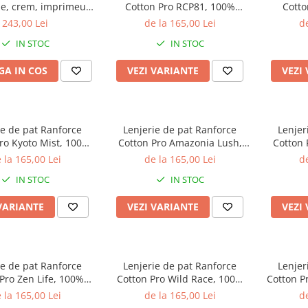
ze, crem, imprimeu
Cotton Pro RCP81, 100%
Cotto
 cu frunze, HENA V2
bumbac, roz pudra, imprimeu
bumbac, 
243,00 Lei
de la 165,00 Lei
de
floral
cu frunz
IN STOC
IN STOC
A IN COS
VEZI VARIANTE
VEZI
ie de pat Ranforce
Lenjerie de pat Ranforce
Lenjer
ro Kyoto Mist, 100%
Cotton Pro Amazonia Lush,
Cotton 
, maro, imprimeu
100% bumbac, bej, imprimeu
100% bum
 la 165,00 Lei
de la 165,00 Lei
de
animal print
floral
im
IN STOC
IN STOC
VARIANTE
VEZI VARIANTE
VEZI
ie de pat Ranforce
Lenjerie de pat Ranforce
Lenjer
Pro Zen Life, 100%
Cotton Pro Wild Race, 100%
Cotton P
galben, imprimeu cu
bumbac, maro, imprimeu
bumb
 la 165,00 Lei
de la 165,00 Lei
de
dungi
animal print
i