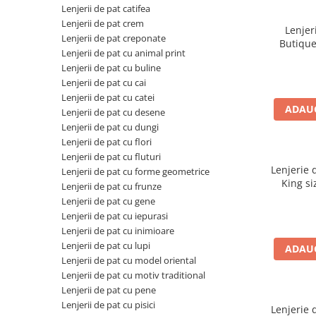
Lenjerii de pat catifea
Brodate
Lenjerii de pat crem
Cu Motiv Traditional
Lenjer
Lenjerii de pat creponate
Butique
Lenjerii de pat cu animal print
100% bum
Lenjerii de pat cu buline
menta
Lenjerii de pat cu cai
Lenjerii de pat cu catei
ADAUG
Lenjerii de pat cu desene
Lenjerii de pat cu dungi
Lenjerii de pat cu flori
Lenjerii de pat cu fluturi
Lenjerie 
Lenjerii de pat cu forme geometrice
King si
Lenjerii de pat cu frunze
floral 
Lenjerii de pat cu gene
Lenjerii de pat cu iepurasi
Lenjerii de pat cu inimioare
Lenjerii de pat cu lupi
ADAUG
Lenjerii de pat cu model oriental
Lenjerii de pat cu motiv traditional
Lenjerii de pat cu pene
Lenjerii de pat cu pisici
Lenjerie 