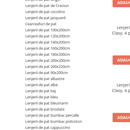
ADAUG
Galbena
Lenjerii de pat de Craciun
Lenjerii de pat cocolino
Bleu
Lenjerii de pat jacquard
Gri
Cearceafuri de pat
Mov
Lenjer
Lenjerii de pat 100x200cm
Clasy, 4
Rosie
Lenjerii de pat 120x200cm
bej taupe
Lenjerii de pat 140x200cm
Roz
fine s
Lenjerii de pat 160x200cm
Bej
Lenjerii de pat 180x200cm
Verde
ADAUG
Lenjerii de pat 200x200cm
Lila
Lenjerii de pat 200x220cm
Imprimeu
Lenjerii de pat 90x200cm
Lenjerii de pat albastre
Cu flori
Lenjerii de pat albe
Lenjer
Uni (1-2 culori)
Clasy, 4
Lenjerii de pat bej
caramiziu
Cu dungi
Lenjerii de pat bleu
fine s
Lenjerii de pat bleumarin
Cu inimioare
Lenjerii de pat brodate
Cu pisici
Lenjerii de pat bumbac percalle
ADAUG
Cu Animal Print
Lenjerii de pat bumbac policoton
Cu ursuleti
Lenjerii de pat cappuccino