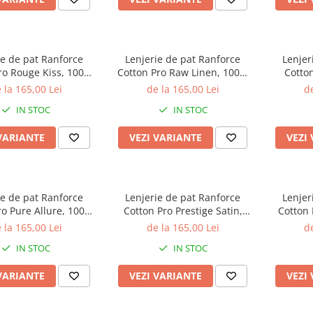
ie de pat Ranforce
Lenjerie de pat Ranforce
Lenjer
ro Rouge Kiss, 100%
Cotton Pro Raw Linen, 100%
Cotto
c, alb, imprimeu
bumbac, bej, imprimeu
bumba
 la 165,00 Lei
de la 165,00 Lei
de
tract albastru
geometric discret
impri
IN STOC
IN STOC
VARIANTE
VEZI VARIANTE
VEZI
ie de pat Ranforce
Lenjerie de pat Ranforce
Lenjer
ro Pure Allure, 100%
Cotton Pro Prestige Satin,
Cotton
bej, imprimeu floral
100% bumbac, alb, imprimeu
bumba
 la 165,00 Lei
de la 165,00 Lei
de
discret
floral mov
imp
IN STOC
IN STOC
VARIANTE
VEZI VARIANTE
VEZI