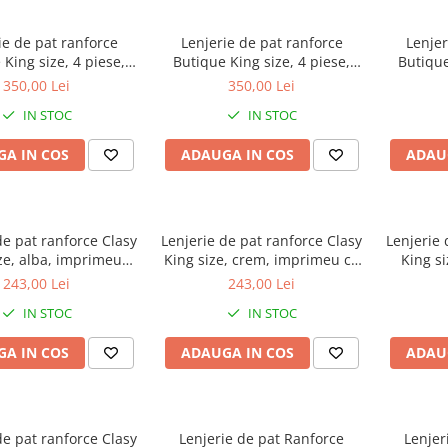
ie de pat ranforce
Lenjerie de pat ranforce
Lenjer
 King size, 4 piese,
Butique King size, 4 piese,
Butique
bac ranforce, verde
100% bumbac ranforce, gri
100% bu
350,00 Lei
350,00 Lei
, model cu dungi,
antracit, model cu dungi,
model c
IN STOC
IN STOC
ESTINA V8
ESTINA V7
A IN COS
ADAUGA IN COS
ADAU
de pat ranforce Clasy
Lenjerie de pat ranforce Clasy
Lenjerie 
ze, alba, imprimeu
King size, crem, imprimeu cu
King s
multicolor cu dungi,
pauni si flori, PAVONE
floral m
243,00 Lei
243,00 Lei
ZEMI
IN STOC
IN STOC
A IN COS
ADAUGA IN COS
ADAU
de pat ranforce Clasy
Lenjerie de pat Ranforce
Lenjer