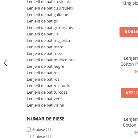
Lenjerii de pat cu stelute
King si
Lenjerii de pat cu ursuleti
botanic
Lenjerii de pat galbene
Lenjerii de pat gri
Lenjerii de pat gri deschis
ADAUG
Lenjerii de pat lila
Lenjerii de pat magenta
Lenjerii de pat maro
Lenjerii de pat mov
Lenjer
Lenjerii de pat multicolore
Cotton P
Lenjerii de pat negre
bumbac
de
Lenjerii de pat rosii
Lenjerii de pat roz
Lenjerii de pat roz pudra
Lenjerii de pat turcoaz
VEZI 
Lenjerii de pat verzi
Lenjerii de pat visinii
NUMAR DE PIESE
Lenjer
Cotton 
8 piese
(11)
bumbac, 
de
4 piese
(11)