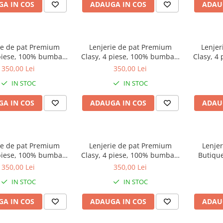
A IN COS
ADAUGA IN COS
ADAU
ie de pat Premium
Lenjerie de pat Premium
Lenjer
 piese, 100% bumbac,
Clasy, 4 piese, 100% bumbac,
Clasy, 4
, model uni cu dungi
alb, model uni cu dungi fine si
gri ant
350,00 Lei
350,00 Lei
i nasturi din lemn,
nasturi din lemn, ARSIDA V5
dungi fin
IN STOC
IN STOC
ARSIDA V6
A IN COS
ADAUGA IN COS
ADAU
ie de pat Premium
Lenjerie de pat Premium
Lenjer
 piese, 100% bumbac,
Clasy, 4 piese, 100% bumbac,
Butique
, model uni cu dungi
gri, model uni cu dungi fine si
100% bum
350,00 Lei
350,00 Lei
i nasturi din lemn,
nasturi din lemn, ARSIDA V1
model c
IN STOC
IN STOC
ARSIDA V2
A IN COS
ADAUGA IN COS
ADAU