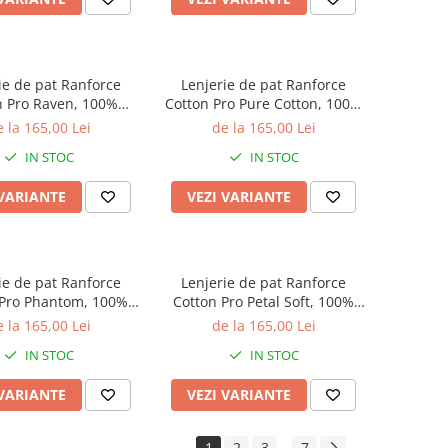
ie de pat Ranforce
Lenjerie de pat Ranforce
n Pro Raven, 100%
Cotton Pro Pure Cotton, 100%
c, verde salvie,
bumbac, rosu inchis,
 la 165,00 Lei
de la 165,00 Lei
meu floral botanic
imprimeu floral
IN STOC
IN STOC
 VARIANTE
VEZI VARIANTE
ie de pat Ranforce
Lenjerie de pat Ranforce
 Pro Phantom, 100%
Cotton Pro Petal Soft, 100%
c, galben mustar,
bumbac, alb, imprimeu floral
 la 165,00 Lei
de la 165,00 Lei
rimeu geometric
delicat
IN STOC
IN STOC
 VARIANTE
VEZI VARIANTE
1
2
3
7