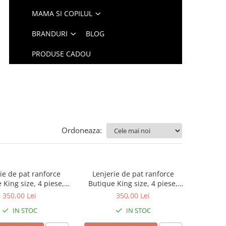
MAMA SI COPILUL
BRANDURI
BLOG
PRODUSE CADOU
Ordoneaza:
ie de pat ranforce
Lenjerie de pat ranforce
 King size, 4 piese,
Butique King size, 4 piese,
mbac ranforce, gri
100% bumbac ranforce, gri
350,00 Lei
350,00 Lei
cit, model uni cu
deschis, model uni cu
IN STOC
IN STOC
e florala, EVEYA V2
broderie florala, EVEYA V1