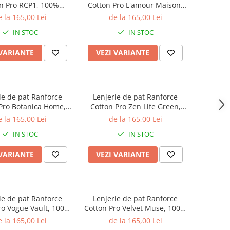
n Pro RCP1, 100%
Cotton Pro L'amour Maison,
alb, imprimeu floral
100% bumbac, alb, imprimeu
 la 165,00 Lei
de la 165,00 Lei
e, king size - 6 piese
cu inimi
IN STOC
IN STOC
cu elastic
 VARIANTE
VEZI VARIANTE
ie de pat Ranforce
Lenjerie de pat Ranforce
Pro Botanica Home,
Cotton Pro Zen Life Green,
bac, turcoaz inchis,
100% bumbac, verde mint,
 la 165,00 Lei
de la 165,00 Lei
primeu botanic
imprimeu cu dungi
IN STOC
IN STOC
 VARIANTE
VEZI VARIANTE
ie de pat Ranforce
Lenjerie de pat Ranforce
ro Vogue Vault, 100%
Cotton Pro Velvet Muse, 100%
ac, gri deschis,
bumbac, verde inchis,
 la 165,00 Lei
de la 165,00 Lei
mprimeu floral
imprimeu tropical