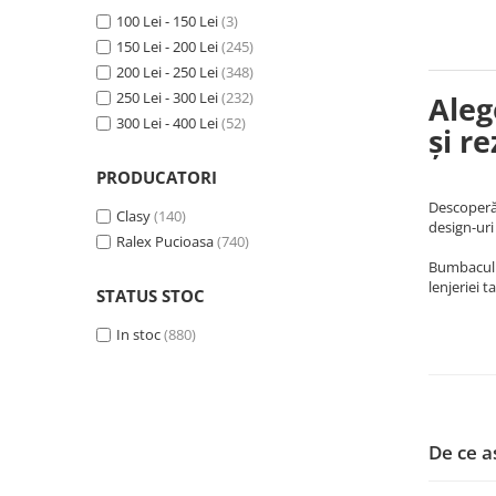
100 Lei - 150 Lei
(3)
150 Lei - 200 Lei
(245)
200 Lei - 250 Lei
(348)
250 Lei - 300 Lei
(232)
Aleg
300 Lei - 400 Lei
(52)
și r
PRODUCATORI
Descoperă 
Clasy
(140)
design-uri
Ralex Pucioasa
(740)
Bumbacul r
lenjeriei t
STATUS STOC
In stoc
(880)
De ce a