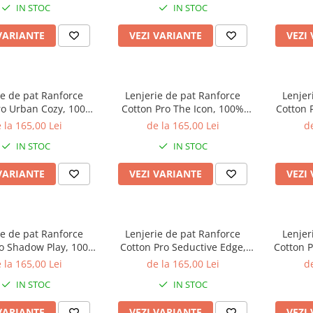
IN STOC
IN STOC
VARIANTE
VEZI VARIANTE
VEZI
ie de pat Ranforce
Lenjerie de pat Ranforce
Lenjer
ro Urban Cozy, 100%
Cotton Pro The Icon, 100%
Cotton 
c, bej, imprimeu
bumbac, alb, imprimeu
bumbac, 
 la 165,00 Lei
de la 165,00 Lei
de
metric discret
abstract rosu
IN STOC
IN STOC
VARIANTE
VEZI VARIANTE
VEZI
ie de pat Ranforce
Lenjerie de pat Ranforce
Lenjer
ro Shadow Play, 100%
Cotton Pro Seductive Edge,
Cotton P
c, bej, imprimeu
100% bumbac, bej, imprimeu
bumb
 la 165,00 Lei
de la 165,00 Lei
de
metric discret
floral discret
imp
IN STOC
IN STOC
VARIANTE
VEZI VARIANTE
VEZI