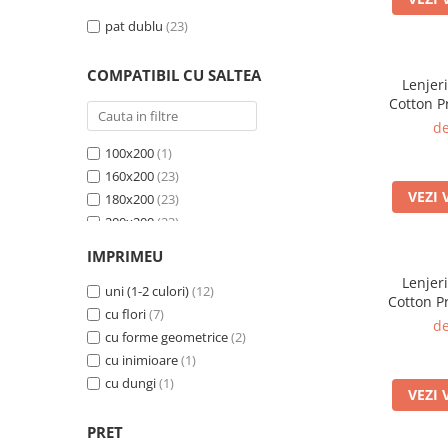
Gri Albastrui
(1)
pat dublu
(23)
COMPATIBIL CU SALTEA
Lenjer
Cotton P
bumba
de
abs
100x200
(1)
160x200
(23)
VEZI 
180x200
(23)
200x200
(23)
200x220
(23)
IMPRIMEU
120x200
(1)
Lenjer
140x200
uni (1-2 culori)
(23)
(12)
Cotton P
90x200
cu flori
(7)
(1)
bumbac, 
de
cu forme geometrice
(2)
cu inimioare
(1)
cu dungi
(1)
VEZI 
PRET