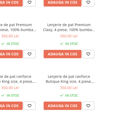
GA IN COS
ADAUGA IN COS
ie de pat Premium
Lenjerie de pat Premium
 piese, 100% bumbac,
Clasy, 4 piese, 100% bumbac,
racit, model uni cu
crem, model uni cu dungi fine
350,00 Lei
350,00 Lei
e si nasturi din lemn,
si nasturi din lemn, ARSIDA V3
IN STOC
IN STOC
ARSIDA V4
GA IN COS
ADAUGA IN COS
ie de pat ranforce
Lenjerie de pat ranforce
 King size, 4 piese,
Butique King size, 4 piese,
bac ranforce, crem,
100% bumbac ranforce,
350,00 Lei
350,00 Lei
u dungi, ESTINA V10
caramiziu, model cu dungi,
IN STOC
IN STOC
ESTINA V9
GA IN COS
ADAUGA IN COS