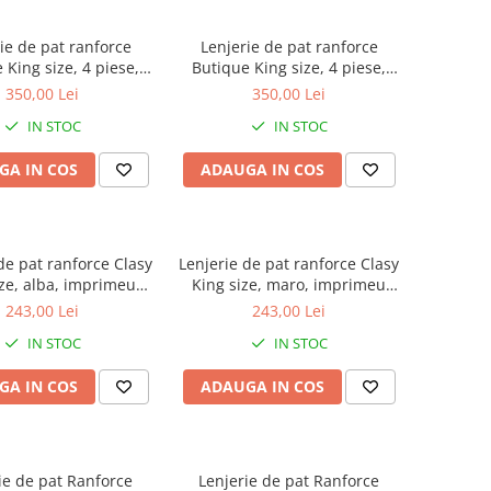
ie de pat ranforce
Lenjerie de pat ranforce
 King size, 4 piese,
Butique King size, 4 piese,
mbac ranforce, bej,
100% bumbac ranforce, alb
350,00 Lei
350,00 Lei
u dungi, ESTINA V3
ivoire, model cu dungi,
IN STOC
IN STOC
ESTINA V1
GA IN COS
ADAUGA IN COS
de pat ranforce Clasy
Lenjerie de pat ranforce Clasy
ize, alba, imprimeu
King size, maro, imprimeu
ulticolor, PALITRA V1
animal print leopard, LEO
243,00 Lei
243,00 Lei
IN STOC
IN STOC
GA IN COS
ADAUGA IN COS
ie de pat Ranforce
Lenjerie de pat Ranforce