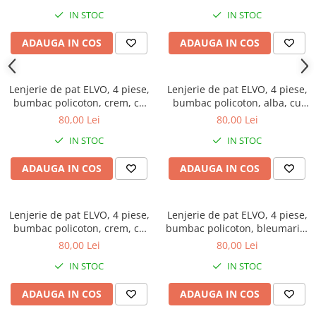
IN STOC
IN STOC
ADAUGA IN COS
ADAUGA IN COS
Lenjerie de pat ELVO, 4 piese,
Lenjerie de pat ELVO, 4 piese,
bumbac policoton, crem, cu
bumbac policoton, alba, cu
flori maro si negre
stelute rosii
80,00 Lei
80,00 Lei
IN STOC
IN STOC
ADAUGA IN COS
ADAUGA IN COS
Lenjerie de pat ELVO, 4 piese,
Lenjerie de pat ELVO, 4 piese,
bumbac policoton, crem, cu
bumbac policoton, bleumarin,
flori mov
cu forme geometrice
80,00 Lei
80,00 Lei
IN STOC
IN STOC
ADAUGA IN COS
ADAUGA IN COS