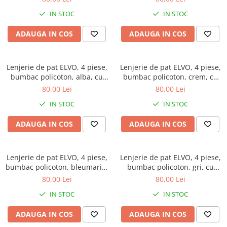
IN STOC
IN STOC
ADAUGA IN COS
ADAUGA IN COS
Lenjerie de pat ELVO, 4 piese,
Lenjerie de pat ELVO, 4 piese,
bumbac policoton, alba, cu
bumbac policoton, crem, cu
flori albastre
trandafiri roz
80,00 Lei
80,00 Lei
IN STOC
IN STOC
ADAUGA IN COS
ADAUGA IN COS
Lenjerie de pat ELVO, 4 piese,
Lenjerie de pat ELVO, 4 piese,
bumbac policoton, bleumarin,
bumbac policoton, gri, cu
cu stelute multicolore
carouri
80,00 Lei
80,00 Lei
IN STOC
IN STOC
ADAUGA IN COS
ADAUGA IN COS