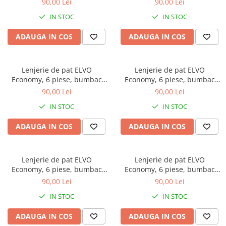
90,00 Lei
90,00 Lei
forme geometrice
IN STOC
IN STOC
ADAUGA IN COS
ADAUGA IN COS
Lenjerie de pat ELVO
Lenjerie de pat ELVO
Economy, 6 piese, bumbac
Economy, 6 piese, bumbac
policoton, verde, cu animal
policoton, bleumarin, cu
90,00 Lei
90,00 Lei
print si forme geometrice
stelute multicolore
IN STOC
IN STOC
ADAUGA IN COS
ADAUGA IN COS
Lenjerie de pat ELVO
Lenjerie de pat ELVO
Economy, 6 piese, bumbac
Economy, 6 piese, bumbac
policoton, gri, cu carouri
policoton, crem, cu model
90,00 Lei
90,00 Lei
oriental
IN STOC
IN STOC
ADAUGA IN COS
ADAUGA IN COS