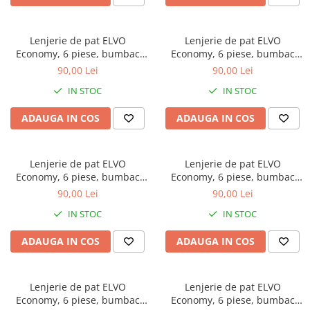
Bumbac satinat
Bumbac policoton
Lenjerie de pat ELVO
Lenjerie de pat ELVO
Compatibile cu saltea
Economy, 6 piese, bumbac
Economy, 6 piese, bumbac
90x200cm
policoton, crem, cu trandafiri
policoton, alba, cu stelute
90,00 Lei
90,00 Lei
roz
rosii
100x200cm
IN STOC
IN STOC
120x200cm
140x200cm
ADAUGA IN COS
ADAUGA IN COS
160x200cm
180x200cm
Lenjerie de pat ELVO
Lenjerie de pat ELVO
200x200cm
Economy, 6 piese, bumbac
Economy, 6 piese, bumbac
200x220cm
policoton, alba, cu flori mov
policoton, alba, cu copaci
90,00 Lei
90,00 Lei
multicolori
Tipul cearceafului de pat
IN STOC
IN STOC
Cu elastic
ADAUGA IN COS
ADAUGA IN COS
Normal - fara elastic
Culoarea
Alba
Lenjerie de pat ELVO
Lenjerie de pat ELVO
Economy, 6 piese, bumbac
Economy, 6 piese, bumbac
Neagra