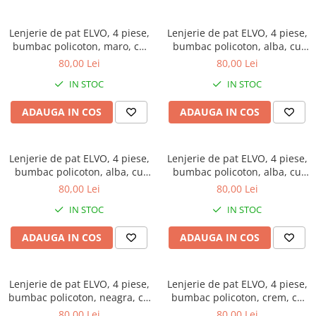
Lenjerie de pat ELVO, 4 piese,
Lenjerie de pat ELVO, 4 piese,
bumbac policoton, maro, cu
bumbac policoton, alba, cu
flori albe
flori verzi si albastre
80,00 Lei
80,00 Lei
IN STOC
IN STOC
ADAUGA IN COS
ADAUGA IN COS
Lenjerie de pat ELVO, 4 piese,
Lenjerie de pat ELVO, 4 piese,
bumbac policoton, alba, cu
bumbac policoton, alba, cu
flori roz
copaci multicolori
80,00 Lei
80,00 Lei
IN STOC
IN STOC
ADAUGA IN COS
ADAUGA IN COS
Lenjerie de pat ELVO, 4 piese,
Lenjerie de pat ELVO, 4 piese,
bumbac policoton, neagra, cu
bumbac policoton, crem, cu
papadii si note muzicale
flori
80,00 Lei
80,00 Lei