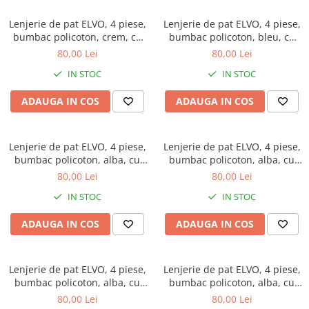
Lenjerie de pat ELVO, 4 piese,
Lenjerie de pat ELVO, 4 piese,
bumbac policoton, crem, cu
bumbac policoton, bleu, cu
flori caramizii
flori stilizate
80,00 Lei
80,00 Lei
IN STOC
IN STOC
ADAUGA IN COS
ADAUGA IN COS
Lenjerie de pat ELVO, 4 piese,
Lenjerie de pat ELVO, 4 piese,
bumbac policoton, alba, cu
bumbac policoton, alba, cu
forme geometrice mustar
flori mov
80,00 Lei
80,00 Lei
IN STOC
IN STOC
ADAUGA IN COS
ADAUGA IN COS
Lenjerie de pat ELVO, 4 piese,
Lenjerie de pat ELVO, 4 piese,
bumbac policoton, alba, cu
bumbac policoton, alba, cu
papadii si cercuri rosii
cercuri multicolore
80,00 Lei
80,00 Lei