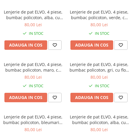
Lenjerie de pat ELVO, 4 piese,
Lenjerie de pat ELVO, 4 piese,
bumbac policoton, alba, cu
bumbac policoton, verde, cu
model oriental negru
animal print si forme
80,00 Lei
80,00 Lei
geometrice
IN STOC
IN STOC
ADAUGA IN COS
ADAUGA IN COS
Lenjerie de pat ELVO, 4 piese,
Lenjerie de pat ELVO, 4 piese,
bumbac policoton, maro, cu
bumbac policoton, gri, cu flori
fluturi
mov
80,00 Lei
80,00 Lei
IN STOC
IN STOC
ADAUGA IN COS
ADAUGA IN COS
Lenjerie de pat ELVO, 4 piese,
Lenjerie de pat ELVO, 4 piese,
bumbac policoton, bleumarin,
bumbac policoton, alba, cu
cu flori albe
lalele galbene
80,00 Lei
80,00 Lei