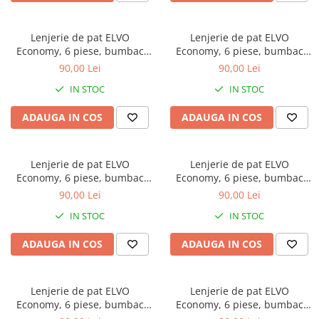
Brodate
Cu Motiv Traditional
Lenjerie de pat ELVO
Lenjerie de pat ELVO
Economy, 6 piese, bumbac
Economy, 6 piese, bumbac
policoton, bleumarin, cu flori
policoton, maro, cu fluturi
90,00 Lei
90,00 Lei
si fluturi
IN STOC
IN STOC
ADAUGA IN COS
ADAUGA IN COS
Lenjerie de pat ELVO
Lenjerie de pat ELVO
Economy, 6 piese, bumbac
Economy, 6 piese, bumbac
policoton, alba, cu lalele
policoton, neagra, cu papadii
90,00 Lei
90,00 Lei
galbene
si note muzicale
IN STOC
IN STOC
ADAUGA IN COS
ADAUGA IN COS
Lenjerie de pat ELVO
Lenjerie de pat ELVO
Economy, 6 piese, bumbac
Economy, 6 piese, bumbac
policoton, bleumarin, cu
policoton, crem, cu flori