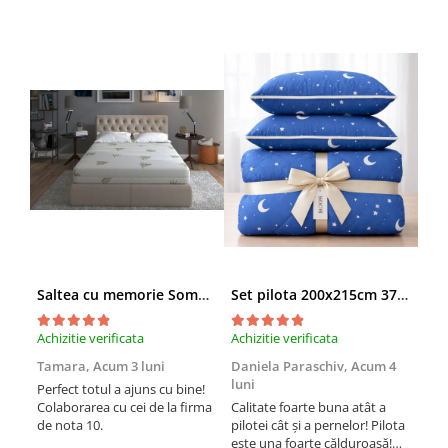
Saltea cu memorie SomnART XXL Memory Plus 160x190, înălțime 25cm, pentru persoane supraponderale, husă Aloe Vera detașabilă, rulată, fermitate mare
Set pilota 200x215cm 370g cu 2 perne 50x70,albastru- PLT36
Achizitie verificata
Achizitie verificata
Achi
Tamara,
Acum 3 luni
Daniela Paraschiv,
Acum 4
Dan
luni
lun
Perfect totul a ajuns cu bine!
Colaborarea cu cei de la firma
Calitate foarte buna atât a
Cali
de nota 10.
pilotei cât și a pernelor! Pilota
pilo
este una foarte călduroasă!
est