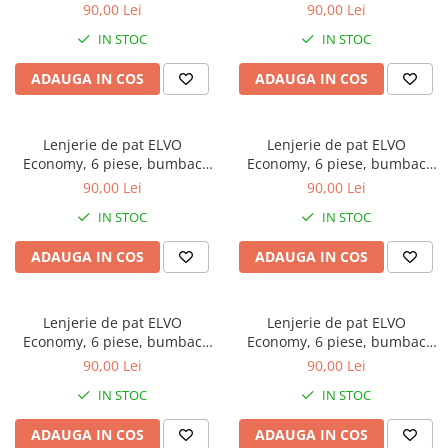
policoton, gri, cu flori mov
policoton, alba, cu flori roz
90,00 Lei
90,00 Lei
Galbena
IN STOC
IN STOC
Bleu
Gri
ADAUGA IN COS
ADAUGA IN COS
Mov
Rosie
Lenjerie de pat ELVO
Lenjerie de pat ELVO
Roz
Economy, 6 piese, bumbac
Economy, 6 piese, bumbac
Bej
policoton, alba, cu flori
policoton, gri, cu flori albe
90,00 Lei
90,00 Lei
Verde
albastre
IN STOC
IN STOC
Lila
Imprimeu
ADAUGA IN COS
ADAUGA IN COS
Cu flori
Uni (1-2 culori)
Lenjerie de pat ELVO
Lenjerie de pat ELVO
Cu dungi
Economy, 6 piese, bumbac
Economy, 6 piese, bumbac
Cu inimioare
policoton, gri, cu flori crem
policoton, bleu, cu flori
90,00 Lei
90,00 Lei
stilizate
Cu pisici
IN STOC
IN STOC
Cu Animal Print
ADAUGA IN COS
ADAUGA IN COS
Cu ursuleti