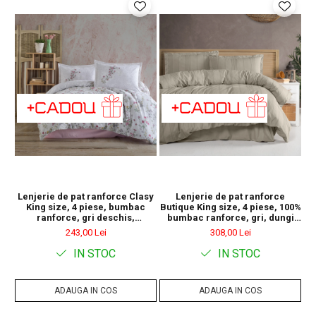
Lenjerie de pat ranforce Clasy
Lenjerie de pat ranforce
King size, 4 piese, bumbac
Butique King size, 4 piese, 100%
Bu
ranforce, gri deschis,
bumbac ranforce, gri, dungi
bu
imprimeu floral multicolor,
decorative verticale, ARAKIS V3
de
243,00 Lei
308,00 Lei
NOVARA
IN STOC
IN STOC
ADAUGA IN COS
ADAUGA IN COS