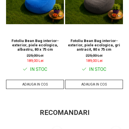
Fotoliu Bean Bag interior-
Fotoliu Bean Bag interior-
Se
exterior, piele ecologica,
exterior, piele ecologica, gri
albastru, 80 x 75 cm
antracit, 80 x 75 cm
225,00 Lei
225,00 Lei
189,00 Lei
189,00 Lei
IN STOC
IN STOC
ADAUGA IN COS
ADAUGA IN COS
RECOMANDARI