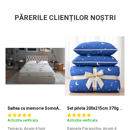
PĂRERILE CLIENȚILOR NOȘTRI
Saltea cu memorie SomnART XXL Memory Plus 160x190, înălțime 25cm, pentru persoane supraponderale, husă Aloe Vera detașabilă, rulată, fermitate mare
Set pilota 200x215cm 370g cu 2 perne 50x70,albastru- PLT36
Achizitie verificata
Achizitie verificata
Ac
Tamara,
Acum 4 luni
Daniela Paraschiv,
Acum 4
D