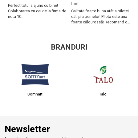
luni
lu
Perfect totul a ajuns cu bine!
Colaborarea cu cei de la firma de
Calitate foarte buna atât a pilotei
Ca
nota 10.
cât și a pernelor! Pilota este una
câ
foarte călduroasă! Recomand cu
f
drag!
dr
BRANDURI
rt
Talo
Clasy
Newsletter