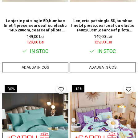
Lenjerie pat single 5D,bumbac
Lenjerie pat single 5D,bumbac
finet,4 piese,cearceaf cu elastic
finet,4 piese,cearceaf cu elastic
140x200cm,cearceaf pilota
140x200cm,cearceaf pilota
155x205cm,2 fete de perna
155x205cm,2 fete de perna
149,00 Lei
149,00 Lei
55x80cm-A1269
55x80cm-A1270
129,00 Lei
129,00 Lei
IN STOC
IN STOC
ADAUGA IN COS
ADAUGA IN COS
-30%
-13%