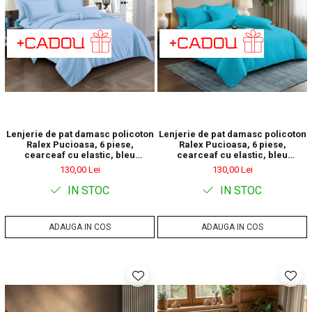
Lenjerie de pat damasc policoton
Lenjerie de pat damasc policoton
Ralex Pucioasa, 6 piese,
Ralex Pucioasa, 6 piese,
cearceaf cu elastic, bleu
cearceaf cu elastic, bleu
deschis, model cu dungi discrete
turcoaz, model cu dungi discrete
130,00 Lei
130,00 Lei
IN STOC
IN STOC
ADAUGA IN COS
ADAUGA IN COS