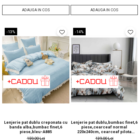
ADAUGA IN COS
ADAUGA IN COS
-13%
-14%
Lenjerie pat dublu creponata cu
Lenjerie pat dublu,bumbac finet,6
banda alba,bumbac finet,6
piese,cearceaf normal
piese,bleu-A885
220x240cm, cearceaf pilota
200x220cm, 2 fete de perna 50x70,
159,00 Lei
139,00 Lei