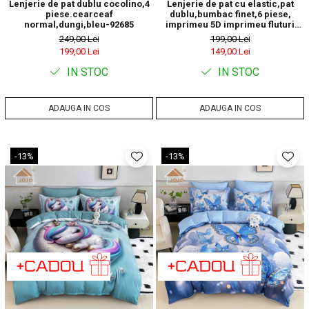
Lenjerie de pat dublu cocolino,4
Lenjerie de pat cu elastic,pat
piese.cearceaf
dublu,bumbac finet,6 piese,
normal,dungi,bleu-92685
imprimeu 5D imprimeu fluturi
albaștri și roz-A1234
249,00 Lei
199,00 Lei
199,00 Lei
149,00 Lei
IN STOC
IN STOC
ADAUGA IN COS
ADAUGA IN COS
-13%
-13%