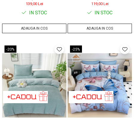
2 fete de perna 70x70-A1062
139,00 Lei
119,00 Lei
IN STOC
IN STOC
ADAUGA IN COS
ADAUGA IN COS
-20%
-25%