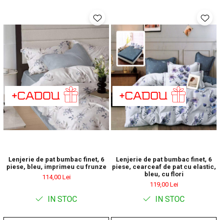
Lenjerie de pat bumbac finet, 6
Lenjerie de pat bumbac finet, 6
piese, bleu, imprimeu cu frunze
piese, cearceaf de pat cu elastic,
bleu, cu flori
114,00 Lei
119,00 Lei
IN STOC
IN STOC