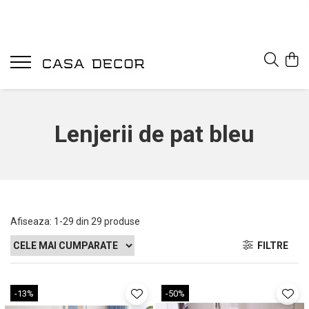
Lenjerii de pat bleu
Afiseaza:
1-
29
din
29
produse
FILTRE
-13%
-50%