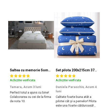
Saltea cu memorie SomnART XXL Memory Plus 160x190, înălțime 25cm, pentru persoane supraponderale, husă Aloe Vera detașabilă, rulată, fermitate mare
Set pilota 200x215cm 370g cu 2 perne 50x70,albastru- PLT36
Achizitie verificata
Achizitie verificata
Achiz
Tamara,
Acum 3 luni
Daniela Paraschiv,
Acum 4
Dan
luni
luni
Perfect totul a ajuns cu bine!
Colaborarea cu cei de la firma
Calitate foarte buna atât a
Cali
de nota 10.
pilotei cât și a pernelor! Pilota
pilot
este una foarte călduroasă!
este