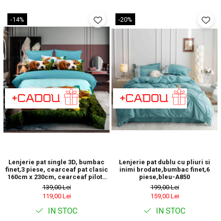
-14%
-20%
Lenjerie pat single 3D, bumbac
Lenjerie pat dublu cu pliuri si
finet,3 piese, cearceaf pat clasic
inimi brodate,bumbac finet,6
160cm x 230cm, cearceaf pilota
piese,bleu-A850
150cm x 220cm, 1 fata perna 50 x
139,00 Lei
199,00 Lei
70-F1P58
119,00 Lei
159,00 Lei
IN STOC
IN STOC