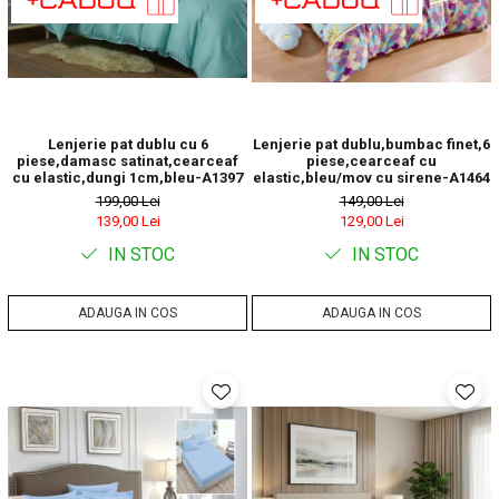
Lenjerie pat dublu cu 6
Lenjerie pat dublu,bumbac finet,6
piese,damasc satinat,cearceaf
piese,cearceaf cu
cu elastic,dungi 1cm,bleu-A1397
elastic,bleu/mov cu sirene-A1464
199,00 Lei
149,00 Lei
139,00 Lei
129,00 Lei
IN STOC
IN STOC
ADAUGA IN COS
ADAUGA IN COS