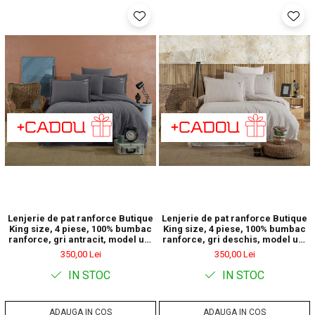
Lenjerie de pat ranforce Butique
Lenjerie de pat ranforce Butique
King size, 4 piese, 100% bumbac
King size, 4 piese, 100% bumbac
ranforce, gri antracit, model uni
ranforce, gri deschis, model uni
cu broderie florala, EVEYA V2
cu broderie florala, EVEYA V1
350,00 Lei
350,00 Lei
IN STOC
IN STOC
ADAUGA IN COS
ADAUGA IN COS