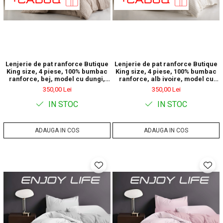
Lenjerie de pat ranforce Butique
Lenjerie de pat ranforce Butique
King size, 4 piese, 100% bumbac
King size, 4 piese, 100% bumbac
ranforce, bej, model cu dungi,
ranforce, alb ivoire, model cu
ESTINA V3
dungi, ESTINA V1
350,00 Lei
350,00 Lei
IN STOC
IN STOC
ADAUGA IN COS
ADAUGA IN COS