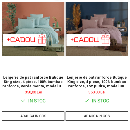
Lenjerie de pat ranforce Butique
Lenjerie de pat ranforce Butique
King size, 4 piese, 100% bumbac
King size, 4 piese, 100% bumbac
ranforce, verde menta, model uni
ranforce, roz pudra, model uni
cu broderie florala, EVEYA V4
cu broderie florala, EVEYA V3
350,00 Lei
350,00 Lei
IN STOC
IN STOC
ADAUGA IN COS
ADAUGA IN COS