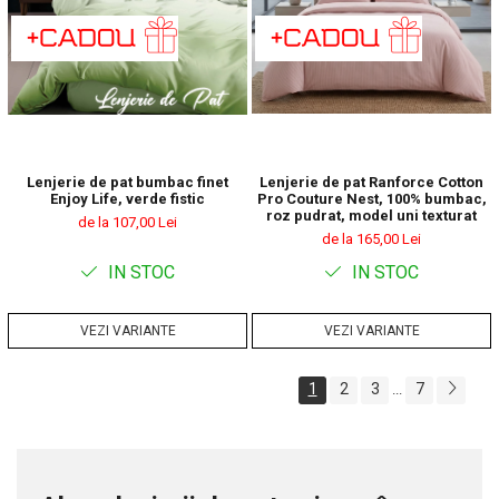
Lenjerie de pat bumbac finet
Lenjerie de pat Ranforce Cotton
Enjoy Life, verde fistic
Pro Couture Nest, 100% bumbac,
roz pudrat, model uni texturat
de la 107,00 Lei
de la 165,00 Lei
IN STOC
IN STOC
VEZI VARIANTE
VEZI VARIANTE
1
2
3
7
...