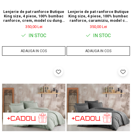
Lenjerie de pat ranforce Butique
Lenjerie de pat ranforce Butique
King size, 4 piese, 100% bumbac
King size, 4 piese, 100% bumbac
ranforce, crem, model cu dungi,
ranforce, caramiziu, model cu
ESTINA V10
dungi, ESTINA V9
350,00 Lei
350,00 Lei
IN STOC
IN STOC
ADAUGA IN COS
ADAUGA IN COS