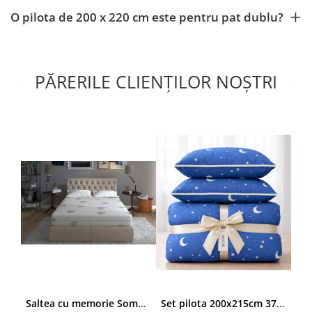
O pilota de 200 x 220 cm este pentru pat dublu?
PĂRERILE CLIENȚILOR NOȘTRI
Saltea cu memorie SomnART XXL Memory Plus 160x190, înălțime 25cm, pentru persoane supraponderale, husă Aloe Vera detașabilă, rulată, fermitate mare
Set pilota 200x215cm 370g cu 2 perne 50x70,albastru- PLT36