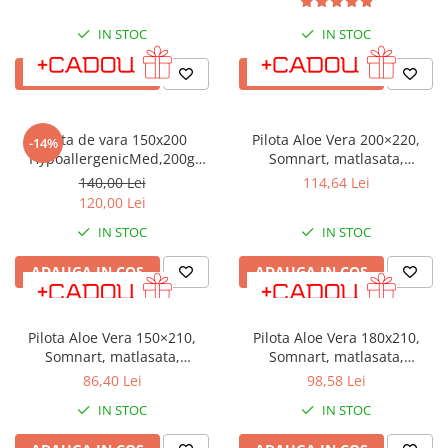
IN STOC
IN STOC
ADAUGA IN COS
ADAUGA IN COS
Pilota de vara 150x200
Pilota Aloe Vera 200×220,
-14%
HypoallergenicMed,200g
Somnart, matlasata,
PLT11
umplutura medie-groasa 300
140,00 Lei
114,64 Lei
gr/mp, pentru primavara -
120,00 Lei
toamna
IN STOC
IN STOC
ADAUGA IN COS
ADAUGA IN COS
Pilota Aloe Vera 150×210,
Pilota Aloe Vera 180x210,
Somnart, matlasata,
Somnart, matlasata,
umplutura medie-groasa 300
umplutura medie-groasa 300
86,40 Lei
98,58 Lei
gr/mp, pentru primavara -
gr/mp, pentru primavara -
IN STOC
IN STOC
toamna
toamna