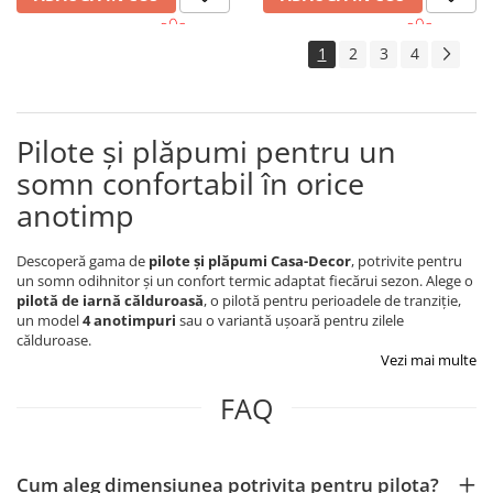
1
2
3
4
Pilote și plăpumi pentru un
somn confortabil în orice
anotimp
Descoperă gama de
pilote și plăpumi Casa-Decor
, potrivite pentru
un somn odihnitor și un confort termic adaptat fiecărui sezon. Alege o
pilotă de iarnă călduroasă
, o pilotă pentru perioadele de tranziție,
un model
4 anotimpuri
sau o variantă ușoară pentru zilele
călduroase.
Vezi mai multe
FAQ
Cum aleg dimensiunea potrivita pentru pilota?