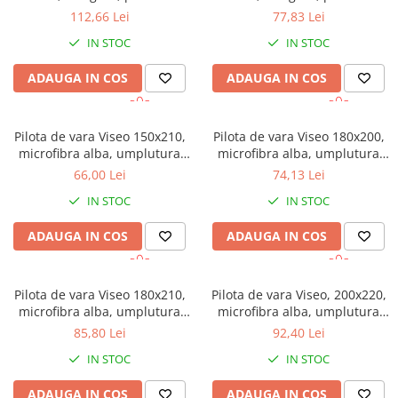
toamna
toamna
112,66 Lei
77,83 Lei
IN STOC
IN STOC
ADAUGA IN COS
ADAUGA IN COS
Pilota de vara Viseo 150x210,
Pilota de vara Viseo 180x200,
microfibra alba, umplutura
microfibra alba, umplutura
200 gr/mp, vidata
200 gr/mp, vidata
66,00 Lei
74,13 Lei
IN STOC
IN STOC
ADAUGA IN COS
ADAUGA IN COS
Pilota de vara Viseo 180x210,
Pilota de vara Viseo, 200x220,
microfibra alba, umplutura
microfibra alba, umplutura
200 gr/mp, vidata
200 gr/mp, vidata
85,80 Lei
92,40 Lei
IN STOC
IN STOC
ADAUGA IN COS
ADAUGA IN COS