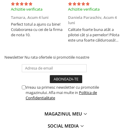
Achizitie verificata
Achizitie verificata
Achi
Tamara,
Acum 4 luni
Daniela Paraschiv,
Acum 4
Dan
luni
lun
Perfect totul a ajuns cu bine!
Colaborarea cu cei de la firma
Calitate foarte buna atât a
Cali
de nota 10.
pilotei cât și a pernelor! Pilota
pilo
este una foarte călduroasă!
est
Recomand cu drag!
Rec
Newsletter
Nu rata ofertele si promotiile noastre
Vreau sa primesc newsletter cu promotiile
magazinului. Afla mai multe in
Politica de
Confidentialitate
MAGAZINUL MEU
SOCIAL MEDIA