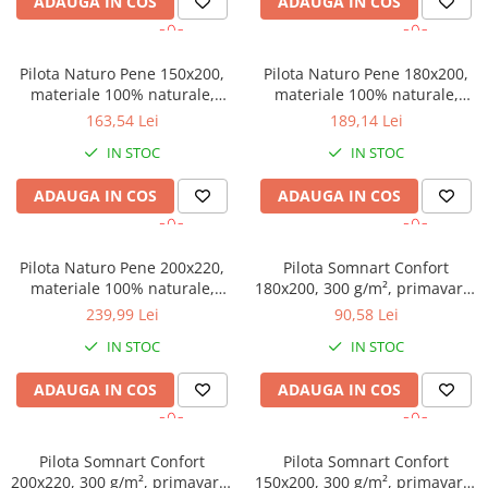
ADAUGA IN COS
ADAUGA IN COS
Pilota Naturo Pene 150x200,
Pilota Naturo Pene 180x200,
materiale 100% naturale,
materiale 100% naturale,
tesatura bumbac, mentine
tesatura bumbac, mentine
163,54 Lei
189,14 Lei
temperatura corpului
temperatura corpului
IN STOC
IN STOC
ADAUGA IN COS
ADAUGA IN COS
Pilota Naturo Pene 200x220,
Pilota Somnart Confort
materiale 100% naturale,
180x200, 300 g/m², primavara-
tesatura bumbac, mentine
toamna
239,99 Lei
90,58 Lei
temperatura corpului
IN STOC
IN STOC
ADAUGA IN COS
ADAUGA IN COS
Pilota Somnart Confort
Pilota Somnart Confort
200x220, 300 g/m², primavara-
150x200, 300 g/m², primavara-