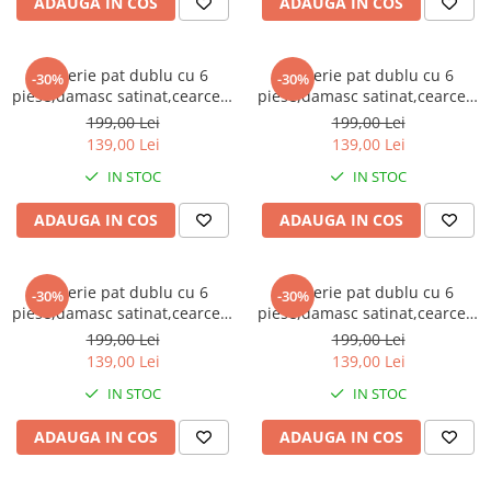
ADAUGA IN COS
ADAUGA IN COS
Lenjerie pat dublu cu 6
Lenjerie pat dublu cu 6
-30%
-30%
piese,damasc satinat,cearceaf
piese,damasc satinat,cearceaf
cu elastic,dungi 1cm,neagra-
cu elastic,dungi 1cm,visinie-
199,00 Lei
199,00 Lei
A1400
A1401
139,00 Lei
139,00 Lei
IN STOC
IN STOC
ADAUGA IN COS
ADAUGA IN COS
Lenjerie pat dublu cu 6
Lenjerie pat dublu cu 6
-30%
-30%
piese,damasc satinat,cearceaf
piese,damasc satinat,cearceaf
cu elastic,dungi 1cm,turcoaz-
cu elastic,dungi 1cm,roz
199,00 Lei
199,00 Lei
A1402
pudra-A1403
139,00 Lei
139,00 Lei
IN STOC
IN STOC
ADAUGA IN COS
ADAUGA IN COS