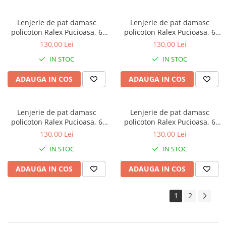
Lenjerie de pat damasc
Lenjerie de pat damasc
policoton Ralex Pucioasa, 6
policoton Ralex Pucioasa, 6
piese, cearceaf cu elastic,
piese, cearceaf cu elastic,
130,00 Lei
130,00 Lei
galben, model cu dungi
turcoaz, model cu dungi
IN STOC
IN STOC
discrete
discrete
ADAUGA IN COS
ADAUGA IN COS
Lenjerie de pat damasc
Lenjerie de pat damasc
policoton Ralex Pucioasa, 6
policoton Ralex Pucioasa, 6
piese, cearceaf cu elastic, roz
piese, cearceaf cu elastic,
130,00 Lei
130,00 Lei
pastel, model cu dungi
mov, model cu dungi discrete
IN STOC
IN STOC
discrete
ADAUGA IN COS
ADAUGA IN COS
1
2