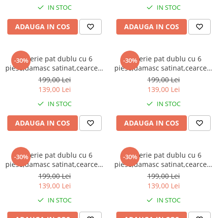
IN STOC
IN STOC
ADAUGA IN COS
ADAUGA IN COS
Lenjerie pat dublu cu 6
Lenjerie pat dublu cu 6
-30%
-30%
piese,damasc satinat,cearceaf
piese,damasc satinat,cearceaf
cu elastic,dungi 1cm,verde-
cu elastic,dungi 1cm,bleu-
199,00 Lei
199,00 Lei
A1396
A1397
139,00 Lei
139,00 Lei
IN STOC
IN STOC
ADAUGA IN COS
ADAUGA IN COS
Lenjerie pat dublu cu 6
Lenjerie pat dublu cu 6
-30%
-30%
piese,damasc satinat,cearceaf
piese,damasc satinat,cearceaf
cu elastic,dungi 1cm,alba-
cu elastic,dungi 1cm,bej-
199,00 Lei
199,00 Lei
A1398
A1399
139,00 Lei
139,00 Lei
IN STOC
IN STOC