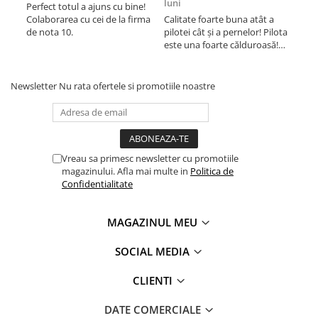
luni
lun
Perfect totul a ajuns cu bine!
Colaborarea cu cei de la firma
Calitate foarte buna atât a
Cali
de nota 10.
pilotei cât și a pernelor! Pilota
pilo
este una foarte călduroasă!
est
Recomand cu drag!
Rec
Newsletter
Nu rata ofertele si promotiile noastre
Vreau sa primesc newsletter cu promotiile
magazinului. Afla mai multe in
Politica de
Confidentialitate
MAGAZINUL MEU
SOCIAL MEDIA
CLIENTI
DATE COMERCIALE