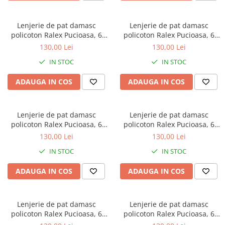
Lenjerie de pat damasc
Lenjerie de pat damasc
policoton Ralex Pucioasa, 6
policoton Ralex Pucioasa, 6
piese, cearceaf cu elastic,
piese, cearceaf cu elastic, lila
130,00 Lei
130,00 Lei
crem ivoire, model cu dungi
gri, model cu dungi discrete
IN STOC
IN STOC
discrete
ADAUGA IN COS
ADAUGA IN COS
Lenjerie de pat damasc
Lenjerie de pat damasc
policoton Ralex Pucioasa, 6
policoton Ralex Pucioasa, 6
piese, cearceaf cu elastic,
piese, cearceaf cu elastic, gri
130,00 Lei
130,00 Lei
crem deschis, model cu dungi
antracit, model cu dungi
IN STOC
IN STOC
discrete
discrete
ADAUGA IN COS
ADAUGA IN COS
Lenjerie de pat damasc
Lenjerie de pat damasc
policoton Ralex Pucioasa, 6
policoton Ralex Pucioasa, 6
piese, cearceaf cu elastic, gri
piese, cearceaf cu elastic,