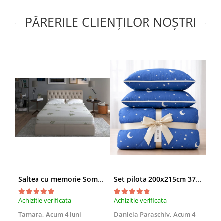
PĂRERILE CLIENȚILOR NOȘTRI
Saltea cu memorie SomnART XXL Memory Plus 160x190, înălțime 25cm, pentru persoane supraponderale, husă Aloe Vera detașabilă, rulată, fermitate mare
Set pilota 200x215cm 370g cu 2 perne 50x70,albastru- PLT36
Achizitie verificata
Achizitie verificata
Achi
Tamara,
Acum 4 luni
Daniela Paraschiv,
Acum 4
Dan