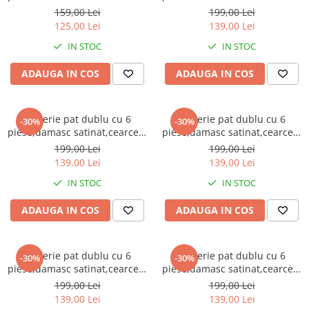
normal 155x210cm,cearceaf
cu elastic,dungi 1cm,crem-
Brodate
159,00 Lei
199,00 Lei
pilota 155x200cm,2 fete de
A1391
125,00 Lei
139,00 Lei
Cu Motiv Traditional
perna 50x70cm-A1368
IN STOC
IN STOC
ADAUGA IN COS
ADAUGA IN COS
Lenjerie pat dublu cu 6
Lenjerie pat dublu cu 6
-30%
-30%
piese,damasc satinat,cearceaf
piese,damasc satinat,cearceaf
cu elastic,dungi 1cm,gri
cu elastic,dungi 1cm,roz-
199,00 Lei
199,00 Lei
deschis-A1392
A1393
139,00 Lei
139,00 Lei
IN STOC
IN STOC
ADAUGA IN COS
ADAUGA IN COS
Lenjerie pat dublu cu 6
Lenjerie pat dublu cu 6
-30%
-30%
piese,damasc satinat,cearceaf
piese,damasc satinat,cearceaf
cu elastic,dungi 1cm,mov-
cu elastic,dungi 1cm,gri
199,00 Lei
199,00 Lei
A1394
inchis-A1395
139,00 Lei
139,00 Lei