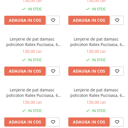
130,00 Lei
130,00 Lei
mediu, model cu dungi
bleu turcoaz, model cu dungi
IN STOC
IN STOC
discrete
discrete
ADAUGA IN COS
ADAUGA IN COS
Lenjerie de pat damasc
Lenjerie de pat damasc
policoton Ralex Pucioasa, 6
policoton Ralex Pucioasa, 6
piese, cearceaf cu elastic,
piese, cearceaf cu elastic, gri
130,00 Lei
130,00 Lei
bleumarin inchis, model cu
deschis, model cu dungi
IN STOC
IN STOC
dungi discrete
discrete
ADAUGA IN COS
ADAUGA IN COS
Lenjerie de pat damasc
Lenjerie de pat damasc
policoton Ralex Pucioasa, 6
policoton Ralex Pucioasa, 6
piese, cearceaf cu elastic,
piese, cearceaf cu elastic,
130,00 Lei
130,00 Lei
albastru petrol, model cu
magenta, model cu dungi
IN STOC
IN STOC
dungi discrete
discrete
ADAUGA IN COS
ADAUGA IN COS