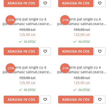
Bumbac satinat
ADAUGA IN COS
ADAUGA IN COS
Bumbac policoton
Compatibile cu saltea
Lenjerie pat single cu 4
Lenjerie pat single cu 4
-21%
-21%
90x200cm
piese,damasc satinat,cearceaf
piese,damasc satinat,cearceaf
100x200cm
normal 155x210cm,cearceaf
normal 155x210cm,cearceaf
159,00 Lei
159,00 Lei
pilota 155x200cm,2 fete de
pilota 155x200cm,2 fete de
125,00 Lei
125,00 Lei
120x200cm
perna 50x70cm-A1357
perna 50x70cm-A1358
140x200cm
IN STOC
IN STOC
160x200cm
ADAUGA IN COS
ADAUGA IN COS
180x200cm
200x200cm
200x220cm
Lenjerie pat single cu 4
Lenjerie pat single cu 4
-21%
-21%
piese,damasc satinat,cearceaf
piese,damasc satinat,cearceaf
Tipul cearceafului de pat
normal 155x210cm,cearceaf
normal 155x210cm,cearceaf
159,00 Lei
159,00 Lei
Cu elastic
pilota 155x200cm,2 fete de
pilota 155x200cm,2 fete de
125,00 Lei
125,00 Lei
perna 50x70cm-A1360
perna 50x70cm-A1361
Normal - fara elastic
IN STOC
IN STOC
Culoarea
ADAUGA IN COS
ADAUGA IN COS
Alba
Neagra