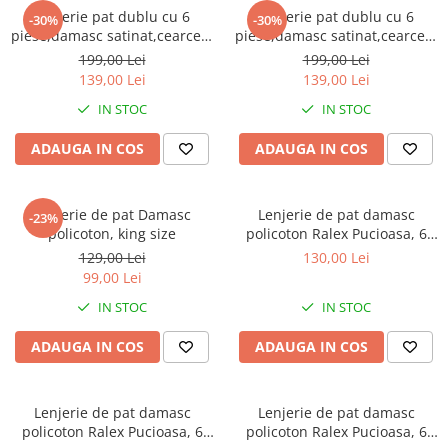
Lenjerie pat dublu cu 6
Lenjerie pat dublu cu 6
-30%
-30%
piese,damasc satinat,cearceaf
piese,damasc satinat,cearceaf
cu elastic,dungi late,crem-
cu elastic,dungi 1cm,albastra-
199,00 Lei
199,00 Lei
A1404
A1405
139,00 Lei
139,00 Lei
IN STOC
IN STOC
ADAUGA IN COS
ADAUGA IN COS
Lenjerie de pat Damasc
Lenjerie de pat damasc
-23%
policoton, king size
policoton Ralex Pucioasa, 6
piese, cearceaf cu elastic,
129,00 Lei
130,00 Lei
bleu deschis, model cu dungi
99,00 Lei
discrete
IN STOC
IN STOC
ADAUGA IN COS
ADAUGA IN COS
Lenjerie de pat damasc
Lenjerie de pat damasc
policoton Ralex Pucioasa, 6
policoton Ralex Pucioasa, 6