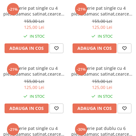
Galbena
Lenjerie pat single cu 4
Lenjerie pat single cu 4
-21%
-21%
Bleu
piese,damasc satinat,cearceaf
piese,damasc satinat,cearceaf
normal 155x210cm,cearceaf
normal 155x210cm,cearceaf
Gri
159,00 Lei
159,00 Lei
pilota 155x200cm,2 fete de
pilota 155x200cm,2 fete de
125,00 Lei
125,00 Lei
Mov
perna 50x70cm-A1362
perna 50x70cm-A1364
IN STOC
IN STOC
Rosie
Roz
ADAUGA IN COS
ADAUGA IN COS
Bej
Verde
Lila
Lenjerie pat single cu 4
Lenjerie pat single cu 4
-21%
-21%
piese,damasc satinat,cearceaf
piese,damasc satinat,cearceaf
Imprimeu
normal 155x210cm,cearceaf
normal 155x210cm,cearceaf
159,00 Lei
159,00 Lei
Cu flori
pilota 155x200cm,2 fete de
pilota 155x200cm,2 fete de
125,00 Lei
125,00 Lei
perna 50x70cm-A1365
perna 50x70cm-A1367
Uni (1-2 culori)
IN STOC
IN STOC
Cu dungi
ADAUGA IN COS
ADAUGA IN COS
Cu inimioare
Cu pisici
Cu Animal Print
Lenjerie pat single cu 4
Lenjerie pat dublu cu 6
-21%
-30%
Cu ursuleti
piese,damasc satinat,cearceaf
piese,damasc satinat,cearceaf