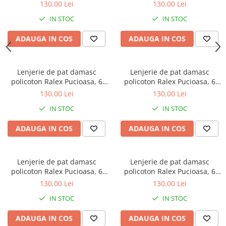
piese, cearceaf cu elastic,
piese, cearceaf cu elastic, roz
130,00 Lei
130,00 Lei
turcoaz luminos, model cu
somon, model cu dungi
IN STOC
IN STOC
dungi discrete
discrete
ADAUGA IN COS
ADAUGA IN COS
Lenjerie de pat damasc
Lenjerie de pat damasc
policoton Ralex Pucioasa, 6
policoton Ralex Pucioasa, 6
piese, cearceaf cu elastic, roz
piese, cearceaf cu elastic, roz
130,00 Lei
130,00 Lei
clasic, model cu dungi
pal, model cu dungi discrete
IN STOC
IN STOC
discrete
ADAUGA IN COS
ADAUGA IN COS
Lenjerie de pat damasc
Lenjerie de pat damasc
policoton Ralex Pucioasa, 6
policoton Ralex Pucioasa, 6
piese, cearceaf cu elastic, lila,
piese, cearceaf cu elastic, alb
130,00 Lei
130,00 Lei
model cu dungi discrete
luminos, model cu dungi
IN STOC
IN STOC
discrete
ADAUGA IN COS
ADAUGA IN COS