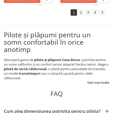
1
2
3
4
Pilote și plăpumi pentru un
somn confortabil în orice
anotimp
Descoperă gama de
pilote și plăpumi Casa-Decor
, potrivite pentru
un somn odihnitor și un confort termic adaptat fiecărui sezon. Alege o
pilotă de iarnă călduroasă
, o pilotă pentru perioadele de tranziție,
un model
4 anotimpuri
sau o variantă ușoară pentru zilele
călduroase.
Vezi mai multe
FAQ
Cum aleg dimensiunea potrivita pentru pilota?