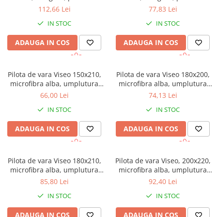
toamna
toamna
112,66 Lei
77,83 Lei
IN STOC
IN STOC
ADAUGA IN COS
ADAUGA IN COS
Pilota de vara Viseo 150x210,
Pilota de vara Viseo 180x200,
microfibra alba, umplutura
microfibra alba, umplutura
200 gr/mp, vidata
200 gr/mp, vidata
66,00 Lei
74,13 Lei
IN STOC
IN STOC
ADAUGA IN COS
ADAUGA IN COS
Pilota de vara Viseo 180x210,
Pilota de vara Viseo, 200x220,
microfibra alba, umplutura
microfibra alba, umplutura
200 gr/mp, vidata
200 gr/mp, vidata
85,80 Lei
92,40 Lei
IN STOC
IN STOC
ADAUGA IN COS
ADAUGA IN COS