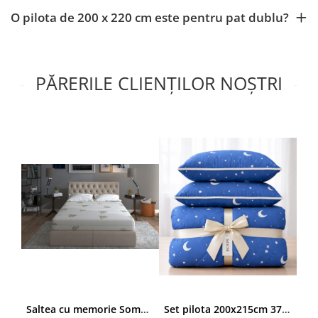
O pilota de 200 x 220 cm este pentru pat dublu?
PĂRERILE CLIENȚILOR NOȘTRI
Saltea cu memorie SomnART XXL Memory Plus 160x190, înălțime 25cm, pentru persoane supraponderale, husă Aloe Vera detașabilă, rulată, fermitate mare
Set pilota 200x215cm 370g cu 2 perne 50x70,albastru- PLT36