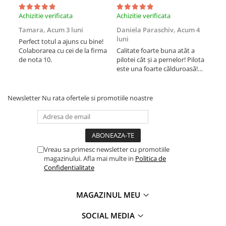
Achizitie verificata
Achizitie verificata
Achi
Tamara,
Acum 3 luni
Daniela Paraschiv,
Acum 4
Dan
luni
lun
Perfect totul a ajuns cu bine!
Colaborarea cu cei de la firma
Calitate foarte buna atât a
Cali
de nota 10.
pilotei cât și a pernelor! Pilota
pilo
este una foarte călduroasă!
est
Recomand cu drag!
Rec
Newsletter
Nu rata ofertele si promotiile noastre
Vreau sa primesc newsletter cu promotiile
magazinului. Afla mai multe in
Politica de
Confidentialitate
MAGAZINUL MEU
SOCIAL MEDIA