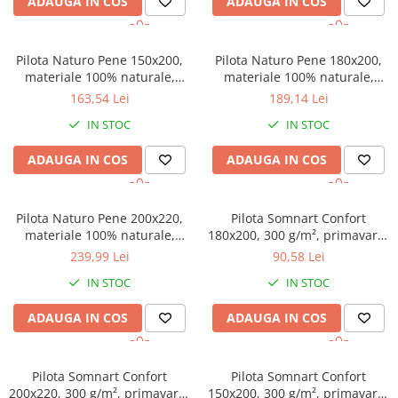
ADAUGA IN COS
ADAUGA IN COS
Pilota Naturo Pene 150x200,
Pilota Naturo Pene 180x200,
materiale 100% naturale,
materiale 100% naturale,
tesatura bumbac, mentine
tesatura bumbac, mentine
163,54 Lei
189,14 Lei
temperatura corpului
temperatura corpului
IN STOC
IN STOC
ADAUGA IN COS
ADAUGA IN COS
Pilota Naturo Pene 200x220,
Pilota Somnart Confort
materiale 100% naturale,
180x200, 300 g/m², primavara-
tesatura bumbac, mentine
toamna
239,99 Lei
90,58 Lei
temperatura corpului
IN STOC
IN STOC
ADAUGA IN COS
ADAUGA IN COS
Pilota Somnart Confort
Pilota Somnart Confort
200x220, 300 g/m², primavara-
150x200, 300 g/m², primavara-