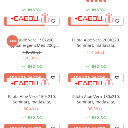
IN STOC
IN STOC
ADAUGA IN COS
ADAUGA IN COS
Pilota de vara 150x200
Pilota Aloe Vera 200×220,
-14%
HypoallergenicMed,200g
Somnart, matlasata,
PLT11
umplutura medie-groasa 300
140,00 Lei
114,64 Lei
gr/mp, pentru primavara -
120,00 Lei
toamna
IN STOC
IN STOC
ADAUGA IN COS
ADAUGA IN COS
Pilota Aloe Vera 150×210,
Pilota Aloe Vera 180x210,
Somnart, matlasata,
Somnart, matlasata,
umplutura medie-groasa 300
umplutura medie-groasa 300
86,40 Lei
98,58 Lei
gr/mp, pentru primavara -
gr/mp, pentru primavara -
IN STOC
IN STOC
toamna
toamna