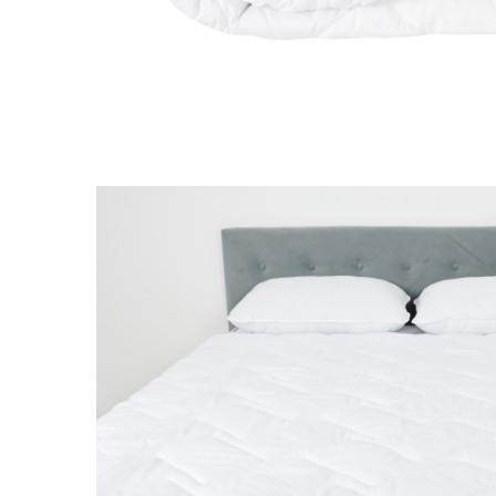
Brodate
Cu Motiv Traditional