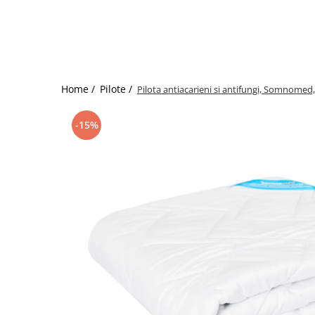
Bumbac satinat
Bumbac policoton
Compatibile cu saltea
90x200cm
100x200cm
Home /
Pilote /
Pilota antiacarieni si antifungi, Somnome
120x200cm
140x200cm
-15%
160x200cm
180x200cm
200x200cm
200x220cm
Tipul cearceafului de pat
Cu elastic
Normal - fara elastic
Culoarea
Alba
Neagra