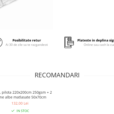
Material umplutura: 100% 
poliester conjugate, siliconi
cu gol interior
Material fete: 100% microf
poliester, periata pentru u
de confort
Posibilitate retur
Plateste in deplina si
Ai 30 de zile sa te razgandesti
Online sau cash la cu
Produs fabricat in Romani
Recomandari de utilizare:
RECOMANDARI
Pentru a pastra produsul c
urmeaza instructiunile de
intretinere
b, pilota 220x200cm 250gsm + 2
ne albe matlasate 50x70cm
Recomandam expunerea
132,00 Lei
saptamanala a produselor
Somomed® la aer curat
IN STOC