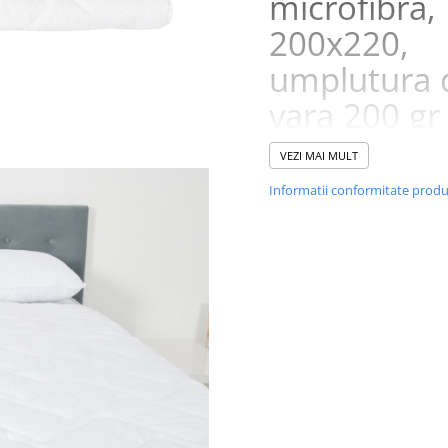
microfibra,
200x220,
umplutura 
vara 200 gr
VEZI MAI MULT
Informatii conformitate prod
Pilota ideala pentru cei car
sufera de alergii.
®
Pilota Somnomed
tratata an
si antimicrobian este prima pi
Romania, disponibila la un pre
accesibil, ce se adreseaza tutu
persoanelor care sufera de aler
Pilota asigura protectie perm
reala si dovedita impotriva mi
si ciupercilor.
Proprietatea inovatoare a pilo
Somnomed este data de efect