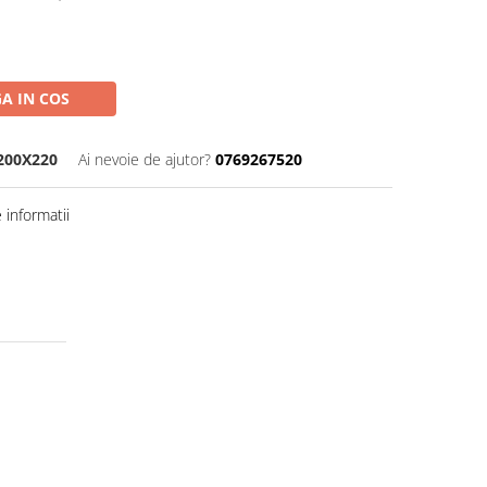
A IN COS
200X220
Ai nevoie de ajutor?
0769267520
informatii