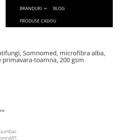
BRANDURI
BLOG
PRODUSE CADOU
 antifungi, Somnomed, microfibra alba,
e primavara-toamna, 200 gsm
are
i bumbac
SomnART,