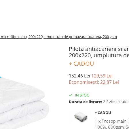
d, microfibra alba, 200x220, umplutura de primavara-toamna, 200 gsm
Pilota antiacarieni si
200x220, umplutura d
+ CADOU
152,46 Lei
129,59 Lei
Economisesti:
22,87
Lei
IN STOC
Durata de livrare:
2-3 zile lucrato
+ CADOU
1 x Prosop main
100%, 600gsm, 