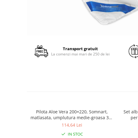
Transport gratuit
La comenzi mai mari de 250 de lei
Pilota Aloe Vera 200×220, Somnart,
Set al
matlasata, umplutura medie-groasa 300
per
gr/mp, pentru primavara - toamna
114,64 Lei
IN STOC