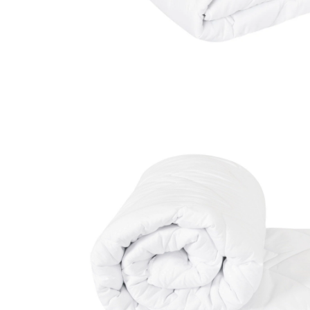
Galbena
Bleu
Gri
Mov
Rosie
Roz
Bej
Verde
Lila
Imprimeu
Cu flori
Uni (1-2 culori)
Cu dungi
Cu inimioare
Cu pisici
Cu Animal Print
Cu ursuleti