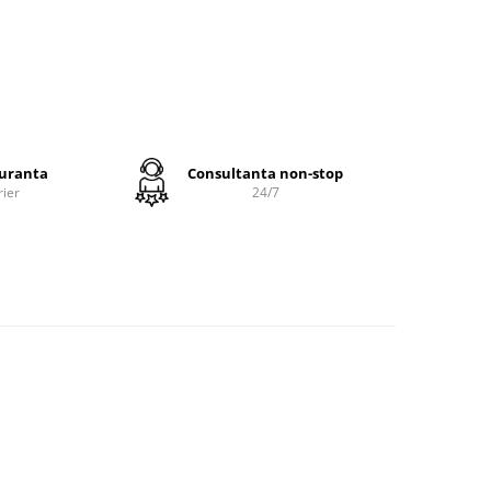
fibre
zate si
ibra
n plus
guranta
Consultanta non-stop
rier
24/7
a
urat