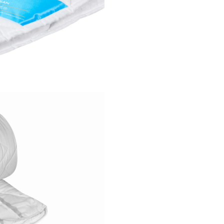
aplicat Rudolf Grup
Matlasata pe toata supraf
pentru un plus de confort
Lavabila la 95 de grade Cel
Isi pastreaza forma pentru
perioada indelungata de t
Datorita posibilitatii de spa
95 de grade, inalbire si cur
chimica, pilota Somnomed 
aplicatii profesionale fiind 
in spitale si hoteluri.
Informatii tehnice:
Lavabila la 95 de grade
Sezon: pentru anotimpul c