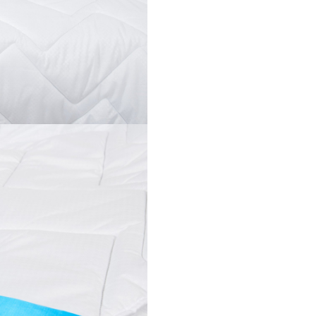
antifungic si antimicrobian m
tratamentului dezvoltat, testat
certificat in laboratoarele Rud
din Germania.
Umplutura din fibre speciale
conjugate 3D asigura circulatia 
aerului si o elasticitate imbuna
pilotei.
Umplutura este tratata termic 
stabilizata mecanic, ceea ce 
ca pilota isi va pastra proprieta
initiale o mare perioada de tim
dupa foarte multe spalari sau
a fost vidata un timp indelung
Avantajele pilotei Somnom
Proprietati dovedite
antimicrobiene si antifung
multumita tratamentului s