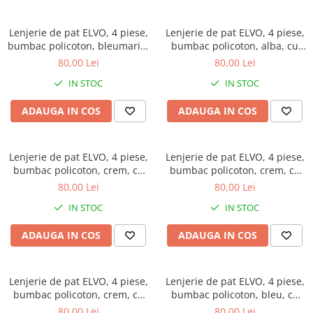
Lenjerie de pat ELVO, 4 piese,
Lenjerie de pat ELVO, 4 piese,
bumbac policoton, bleumarin,
bumbac policoton, alba, cu
cu flori albe
lalele galbene
80,00 Lei
80,00 Lei
IN STOC
IN STOC
ADAUGA IN COS
ADAUGA IN COS
Lenjerie de pat ELVO, 4 piese,
Lenjerie de pat ELVO, 4 piese,
bumbac policoton, crem, cu
bumbac policoton, crem, cu
flori maro si negre
flori mov
80,00 Lei
80,00 Lei
IN STOC
IN STOC
ADAUGA IN COS
ADAUGA IN COS
Lenjerie de pat ELVO, 4 piese,
Lenjerie de pat ELVO, 4 piese,
bumbac policoton, crem, cu
bumbac policoton, bleu, cu
flori caramizii
flori stilizate
80,00 Lei
80,00 Lei