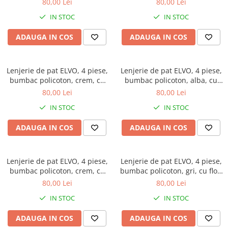
80,00 Lei
80,00 Lei
IN STOC
IN STOC
ADAUGA IN COS
ADAUGA IN COS
Lenjerie de pat ELVO, 4 piese,
Lenjerie de pat ELVO, 4 piese,
bumbac policoton, crem, cu
bumbac policoton, alba, cu
flori
flori albastre
80,00 Lei
80,00 Lei
IN STOC
IN STOC
ADAUGA IN COS
ADAUGA IN COS
Lenjerie de pat ELVO, 4 piese,
Lenjerie de pat ELVO, 4 piese,
bumbac policoton, crem, cu
bumbac policoton, gri, cu flori
trandafiri roz
mov
80,00 Lei
80,00 Lei
IN STOC
IN STOC
ADAUGA IN COS
ADAUGA IN COS