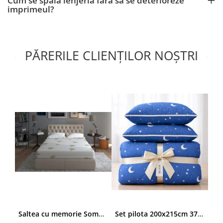
Cum se spala lenjeria fara sa se deterioreze
imprimeul?
PĂRERILE CLIENȚILOR NOȘTRI
Saltea cu memorie SomnART XXL Memory Plus 160x190, înălțime 25cm, pentru persoane supraponderale, husă Aloe Vera detașabilă, rulată, fermitate mare
Set pilota 200x215cm 370g cu 2 perne 50x70,albastru- PLT36