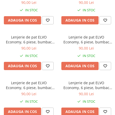
policoton, alba, cu flori
policoton, gri, cu flori albe
90,00 Lei
90,00 Lei
Galbena
albastre
IN STOC
IN STOC
Bleu
Gri
ADAUGA IN COS
ADAUGA IN COS
Mov
Rosie
Lenjerie de pat ELVO
Lenjerie de pat ELVO
Roz
Economy, 6 piese, bumbac
Economy, 6 piese, bumbac
Bej
policoton, gri, cu flori crem
policoton, bleu, cu flori
90,00 Lei
90,00 Lei
Verde
stilizate
IN STOC
IN STOC
Lila
Imprimeu
ADAUGA IN COS
ADAUGA IN COS
Cu flori
Uni (1-2 culori)
Lenjerie de pat ELVO
Lenjerie de pat ELVO
Cu dungi
Economy, 6 piese, bumbac
Economy, 6 piese, bumbac
Cu inimioare
policoton, bleumarin, cu flori
policoton, alba, cu lalele
90,00 Lei
90,00 Lei
si fluturi
galbene
Cu pisici
IN STOC
IN STOC
Cu Animal Print
ADAUGA IN COS
ADAUGA IN COS
Cu ursuleti