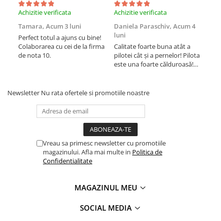
Achizitie verificata
Achizitie verificata
Achi
Tamara,
Acum 3 luni
Daniela Paraschiv,
Acum 4
Dan
luni
lun
Perfect totul a ajuns cu bine!
Colaborarea cu cei de la firma
Calitate foarte buna atât a
Cali
de nota 10.
pilotei cât și a pernelor! Pilota
pilo
este una foarte călduroasă!
est
Recomand cu drag!
Rec
Newsletter
Nu rata ofertele si promotiile noastre
Vreau sa primesc newsletter cu promotiile
magazinului. Afla mai multe in
Politica de
Confidentialitate
MAGAZINUL MEU
SOCIAL MEDIA