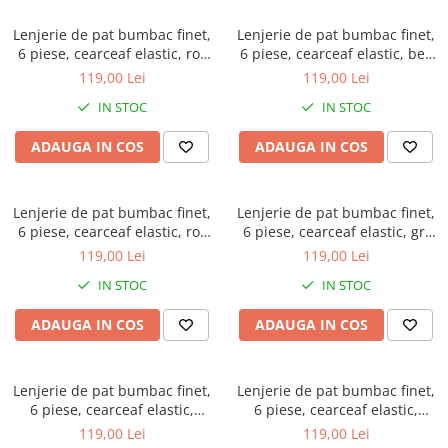
Lenjerie de pat bumbac finet,
Lenjerie de pat bumbac finet,
6 piese, cearceaf elastic, roz
6 piese, cearceaf elastic, bej,
pudra, imprimeu floral cu
imprimeu floral crem
119,00 Lei
119,00 Lei
fluturi
IN STOC
IN STOC
ADAUGA IN COS
ADAUGA IN COS
Lenjerie de pat bumbac finet,
Lenjerie de pat bumbac finet,
6 piese, cearceaf elastic, roz
6 piese, cearceaf elastic, gri
pudra, imprimeu floral
deschis, imprimeu floral bej
119,00 Lei
119,00 Lei
conturat
IN STOC
IN STOC
ADAUGA IN COS
ADAUGA IN COS
Lenjerie de pat bumbac finet,
Lenjerie de pat bumbac finet,
6 piese, cearceaf elastic,
6 piese, cearceaf elastic,
verde, imprimeu floral
cappuccino, imprimeu floral
119,00 Lei
119,00 Lei
albastru-galben
maro