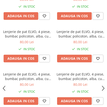
IN STOC
IN STOC
ADAUGA IN COS
ADAUGA IN COS
Lenjerie de pat ELVO, 4 piese,
Lenjerie de pat ELVO, 4 piese,
bumbac policoton, alba, cu
bumbac policoton, alba, cu
flori mov
papadii si cercuri rosii
80,00 Lei
80,00 Lei
IN STOC
IN STOC
ADAUGA IN COS
ADAUGA IN COS
Lenjerie de pat ELVO, 4 piese,
Lenjerie de pat ELVO, 4 piese,
bumbac policoton, alba, cu
bumbac policoton, alba, cu
flori roz
flori roz si galbene
80,00 Lei
80,00 Lei
IN STOC
IN STOC
ADAUGA IN COS
ADAUGA IN COS