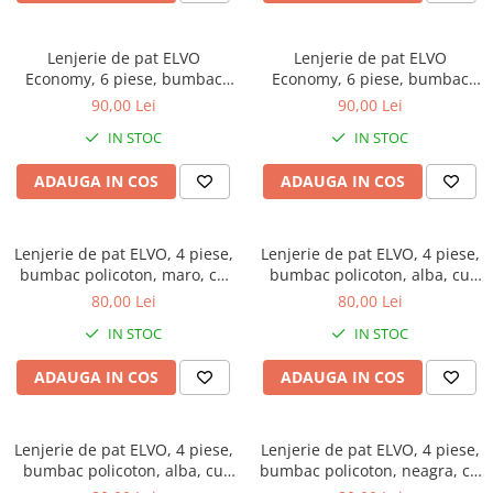
Brodate
Cu Motiv Traditional
Lenjerie de pat ELVO
Lenjerie de pat ELVO
Economy, 6 piese, bumbac
Economy, 6 piese, bumbac
policoton, neagra, cu papadii
policoton, crem, cu flori
90,00 Lei
90,00 Lei
si note muzicale
IN STOC
IN STOC
ADAUGA IN COS
ADAUGA IN COS
Lenjerie de pat ELVO, 4 piese,
Lenjerie de pat ELVO, 4 piese,
bumbac policoton, maro, cu
bumbac policoton, alba, cu
flori albe
flori verzi si albastre
80,00 Lei
80,00 Lei
IN STOC
IN STOC
ADAUGA IN COS
ADAUGA IN COS
Lenjerie de pat ELVO, 4 piese,
Lenjerie de pat ELVO, 4 piese,
bumbac policoton, alba, cu
bumbac policoton, neagra, cu
flori roz
papadii si note muzicale