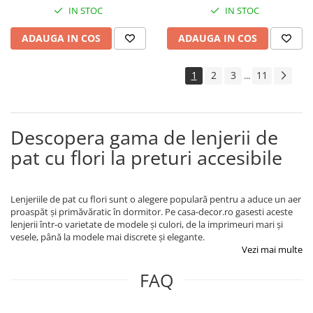
IN STOC
IN STOC
ADAUGA IN COS
ADAUGA IN COS
1
2
3
11
...
Descopera gama de lenjerii de
pat cu flori la preturi accesibile
Lenjeriile de pat cu flori sunt o alegere populară pentru a aduce un aer
proaspăt și primăvăratic în dormitor. Pe casa-decor.ro gasesti aceste
lenjerii într-o varietate de modele și culori, de la imprimeuri mari și
vesele, până la modele mai discrete și elegante.
Vezi mai multe
FAQ