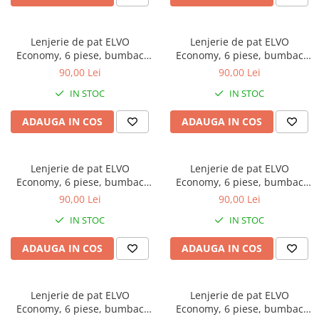
Bumbac satinat
Bumbac policoton
Lenjerie de pat ELVO
Lenjerie de pat ELVO
Compatibile cu saltea
Economy, 6 piese, bumbac
Economy, 6 piese, bumbac
90x200cm
policoton, crem, cu trandafiri
policoton, alba, cu flori mov
90,00 Lei
90,00 Lei
roz
100x200cm
IN STOC
IN STOC
120x200cm
140x200cm
ADAUGA IN COS
ADAUGA IN COS
160x200cm
180x200cm
Lenjerie de pat ELVO
Lenjerie de pat ELVO
200x200cm
Economy, 6 piese, bumbac
Economy, 6 piese, bumbac
200x220cm
policoton, gri, cu flori mov
policoton, alba, cu flori roz
90,00 Lei
90,00 Lei
Tipul cearceafului de pat
IN STOC
IN STOC
Cu elastic
ADAUGA IN COS
ADAUGA IN COS
Normal - fara elastic
Culoarea
Alba
Lenjerie de pat ELVO
Lenjerie de pat ELVO
Economy, 6 piese, bumbac
Economy, 6 piese, bumbac
Neagra