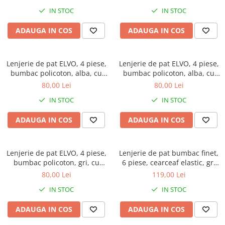
IN STOC
IN STOC
ADAUGA IN COS
ADAUGA IN COS
Lenjerie de pat ELVO, 4 piese,
Lenjerie de pat ELVO, 4 piese,
bumbac policoton, alba, cu
bumbac policoton, alba, cu
frunze verzi si flori portocalii
flori roz si visinii
80,00 Lei
80,00 Lei
IN STOC
IN STOC
ADAUGA IN COS
ADAUGA IN COS
Lenjerie de pat ELVO, 4 piese,
Lenjerie de pat bumbac finet,
bumbac policoton, gri, cu
6 piese, cearceaf elastic, gri
papadii si fluturi
deschis, imprimeu floral cu
80,00 Lei
119,00 Lei
trandafiri
IN STOC
IN STOC
ADAUGA IN COS
ADAUGA IN COS