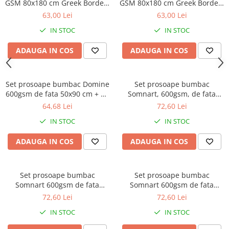
GSM 80x180 cm Greek Border-
GSM 80x180 cm Greek Border-
cappuccino
alb
63,00 Lei
63,00 Lei
IN STOC
IN STOC
ADAUGA IN COS
ADAUGA IN COS
Set prosoape bumbac Domine
Set prosoape bumbac
600gsm de fata 50x90 cm + de
Somnart, 600gsm, de fata
corp 70x140 + de maini 30x50
50x90 cm + de corp 70x140 +
64,68 Lei
72,60 Lei
cm, bordeaux
de maini 30x50 cm, gri
IN STOC
IN STOC
ADAUGA IN COS
ADAUGA IN COS
Set prosoape bumbac
Set prosoape bumbac
Somnart 600gsm de fata
Somnart 600gsm de fata
50x90 cm + de corp 70x140 +
50x90 cm + de corp 70x140 +
72,60 Lei
72,60 Lei
de maini 30x50 cm, lila
de maini 30x50 cm, turcoaz
IN STOC
IN STOC