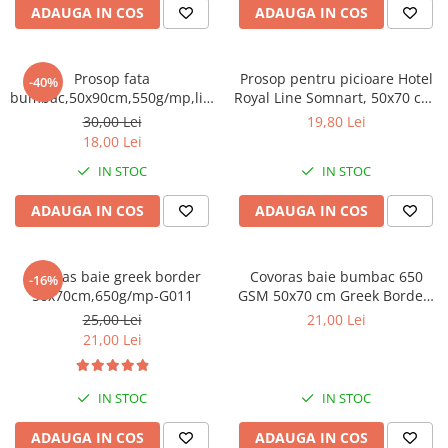
Bumbac satinat
ADAUGA IN COS
ADAUGA IN COS
Bumbac policoton
Compatibile cu saltea
Prosop fata
Prosop pentru picioare Hotel
-40%
90x200cm
bumbac,50x90cm,550g/mp,linii,alb-
Royal Line Somnart, 50x70 cm,
100x200cm
G064
100% bumbac, 550 GSM
30,00 Lei
19,80 Lei
18,00 Lei
120x200cm
140x200cm
IN STOC
IN STOC
160x200cm
ADAUGA IN COS
ADAUGA IN COS
180x200cm
200x200cm
200x220cm
Covoras baie greek border
Covoras baie bumbac 650
-16%
50x70cm,650g/mp-G011
GSM 50x70 cm Greek Border-
Tipul cearceafului de pat
alb
25,00 Lei
21,00 Lei
Cu elastic
21,00 Lei
Normal - fara elastic
Culoarea
IN STOC
IN STOC
Alba
ADAUGA IN COS
ADAUGA IN COS
Neagra