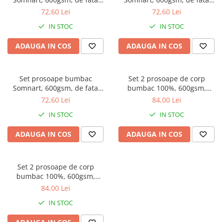
50x90 cm + de corp 70x140 +
50x90 cm + de corp 70x140 +
72,60 Lei
72,60 Lei
de maini 30x50 cm - galben
de maini 30x50 cm - verde
IN STOC
IN STOC
ADAUGA IN COS
ADAUGA IN COS
Set prosoape bumbac
Set 2 prosoape de corp
Somnart, 600gsm, de fata
bumbac 100%, 600gsm,
50x90 cm + de corp 70x140 +
Somnart, 70x140cm, galben
72,60 Lei
84,00 Lei
de maini 30x50 cm - roz
IN STOC
IN STOC
ADAUGA IN COS
ADAUGA IN COS
Set 2 prosoape de corp
bumbac 100%, 600gsm,
Somnart, 70x140cm, rosu
84,00 Lei
IN STOC