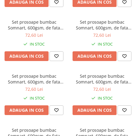
ADAUGA IN COS
ADAUGA IN COS
Set prosoape bumbac
Set prosoape bumbac
Somnart, 600gsm, de fata
Somnart, 600gsm, de fata
50x90 cm + de corp 70x140 +
50x90 cm + de corp 70x140 +
72,60 Lei
72,60 Lei
de maini 30x50 cm - bordeaux
de maini 30x50 cm, alb optic
IN STOC
IN STOC
ADAUGA IN COS
ADAUGA IN COS
Set prosoape bumbac
Set prosoape bumbac
Somnart, 600gsm, de fata
Somnart, 600gsm, de fata
50x90 cm + de corp 70x140 +
50x90 cm + de corp 70x140 +
72,60 Lei
72,60 Lei
de maini 30x50 cm - albastru
de maini 30x50 cm - bej
IN STOC
IN STOC
ADAUGA IN COS
ADAUGA IN COS
Set prosoape bumbac
Set prosoape bumbac
Somnart, 600gsm, de fata
Somnart, 600gsm, de fata