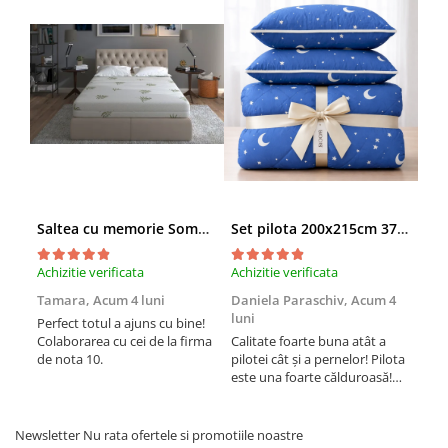
Saltea cu memorie SomnART XXL Memory Plus 160x190, înălțime 25cm, pentru persoane supraponderale, husă Aloe Vera detașabilă, rulată, fermitate mare
Set pilota 200x215cm 370g cu 2 perne 50x70,albastru- PLT36
Achizitie verificata
Achizitie verificata
Achi
Tamara,
Acum 4 luni
Daniela Paraschiv,
Acum 4
Dan
luni
lun
Perfect totul a ajuns cu bine!
Colaborarea cu cei de la firma
Calitate foarte buna atât a
Cali
de nota 10.
pilotei cât și a pernelor! Pilota
pilo
este una foarte călduroasă!
est
Recomand cu drag!
Rec
Newsletter
Nu rata ofertele si promotiile noastre