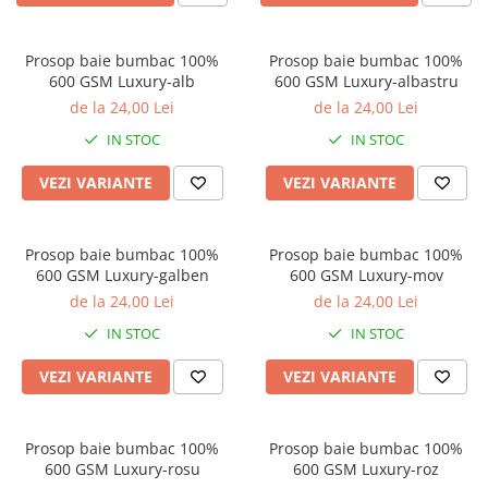
Galbena
Bleu
Prosop baie bumbac 100%
Prosop baie bumbac 100%
Gri
600 GSM Luxury-alb
600 GSM Luxury-albastru
Mov
de la 24,00 Lei
de la 24,00 Lei
Rosie
IN STOC
IN STOC
Roz
VEZI VARIANTE
VEZI VARIANTE
Bej
Verde
Lila
Prosop baie bumbac 100%
Prosop baie bumbac 100%
Imprimeu
600 GSM Luxury-galben
600 GSM Luxury-mov
de la 24,00 Lei
de la 24,00 Lei
Cu flori
IN STOC
IN STOC
Uni (1-2 culori)
Cu dungi
VEZI VARIANTE
VEZI VARIANTE
Cu inimioare
Cu pisici
Cu Animal Print
Prosop baie bumbac 100%
Prosop baie bumbac 100%
600 GSM Luxury-rosu
600 GSM Luxury-roz
Cu ursuleti