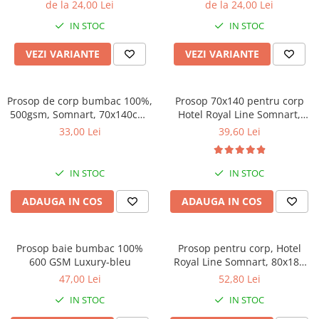
de la 24,00 Lei
de la 24,00 Lei
Brodate
IN STOC
IN STOC
Cu Motiv Traditional
VEZI VARIANTE
VEZI VARIANTE
Prosop de corp bumbac 100%,
Prosop 70x140 pentru corp
500gsm, Somnart, 70x140cm,
Hotel Royal Line Somnart,
ivory
70x140 cm, 100% bumbac,
33,00 Lei
39,60 Lei
550 GSM
IN STOC
IN STOC
ADAUGA IN COS
ADAUGA IN COS
Prosop baie bumbac 100%
Prosop pentru corp, Hotel
600 GSM Luxury-bleu
Royal Line Somnart, 80x180
cm, 100% bumbac, 550 GSM
47,00 Lei
52,80 Lei
IN STOC
IN STOC