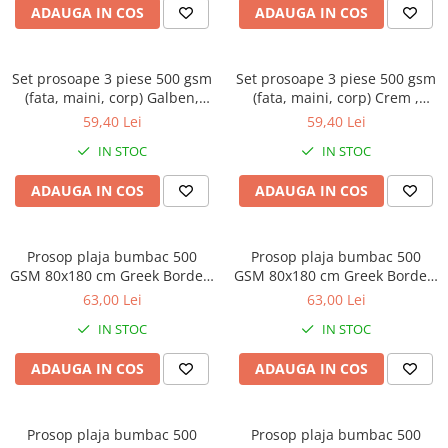
ADAUGA IN COS
ADAUGA IN COS
Set prosoape 3 piese 500 gsm
Set prosoape 3 piese 500 gsm
(fata, maini, corp) Galben,
(fata, maini, corp) Crem ,
SomnART
SomnART
59,40 Lei
59,40 Lei
IN STOC
IN STOC
ADAUGA IN COS
ADAUGA IN COS
Prosop plaja bumbac 500
Prosop plaja bumbac 500
GSM 80x180 cm Greek Border-
GSM 80x180 cm Greek Border-
turcoaz
bej
63,00 Lei
63,00 Lei
IN STOC
IN STOC
ADAUGA IN COS
ADAUGA IN COS
Prosop plaja bumbac 500
Prosop plaja bumbac 500