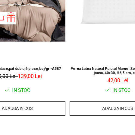
tase,pat dublu,6 piese,bej/gri-A587
Perna Latex Natural Puiutul Mamei So
joasa, 40x30, H6,5 cm, 
9,00 Lei
139,00 Lei
42,00 Lei
IN STOC
IN STOC
ADAUGA IN COS
ADAUGA IN COS