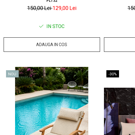
PLT32
150,00 Lei
129,00 Lei
15
IN STOC
ADAUGA IN COS
NOU
-30%