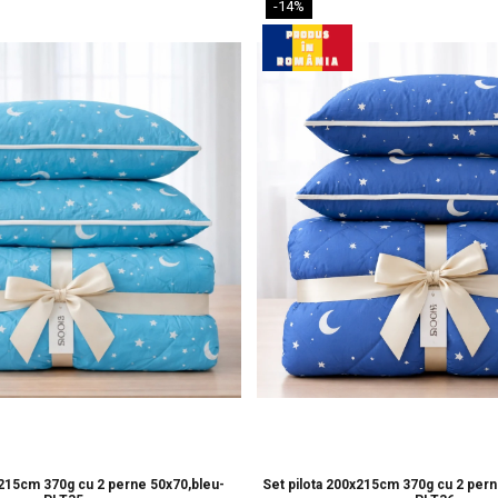
-14%
x215cm 370g cu 2 perne 50x70,bleu-
Set pilota 200x215cm 370g cu 2 pern