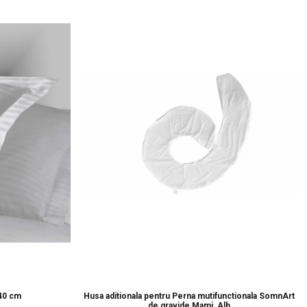
x40 cm
Husa aditionala pentru Perna mutifunctionala SomnArt
de gravide Mami, Alb