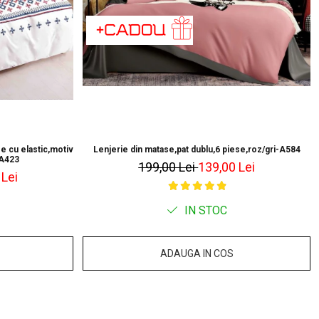
e cu elastic,motiv
Lenjerie din matase,pat dublu,6 piese,roz/gri-A584
-A423
199,00 Lei
139,00 Lei
 Lei
IN STOC
ADAUGA IN COS