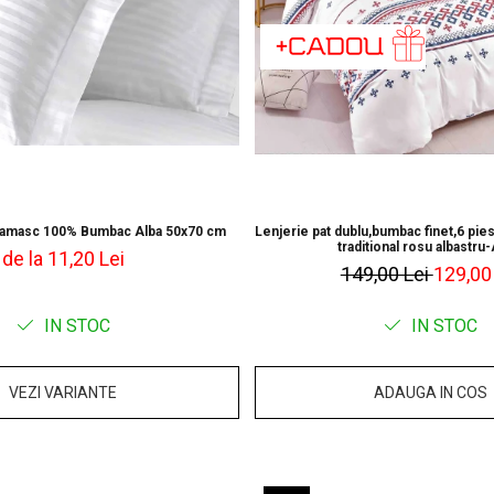
Damasc 100% Bumbac Alba 50x70 cm
Lenjerie pat dublu,bumbac finet,6 pies
traditional rosu albastru
de la 11,20 Lei
149,00 Lei
129,00
IN STOC
IN STOC
VEZI VARIANTE
ADAUGA IN COS