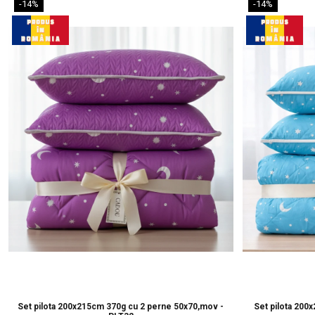
-14%
-14%
Set pilota 200x215cm 370g cu 2 perne 50x70,mov -
Set pilota 200