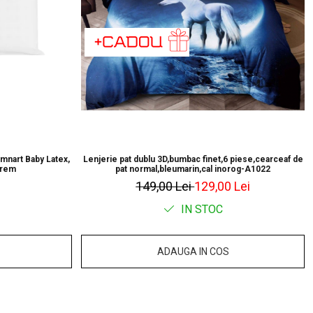
mnart Baby Latex,
Lenjerie pat dublu 3D,bumbac finet,6 piese,cearceaf de
crem
pat normal,bleumarin,cal inorog-A1022
149,00 Lei
129,00 Lei
IN STOC
ADAUGA IN COS