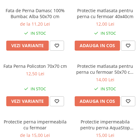
Brodate
Fata de Perna Damasc 100%
Protectie matlasata pentru
Cu Motiv Traditional
Bumbac Alba 50x70 cm
perna cu fermoar 40x40cm
de la 11,20 Lei
12,00 Lei
IN STOC
IN STOC
VEZI VARIANTE
ADAUGA IN COS
Fata Perna Policoton 70x70 cm
Protectie matlasata pentru
perna cu fermoar 50x70 cm
12,50 Lei
alba
14,00 Lei
IN STOC
IN STOC
VEZI VARIANTE
ADAUGA IN COS
Protectie perna impermeabila
Protectie impermeabila
cu fermoar
pentru perna AquaStop
50x70cm
de la 15,00 Lei
15,00 Lei