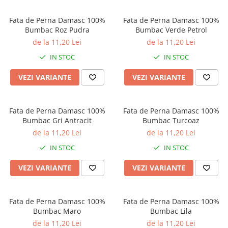
Bumbac satinat
Bumbac policoton
Fata de Perna Damasc 100%
Fata de Perna Damasc 100%
Bumbac Roz Pudra
Bumbac Verde Petrol
Compatibile cu saltea
de la 11,20 Lei
de la 11,20 Lei
90x200cm
IN STOC
IN STOC
100x200cm
120x200cm
VEZI VARIANTE
VEZI VARIANTE
140x200cm
160x200cm
Fata de Perna Damasc 100%
Fata de Perna Damasc 100%
180x200cm
Bumbac Gri Antracit
Bumbac Turcoaz
200x200cm
de la 11,20 Lei
de la 11,20 Lei
200x220cm
IN STOC
IN STOC
Tipul cearceafului de pat
Cu elastic
VEZI VARIANTE
VEZI VARIANTE
Normal - fara elastic
Culoarea
Fata de Perna Damasc 100%
Fata de Perna Damasc 100%
Alba
Bumbac Maro
Bumbac Lila
Neagra
de la 11,20 Lei
de la 11,20 Lei