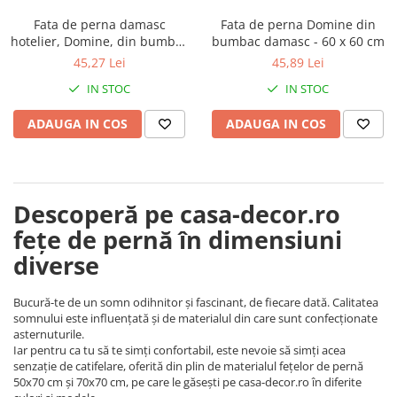
Fata de perna damasc
Fata de perna Domine din
hotelier, Domine, din bumbac
bumbac damasc - 60 x 60 cm
dungat damasc, 50 x 70 cm
45,27 Lei
45,89 Lei
IN STOC
IN STOC
ADAUGA IN COS
ADAUGA IN COS
Descoperă pe casa-decor.ro
fețe de pernă în dimensiuni
diverse
Bucură-te de un somn odihnitor și fascinant, de fiecare dată. Calitatea
somnului este influențată și de materialul din care sunt confecționate
asternuturile.
Iar pentru ca tu să te simți confortabil, este nevoie să simți acea
senzație de catifelare, oferită din plin de materialul fețelor de pernă
50x70 cm și 70x70 cm, pe care le găsești pe casa-decor.ro în diferite