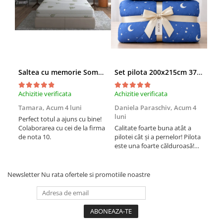
Saltea cu memorie SomnART XXL Memory Plus 160x190, înălțime 25cm, pentru persoane supraponderale, husă Aloe Vera detașabilă, rulată, fermitate mare
Set pilota 200x215cm 370g cu 2 perne 50x70,albastru- PLT36
Achizitie verificata
Achizitie verificata
Achi
Tamara,
Acum 4 luni
Daniela Paraschiv,
Acum 4
Dan
luni
lun
Perfect totul a ajuns cu bine!
Colaborarea cu cei de la firma
Calitate foarte buna atât a
Cali
de nota 10.
pilotei cât și a pernelor! Pilota
pilo
este una foarte călduroasă!
est
Recomand cu drag!
Rec
Newsletter
Nu rata ofertele si promotiile noastre