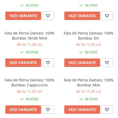
Galbena
IN STOC
IN STOC
Bleu
VEZI VARIANTE
VEZI VARIANTE
Gri
Mov
Rosie
Fata de Perna Damasc 100%
Fata de Perna Damasc 100%
Bumbac Verde Mint
Bumbac Gri
Roz
de la 11,20 Lei
de la 11,20 Lei
Bej
Verde
IN STOC
IN STOC
Lila
VEZI VARIANTE
VEZI VARIANTE
Imprimeu
Cu flori
Fata de Perna Damasc 100%
Fata de Perna Damasc 100%
Uni (1-2 culori)
Bumbac Cappuccino
Bumbac Mov
Cu dungi
de la 11,20 Lei
de la 11,20 Lei
Cu inimioare
IN STOC
IN STOC
Cu pisici
Cu Animal Print
VEZI VARIANTE
VEZI VARIANTE
Cu ursuleti