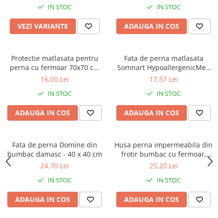
IN STOC
IN STOC
VEZI VARIANTE
ADAUGA IN COS
Protectie matlasata pentru
Fata de perna matlasata
perna cu fermoar 70x70 cm
Somnart HypoallergenicMed
alba
pentru perna 50x70 cm
16,00 Lei
17,57 Lei
IN STOC
IN STOC
ADAUGA IN COS
ADAUGA IN COS
Fata de perna Domine din
Husa perna impermeabila din
bumbac damasc - 40 x 40 cm
frotir bumbac cu fermoar,
50x70 cm
24,70 Lei
25,20 Lei
IN STOC
IN STOC
ADAUGA IN COS
ADAUGA IN COS