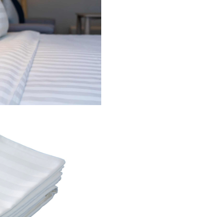
calitate superioara ce amplific
senzatia unei texturi minuntat
racoroasa si isi etaleaza calita
fara a fi ostentativa.
Beneficiile Fet
de perna Dom
din bumbac
damas:
Fetele de perna Domine di
bumbac damasc sunt foar
comode si usor de intretin
Spalarea lor conform
instructiunilor de intretiner
garanteaza o durata de via
foarte lunga.
Sunt ideale pentru pentru 
sau pensiuni, dar si pentru