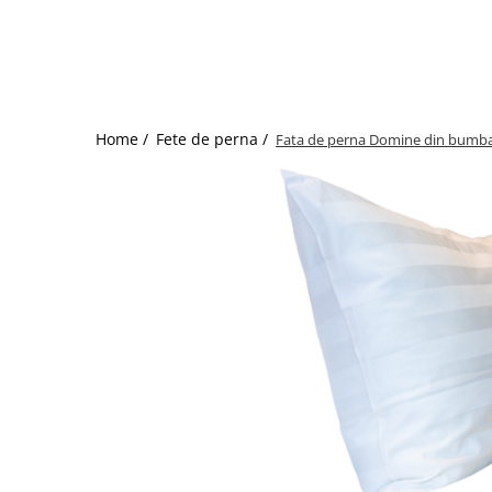
Bumbac satinat
Bumbac policoton
Compatibile cu saltea
90x200cm
100x200cm
Home /
Fete de perna /
Fata de perna Domine din bumba
120x200cm
140x200cm
160x200cm
180x200cm
200x200cm
200x220cm
Tipul cearceafului de pat
Cu elastic
Normal - fara elastic
Culoarea
Alba
Neagra