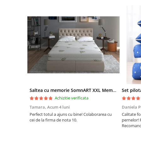
Saltea cu memorie SomnART XXL Memory Plus 160x190, înălțime 25cm, pentru persoane supraponderale, husă Aloe Vera detașabilă, rulată, fermitate mare
Achizitie verificata
Tamara,
Acum 4 luni
Daniela P
Perfect totul a ajuns cu bine! Colaborarea cu
Calitate fo
cei de la firma de nota 10.
pernelor! 
Recomand 