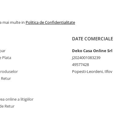
la mai multe in
Politica de Confidentialitate
DATE COMERCIALE
par
Deko Casa Online Srl
 Plata
J2024001083239
49577428
Produselor
Popesti-Leordeni, Ilfov
e Retur
a online a litigiilor
de Retur