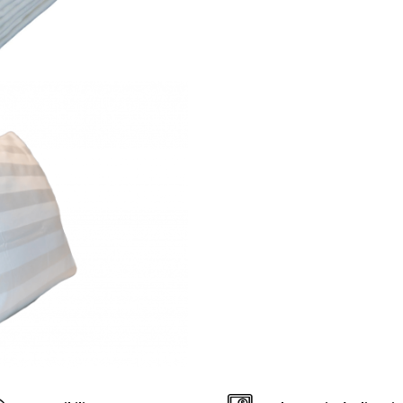
dormitorul propriu de acas
Nu isi pierde proprietatile s
modifica forma sau culoare
timp.
Este lavabila la 90 de grade
ca se reduce riscul aparitiei
alergiilor prin indepartarea
acarienilor si bacteriilor.
Informatii
tehnice:
Compozitie material: 100%
bumbac
Caracteristici material: den
2
140 g/m
, samforizat
Dungi latime 2 cm