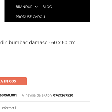
BRANDURI
BLOG
PRODUSE CADOU
 din bumbac damasc - 60 x 60 cm
A IN COS
60X60.001
Ai nevoie de ajutor?
0769267520
informatii