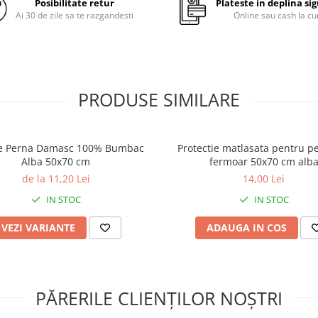
Posibilitate retur
Plateste in deplina si
Ai 30 de zile sa te razgandesti
Online sau cash la cu
Culoare: alb optic
Lavabil la 90 °C cu contract
minime la spalari repetate.
Utilizare indelungata.
PRODUSE SIMILARE
Dimensiuni:
de Perna Damasc 100% Bumbac
Protectie matlasata pentru p
Alba 50x70 cm
fermoar 50x70 cm alb
60 x 60 cm (pentru perne d
de la 11,20 Lei
14,00 Lei
60 cm)
IN STOC
IN STOC
VEZI VARIANTE
ADAUGA IN COS
Intretinere:
spalare
: automata sau ma
temperatura maxima de 90
PĂRERILE CLIENȚILOR NOȘTRI
utilizand detergent pentru