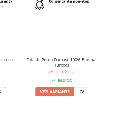
guranta
Consultanta non-stop
rier
24/7
ii
erna cu
Fata de Perna Damasc 100% Bumbac
Fata de 
a
Turcoaz
e 60 x
de la 11,20 Lei
IN STOC
VEZI VARIANTE
V
nuala la
 °C,
 rufe