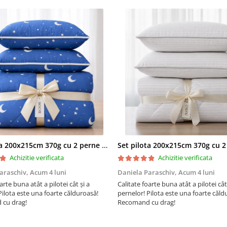
albe. Spalati doar impreuna
textile albe.
inalbire
: se pot folosi inal
chimici; este permis orice 
inalbire textila
uscare
: la uscatorul electri
(temperatura maxima de ie
uscator de max. 80 °C) sau 
liber
calcare
: se poate calca c
temperaturilor pretabile p
bumbac 200 °C, cu sau far
Set pilota 200x215cm 370g cu 2 perne 50x70,albastru- PLT36
intretinere profesionala
Achizitie verificata
Achizitie verificata
permisa intretinerea profe
araschiv,
Acum 4 luni
Daniela Paraschiv,
Acum 4 luni
uscata
arte buna atât a pilotei cât și a
Calitate foarte buna atât a pilotei cât
Pilota este una foarte călduroasă!
pernelor! Pilota este una foarte căld
cu drag!
Recomand cu drag!