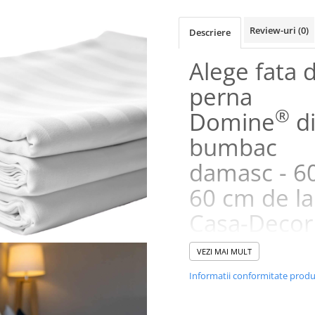
Review-uri
(0)
Descriere
Alege fata 
perna
®
Domine
d
bumbac
damasc - 6
60 cm de la
Casa-Decor
VEZI MAI MULT
O prezenta calda fara a fi sufo
atingere catifelata cand te culci
Informatii conformitate prod
trezesti. imbratisarea din care
sa te desprinzi. Fata de pern
este realizata din bumbac da