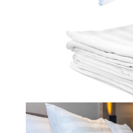
Galbena
Bleu
Gri
Mov
Rosie
Roz
Bej
Verde
Lila
Imprimeu
Cu flori
Uni (1-2 culori)
Cu dungi
Cu inimioare
Cu pisici
Cu Animal Print
Cu ursuleti