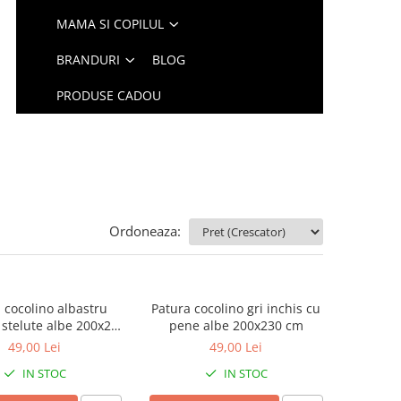
MAMA SI COPILUL
BRANDURI
BLOG
PRODUSE CADOU
Ordoneaza:
 cocolino albastru
Patura cocolino gri inchis cu
 stelute albe 200x230
pene albe 200x230 cm
cm
49,00 Lei
49,00 Lei
IN STOC
IN STOC