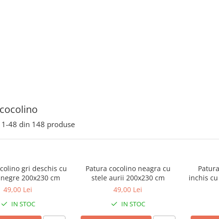
 cocolino
1-
48
din
148
produse
colino gri deschis cu
Patura cocolino neagra cu
Patura
e negre 200x230 cm
stele aurii 200x230 cm
inchis cu
49,00 Lei
49,00 Lei
IN STOC
IN STOC