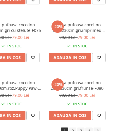
 pufoasa cocolino
Patura pufoasa cocolino
-20%
,gri cu stelute-F075
200x230cm,gri,imprimeu
oriental-F076
00 Lei
79,00 Lei
99,00 Lei
79,00 Lei
IN STOC
IN STOC
GA IN COS
ADAUGA IN COS
 pufoasa cocolino
Patura pufoasa cocolino
-20%
0cm,roz,Puppy Paw-
200x230cm,gri,frunze-F080
F079
00 Lei
79,00 Lei
99,00 Lei
79,00 Lei
IN STOC
IN STOC
GA IN COS
ADAUGA IN COS
1
2
3
4