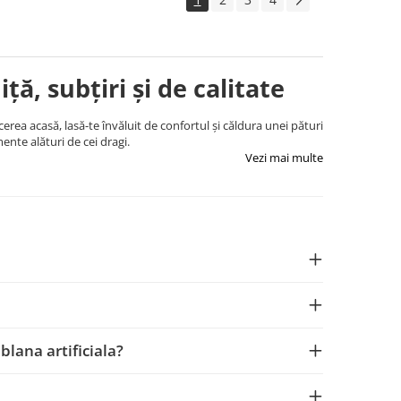
iță
, subțiri și de calitate
cerea acasă, lasă-te învăluit de confortul și căldura unei pături
mente alături de cei dragi.
Vezi mai multe
blana artificiala?