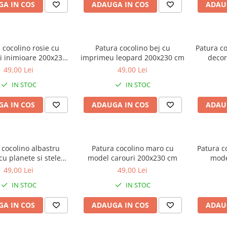
A IN COS
ADAUGA IN COS
ADAU
 cocolino rosie cu
Patura cocolino bej cu
Patura co
si inimioare 200x230
imprimeu leopard 200x230 cm
decor
cm
49,00 Lei
49,00 Lei
IN STOC
IN STOC
A IN COS
ADAUGA IN COS
ADAU
 cocolino albastru
Patura cocolino maro cu
Patura co
cu planete si stele
model carouri 200x230 cm
mode
200x230 cm
49,00 Lei
49,00 Lei
IN STOC
IN STOC
A IN COS
ADAUGA IN COS
ADAU