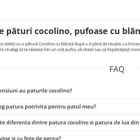
e pături cocolino, pufoase cu
blăn
te răsfeți cu o pătură Cocolino cu blăniță după o zi plină de reușite. La întoar
ie că alegi să te relaxezi într-un colț pufos, să citești sau să împărtășești mo
FAQ
nsiuni au paturile cocolino?
g patura potrivita pentru patul meu?
te diferenta dintre patura cocolino si patura de lux din 
vine si cu fete de perna?