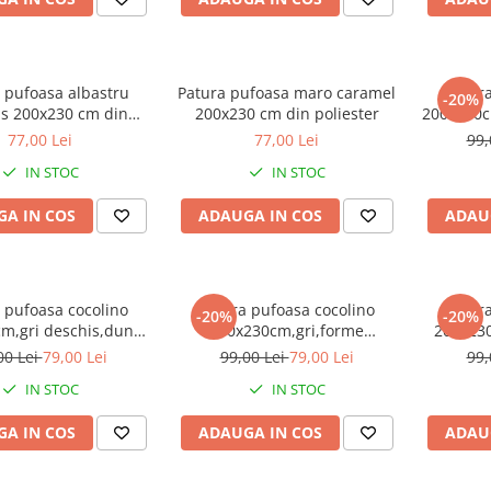
 pufoasa albastru
Patura pufoasa maro caramel
Patura
-20%
is 200x230 cm din
200x230 cm din poliester
200x230cm
poliester
77,00 Lei
77,00 Lei
99,
IN STOC
IN STOC
A IN COS
ADAUGA IN COS
ADAU
 pufoasa cocolino
Patura pufoasa cocolino
Patura
-20%
-20%
m,gri deschis,dungi
200x230cm,gri,forme
200x23
n zig zag-F077
geometrice-F078
00 Lei
79,00 Lei
99,00 Lei
79,00 Lei
99,
IN STOC
IN STOC
A IN COS
ADAUGA IN COS
ADAU