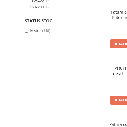
180x200
(1)
Brodate
150x200
(1)
Cu Motiv Traditional
Patura c
fluturi 
STATUS STOC
In stoc
(148)
ADAUG
Patura
deschis 
ADAUG
Patura co