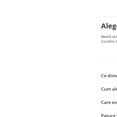
Aleg
Merită să 
Cocolino, f
Ce dime
Cum ale
Care es
Patura 