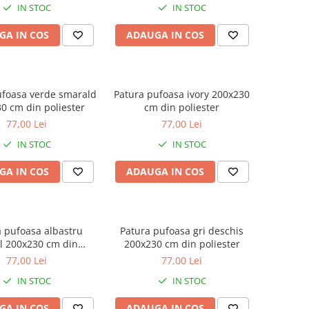
IN STOC
IN STOC
GA IN COS
ADAUGA IN COS
ufoasa verde smarald
Patura pufoasa ivory 200x230
0 cm din poliester
cm din poliester
77,00 Lei
77,00 Lei
IN STOC
IN STOC
GA IN COS
ADAUGA IN COS
 pufoasa albastru
Patura pufoasa gri deschis
l 200x230 cm din
200x230 cm din poliester
poliester
77,00 Lei
77,00 Lei
IN STOC
IN STOC
GA IN COS
ADAUGA IN COS