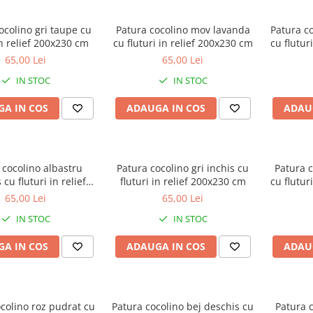
ocolino gri taupe cu
Patura cocolino mov lavanda
Patura c
in relief 200x230 cm
cu fluturi in relief 200x230 cm
cu flutur
65,00 Lei
65,00 Lei
IN STOC
IN STOC
A IN COS
ADAUGA IN COS
ADAU
 cocolino albastru
Patura cocolino gri inchis cu
Patura c
cu fluturi in relief
fluturi in relief 200x230 cm
cu flutur
200x230 cm
65,00 Lei
65,00 Lei
IN STOC
IN STOC
A IN COS
ADAUGA IN COS
ADAU
colino roz pudrat cu
Patura cocolino bej deschis cu
Patura 