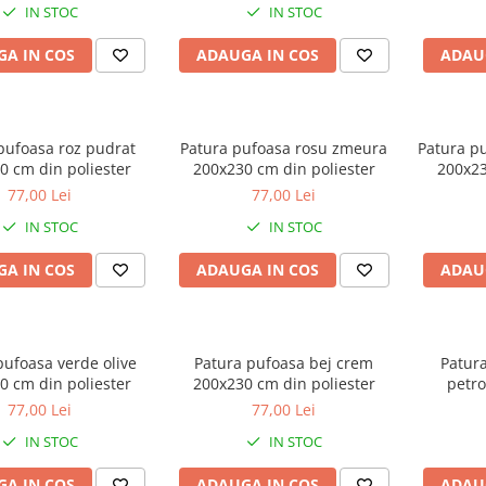
IN STOC
IN STOC
A IN COS
ADAUGA IN COS
ADAU
pufoasa roz pudrat
Patura pufoasa rosu zmeura
Patura p
0 cm din poliester
200x230 cm din poliester
200x23
77,00 Lei
77,00 Lei
IN STOC
IN STOC
A IN COS
ADAUGA IN COS
ADAU
pufoasa verde olive
Patura pufoasa bej crem
Patura
0 cm din poliester
200x230 cm din poliester
petro
77,00 Lei
77,00 Lei
IN STOC
IN STOC
A IN COS
ADAUGA IN COS
ADAU