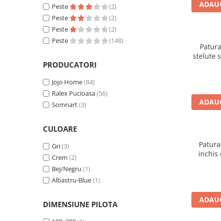
ADAUG
Peste
(2)
Galbena
Peste
(2)
Bleu
Peste
(2)
Gri
Peste
(148)
Mov
Patura
stelute 
Rosie
PRODUCATORI
Roz
Jojo Home
(84)
Bej
Ralex Pucioasa
(56)
Verde
ADAUG
Somnart
(3)
Lila
Imprimeu
CULOARE
Cu flori
Patura
Gri
(3)
Uni (1-2 culori)
inchis 
Crem
(2)
Cu dungi
Bej/Negru
(1)
Cu inimioare
Albastru-Blue
(1)
Cu pisici
ADAUG
Cu Animal Print
DIMENSIUNE PILOTA
Cu ursuleti