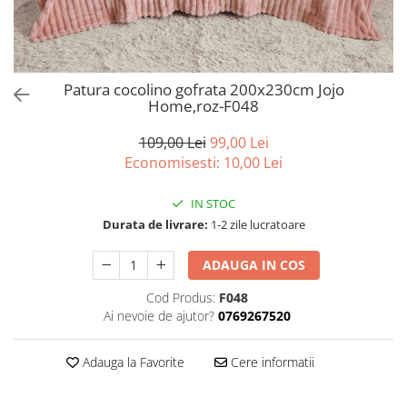
Bumbac satinat
Bumbac policoton
Compatibile cu saltea
90x200cm
Patura cocolino gofrata 200x230cm Jojo
Home,roz-F048
100x200cm
120x200cm
109,00 Lei
99,00 Lei
140x200cm
Economisesti:
10,00
Lei
160x200cm
180x200cm
IN STOC
200x200cm
Durata de livrare:
1-2 zile lucratoare
200x220cm
ADAUGA IN COS
Tipul cearceafului de pat
Cod Produs:
F048
Cu elastic
Ai nevoie de ajutor?
0769267520
Normal - fara elastic
Culoarea
Adauga la Favorite
Cere informatii
Alba
Neagra