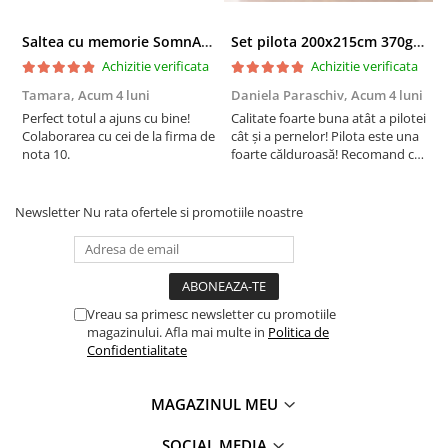
Saltea cu memorie SomnART XXL Memory Plus 160x190, înălțime 25cm, pentru persoane supraponderale, husă Aloe Vera detașabilă, rulată, fermitate mare
Set pilota 200x215cm 370g cu 2 perne 50x70,albastru- PLT36
Achizitie verificata
Achizitie verificata
Tamara,
Acum 4 luni
Daniela Paraschiv,
Acum 4 luni
D
Perfect totul a ajuns cu bine!
Calitate foarte buna atât a pilotei
C
Colaborarea cu cei de la firma de
cât și a pernelor! Pilota este una
c
nota 10.
foarte călduroasă! Recomand cu
f
drag!
d
Newsletter
Nu rata ofertele si promotiile noastre
Vreau sa primesc newsletter cu promotiile
magazinului. Afla mai multe in
Politica de
Confidentialitate
MAGAZINUL MEU
SOCIAL MEDIA