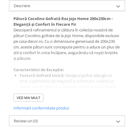
Galbena
Descriere
Bleu
Pătură Cocolino Gofrată Roz Jojo Home 200x230cm -
Gri
Eleganță și Confort în Fiecare Fir
Mov
Descoperă rafinamentul și căldura în colecția noastră de
pături Cocolino gofrate de la Jojo Home, disponibile exclusiv
Rosie
pe casa-decor.ro. Cu o dimensiune generoasă de 200x230
Roz
cm, aceste pături sunt concepute pentru a aduce un plus de
Bej
stil și confort în orice încăpere, asigurându-vă nopți liniștite
și plăcute.
Verde
Lila
Caracteristici de Excepție:
Imprimeu
Textură Gofrată Unică:
Designul gofrat adaugă un
strat suplimentar de eleganță și sofisticare, creând un
Cu flori
aspect vizual plăcut și o senzație mătăsoasă la atingere.
Uni (1-2 culori)
Material Cocolino de Calitate:
Realizate din Cocolino
VEZI MAI MULT
de înaltă calitate, păturile noastre sunt nu doar extrem
Cu dungi
de moale și confortabile, dar și durabile și ușor de
Cu inimioare
Informatii conformitate produs
întreținut.
Cu pisici
Dimensiuni Generoase:
Păturile noastre Cocolino
Review-uri
gofrate măsoară 200x230 cm, oferind o acoperire amplă
(0)
Cu Animal Print
și un confort sporit în timpul utilizării.
Cu ursuleti
Versatilitate și Stil:
Perfecte pentru a fi folosite în orice