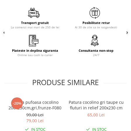
anotimp, aceste pături sunt ideale pentru dormitor,
Brodate
living sau chiar și pentru a fi luate în călătorii.
Cu Motiv Traditional
Un Cadou de Neuitat:
Transport gratuit
Posibilitate retur
Cu textura sa deosebită și calitatea materialului, pătura
La comenzi mai mari de 250 de lei
Ai 30 de zile sa te razgandesti
Cocolino gofrată de la Jojo Home este un cadou minunat
pentru orice ocazie, fie că este vorba de nunți, aniversări sau
sărbători.
Plateste in deplina siguranta
Consultanta non-stop
Online sau cash la curier
24/7
PRODUSE SIMILARE
Patura pufoasa cocolino
Patura cocolino gri taupe cu
-20%
200x230cm,gri,frunze-F080
fluturi in relief 200x230 cm
99,00 Lei
65,00 Lei
79,00 Lei
IN STOC
IN STOC