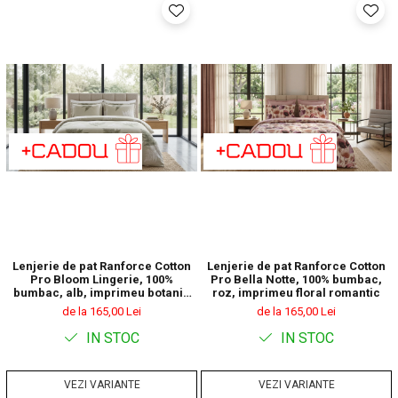
Lenjerie de pat Ranforce Cotton
Lenjerie de pat Ranforce Cotton
Pro Bloom Lingerie, 100%
Pro Bella Notte, 100% bumbac,
bumbac, alb, imprimeu botanic
roz, imprimeu floral romantic
cu frunze
de la 165,00 Lei
de la 165,00 Lei
IN STOC
IN STOC
VEZI VARIANTE
VEZI VARIANTE