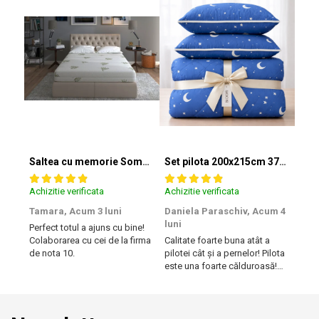
Saltea cu memorie SomnART XXL Memory Plus 160x190, înălțime 25cm, pentru persoane supraponderale, husă Aloe Vera detașabilă, rulată, fermitate mare
Set pilota 200x215cm 370g cu 2 perne 50x70,albastru- PLT36
Achizitie verificata
Achizitie verificata
Achiz
Tamara,
Acum 3 luni
Daniela Paraschiv,
Acum 4
Dan
luni
luni
Perfect totul a ajuns cu bine!
Colaborarea cu cei de la firma
Calitate foarte buna atât a
Cali
de nota 10.
pilotei cât și a pernelor! Pilota
pilot
este una foarte călduroasă!
este
Recomand cu drag!
Reco