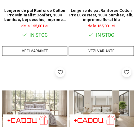
Lenjerie de pat Ranforce Cotton
Lenjerie de pat Ranforce Cotton
Pro Minimalist Confort, 100%
Pro Luxe Nest, 100% bumbac, alb,
bumbac, bej deschis, imprimeu
imprimeu floral lila
botanic discret
de la 165,00 Lei
de la 165,00 Lei
IN STOC
IN STOC
VEZI VARIANTE
VEZI VARIANTE