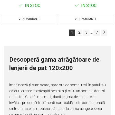
IN STOC
IN STOC
VEZI VARIANTE
VEZI VARIANTE
1
2
3
7
...
Descoperă gama atrăgătoare de
lenjerii de pat 120x200
Imaginează-ți cum seara, spre ora de somn, revii în patul tău
călduros care te așteaptă pentru a-ți oferi un somn plăcut și
odihnitor. Cu atât mai mult, dacă lenjeria de pat care te
învăluie precum într-o îmbrățișare caldă, este confecționată
dintr-un material moale și plăcut de la prima atingere, ceea
ce garantează un somn confortabil.