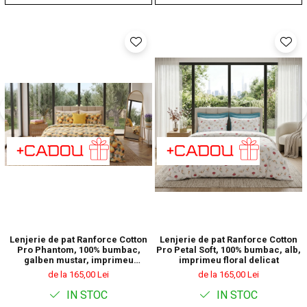
Lenjerie de pat Ranforce Cotton
Lenjerie de pat Ranforce Cotton
Pro Phantom, 100% bumbac,
Pro Petal Soft, 100% bumbac, alb,
galben mustar, imprimeu
imprimeu floral delicat
geometric
de la 165,00 Lei
de la 165,00 Lei
IN STOC
IN STOC