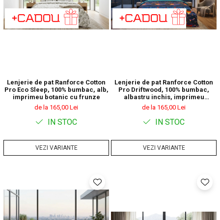
Lenjerie de pat Ranforce Cotton
Lenjerie de pat Ranforce Cotton
Pro Eco Sleep, 100% bumbac, alb,
Pro Driftwood, 100% bumbac,
imprimeu botanic cu frunze
albastru inchis, imprimeu
abstract multicolor
de la 165,00 Lei
de la 165,00 Lei
IN STOC
IN STOC
VEZI VARIANTE
VEZI VARIANTE