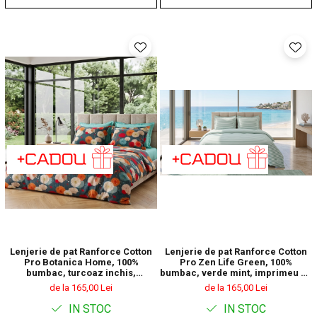
Lenjerie de pat Ranforce Cotton
Lenjerie de pat Ranforce Cotton
Pro Botanica Home, 100%
Pro Zen Life Green, 100%
bumbac, turcoaz inchis,
bumbac, verde mint, imprimeu cu
imprimeu botanic
dungi
de la 165,00 Lei
de la 165,00 Lei
IN STOC
IN STOC