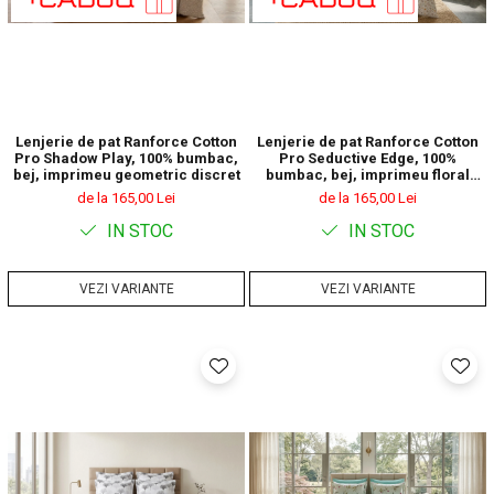
Lenjerie de pat Ranforce Cotton
Lenjerie de pat Ranforce Cotton
Pro Shadow Play, 100% bumbac,
Pro Seductive Edge, 100%
bej, imprimeu geometric discret
bumbac, bej, imprimeu floral
discret
de la 165,00 Lei
de la 165,00 Lei
IN STOC
IN STOC
VEZI VARIANTE
VEZI VARIANTE