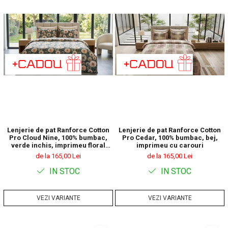
Lenjerie de pat Ranforce Cotton
Lenjerie de pat Ranforce Cotton
Pro Cloud Nine, 100% bumbac,
Pro Cedar, 100% bumbac, bej,
verde inchis, imprimeu floral
imprimeu cu carouri
decorativ
de la 165,00 Lei
de la 165,00 Lei
IN STOC
IN STOC
VEZI VARIANTE
VEZI VARIANTE