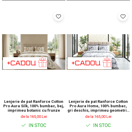
Lenjerie de pat Ranforce Cotton
Lenjerie de pat Ranforce Cotton
Pro Aura Silk, 100% bumbac, bej,
Pro Aura Home, 100% bumbac,
imprimeu botanic cu frunze
gri deschis, imprimeu geometric
abstract
de la 165,00 Lei
de la 165,00 Lei
IN STOC
IN STOC