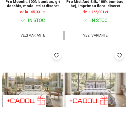
Pro Moonlit, 100% bumbac, gri
Pro Mist And Silk, 100% bumbac,
deschis, model striat discret
bej, imprimeu floral discret
de la 165,00 Lei
de la 165,00 Lei
IN STOC
IN STOC
VEZI VARIANTE
VEZI VARIANTE