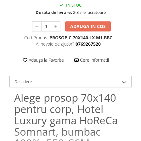
Bumbac satinat
IN STOC
Bumbac policoton
Durata de livrare:
2-3 zile lucratoare
Compatibile cu saltea
ADAUGA IN COS
90x200cm
100x200cm
Cod Produs:
PROSOP.C.70X140.LX.M1.BBC
Ai nevoie de ajutor?
0769267520
120x200cm
140x200cm
Adauga la Favorite
Cere informatii
160x200cm
180x200cm
200x200cm
Descriere
200x220cm
Alege prosop 70x140
Tipul cearceafului de pat
Cu elastic
pentru corp, Hotel
Normal - fara elastic
Luxury gama HoReCa
Culoarea
Somnart, bumbac
Alba
Neagra