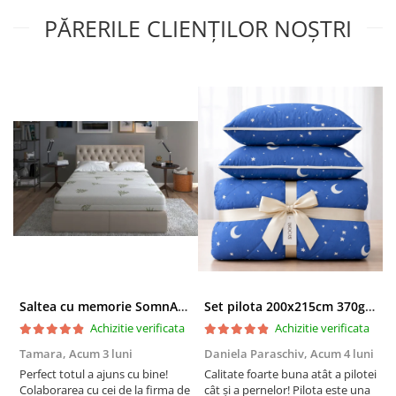
substantelor periculoase
PĂRERILE CLIENȚILOR NOȘTRI
®
Eticheta Oeko-Tex
indica utilizatorilor finali interesati
beneficiile suplimentare ale sigurantei testate pentru
imbracamintea prietenoasa cu pielea si alte materiale textile.
In acest fel, eticheta de testare ofera un instrument
important de luare a deciziilor atunci cand achizitionati
produse textile. Increderea in textile – un sinonim
international pentru productia de textile responsabil – de la
materia prima la produsul finit pe rafturile magazinelor.
Saltea cu memorie SomnART XXL Memory Plus 160x190, înălțime 25cm, pentru persoane supraponderale, husă Aloe Vera detașabilă, rulată, fermitate mare
Set pilota 200x215cm 370g cu 2 perne 50x70,albastru- PLT36
Achizitie verificata
Achizitie verificata
Tamara,
Acum 3 luni
Daniela Paraschiv,
Acum 4 luni
D
Perfect totul a ajuns cu bine!
Calitate foarte buna atât a pilotei
C
Colaborarea cu cei de la firma de
cât și a pernelor! Pilota este una
c