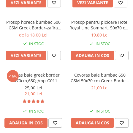
VEZI VARIANTE
VEZI VARIANTE
Prosop horeca bumbac 500
Prosop pentru picioare Hotel
GSM Greek Border-zafira
Royal Line Somnart, 50x70 cm,
breeze
100% bumbac, 550 GSM
de la 18,00 Lei
19,80 Lei
IN STOC
IN STOC
VEZI VARIANTE
ADAUGA IN COS
Covoras baie greek border
Covoras baie bumbac 650
-16%
50x70cm,650g/mp-G011
GSM 50x70 cm Greek Border-
alb
25,00 Lei
21,00 Lei
21,00 Lei
IN STOC
IN STOC
ADAUGA IN COS
ADAUGA IN COS