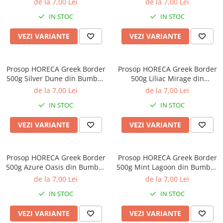
de la 7,00 Lei
de la 7,00 Lei
IN STOC
IN STOC
VEZI VARIANTE
VEZI VARIANTE
Prosop HORECA Greek Border
Prosop HORECA Greek Border
500g Silver Dune din Bumbac
500g Liliac Mirage din
100%
Bumbac 100%
de la 7,00 Lei
de la 7,00 Lei
IN STOC
IN STOC
VEZI VARIANTE
VEZI VARIANTE
Prosop HORECA Greek Border
Prosop HORECA Greek Border
500g Azure Oasis din Bumbac
500g Mint Lagoon din Bumbac
100%
100%
de la 7,00 Lei
de la 7,00 Lei
IN STOC
IN STOC
VEZI VARIANTE
VEZI VARIANTE