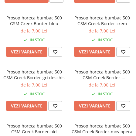
Bumbac satinat
Bumbac policoton
Prosop horeca bumbac 500
Prosop horeca bumbac 500
Compatibile cu saltea
GSM Greek Border-bleu
GSM Greek Border-crem
90x200cm
de la 7,00 Lei
de la 7,00 Lei
100x200cm
IN STOC
IN STOC
120x200cm
140x200cm
VEZI VARIANTE
VEZI VARIANTE
160x200cm
180x200cm
Prosop horeca bumbac 500
Prosop horeca bumbac 500
200x200cm
GSM Greek Border-gri deschis
GSM Greek Border-
200x220cm
mountbatten pink
de la 7,00 Lei
de la 7,00 Lei
Tipul cearceafului de pat
IN STOC
IN STOC
Cu elastic
VEZI VARIANTE
VEZI VARIANTE
Normal - fara elastic
Culoarea
Alba
Prosop horeca bumbac 500
Prosop horeca bumbac 500
GSM Greek Border-old
GSM Greek Border-mov opera
Neagra