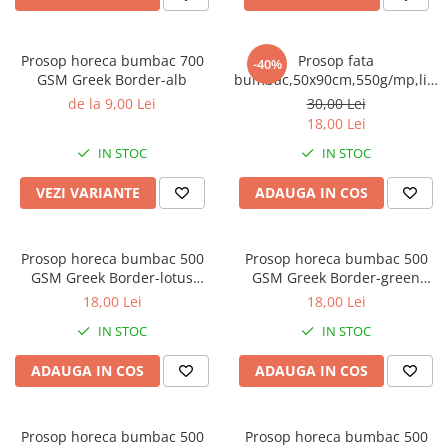
Prosop horeca bumbac 700
Prosop fata
-40%
GSM Greek Border-alb
bumbac,50x90cm,550g/mp,linii,
G064
de la 9,00 Lei
30,00 Lei
18,00 Lei
IN STOC
IN STOC
VEZI VARIANTE
ADAUGA IN COS
Prosop horeca bumbac 500
Prosop horeca bumbac 500
GSM Greek Border-lotus
GSM Greek Border-green
mirage
nomad
18,00 Lei
18,00 Lei
IN STOC
IN STOC
ADAUGA IN COS
ADAUGA IN COS
Prosop horeca bumbac 500
Prosop horeca bumbac 500