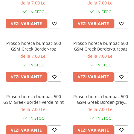
lavander
de la 7,00 Lei
de la 7,00 Lei
Galbena
IN STOC
IN STOC
Bleu
Gri
VEZI VARIANTE
VEZI VARIANTE
Mov
Rosie
Prosop horeca bumbac 500
Prosop horeca bumbac 500
Roz
GSM Greek Border-roz
GSM Greek Border-turcoaz
Bej
de la 7,00 Lei
de la 7,00 Lei
Verde
IN STOC
IN STOC
Lila
Imprimeu
VEZI VARIANTE
VEZI VARIANTE
Cu flori
Uni (1-2 culori)
Prosop horeca bumbac 500
Prosop horeca bumbac 500
Cu dungi
GSM Greek Border-verde mint
GSM Greek Border-grey
Cu inimioare
essence
de la 7,00 Lei
de la 7,00 Lei
Cu pisici
IN STOC
IN STOC
Cu Animal Print
VEZI VARIANTE
VEZI VARIANTE
Cu ursuleti