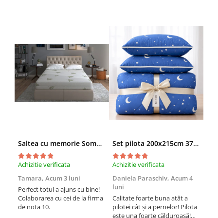
Saltea cu memorie SomnART XXL Memory Plus 160x190, înălțime 25cm, pentru persoane supraponderale, husă Aloe Vera detașabilă, rulată, fermitate mare
Set pilota 200x215cm 370g cu 2 perne 50x70,albastru- PLT36
Achizitie verificata
Achizitie verificata
Achi
Tamara,
Acum 3 luni
Daniela Paraschiv,
Acum 4
Dan
luni
lun
Perfect totul a ajuns cu bine!
Colaborarea cu cei de la firma
Calitate foarte buna atât a
Cali
de nota 10.
pilotei cât și a pernelor! Pilota
pilo
este una foarte călduroasă!
est