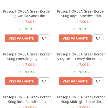
Prosop HORECA Greek Border
Prosop HORECA Greek Border
500g Vanilla Sands din
500g Royal Amethyst din
Bumbac 100%
Bumbac 100%
de la 7,00 Lei
de la 7,00 Lei
IN STOC
IN STOC
VEZI VARIANTE
VEZI VARIANTE
Prosop HORECA Greek Border
Prosop HORECA Greek Border
500g Emerald Jungle din
500g Desert Ivory din Bumbac
Bumbac 100%
100%
de la 7,00 Lei
de la 7,00 Lei
IN STOC
IN STOC
VEZI VARIANTE
VEZI VARIANTE
Prosop HORECA Greek Border
Prosop HORECA Greek Border
500g Rose Paradise din
500g Midnight Stone din
Bumbac 100%
Bumbac 100%
de la 7,00 Lei
de la 7,00 Lei