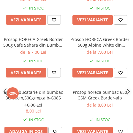
IN STOC
IN STOC
VEZI VARIANTE
VEZI VARIANTE
Prosop HORECA Greek Border
Prosop HORECA Greek Border
500g Cafe Sahara din Bumbac
500g Alpine White din
100%
Bumbac 100%
de la 7,00 Lei
de la 7,00 Lei
IN STOC
IN STOC
VEZI VARIANTE
VEZI VARIANTE
Prosop bucatarie din bumbac
Prosop horeca bumbac 650
-20%
30x50cm,500g/mp,alb-G085
GSM Greek Border-alb
10,00 Lei
de la 8,00 Lei
8,00 Lei
IN STOC
IN STOC
ADAUGA IN COS
VEZI VARIANTE