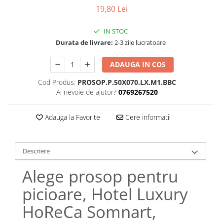
Bumbac satinat
19,80 Lei
Bumbac policoton
Compatibile cu saltea
IN STOC
Durata de livrare:
2-3 zile lucratoare
90x200cm
100x200cm
ADAUGA IN COS
120x200cm
Cod Produs:
PROSOP.P.50X070.LX.M1.BBC
140x200cm
Ai nevoie de ajutor?
0769267520
160x200cm
180x200cm
Adauga la Favorite
Cere informatii
200x200cm
200x220cm
Tipul cearceafului de pat
Descriere
Cu elastic
Alege prosop pentru
Normal - fara elastic
picioare, Hotel Luxury
Culoarea
Alba
HoReCa Somnart,
Neagra