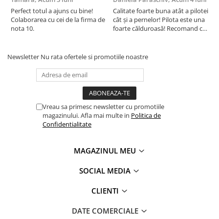
Perfect totul a ajuns cu bine!
Calitate foarte buna atât a pilotei
C
Colaborarea cu cei de la firma de
cât și a pernelor! Pilota este una
c
nota 10.
foarte călduroasă! Recomand cu
f
drag!
d
Newsletter
Nu rata ofertele si promotiile noastre
Vreau sa primesc newsletter cu promotiile
magazinului. Afla mai multe in
Politica de
Confidentialitate
MAGAZINUL MEU
SOCIAL MEDIA
CLIENTI
DATE COMERCIALE