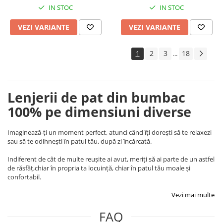
IN STOC
IN STOC
VEZI VARIANTE
VEZI VARIANTE
1
2
3
18
...
Lenjerii de pat din bumbac
100% pe dimensiuni diverse
Imaginează-ți un moment perfect, atunci când îți dorești să te relaxezi
sau să te odihnești în patul tău, după zi încărcată.
Indiferent de cât de multe reușite ai avut, meriți să ai parte de un astfel
de răsfăț,chiar în propria ta locuință, chiar în patul tău moale și
confortabil.
Vezi mai multe
FAQ