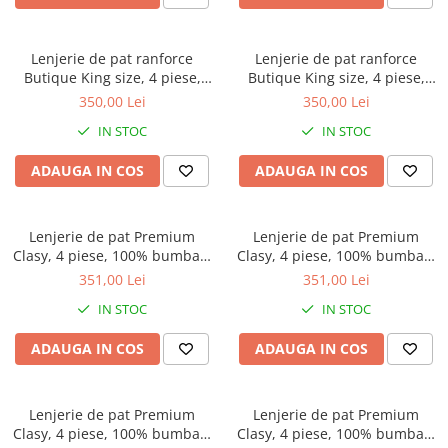
Bumbac satinat
Bumbac policoton
Lenjerie de pat ranforce
Lenjerie de pat ranforce
Compatibile cu saltea
Butique King size, 4 piese,
Butique King size, 4 piese,
90x200cm
100% bumbac ranforce, gri
100% bumbac ranforce, gri
350,00 Lei
350,00 Lei
antracit, model uni cu
deschis, model uni cu
100x200cm
IN STOC
IN STOC
broderie florala, EVEYA V2
broderie florala, EVEYA V1
120x200cm
140x200cm
ADAUGA IN COS
ADAUGA IN COS
160x200cm
180x200cm
Lenjerie de pat Premium
Lenjerie de pat Premium
200x200cm
Clasy, 4 piese, 100% bumbac,
Clasy, 4 piese, 100% bumbac,
200x220cm
bej taupe, model uni cu dungi
alb, model uni cu dungi fine si
351,00 Lei
351,00 Lei
fine si nasturi din lemn,
nasturi din lemn, ARSIDA V5
Tipul cearceafului de pat
IN STOC
IN STOC
ARSIDA V6
Cu elastic
ADAUGA IN COS
ADAUGA IN COS
Normal - fara elastic
Culoarea
Alba
Lenjerie de pat Premium
Lenjerie de pat Premium
Clasy, 4 piese, 100% bumbac,
Clasy, 4 piese, 100% bumbac,
Neagra