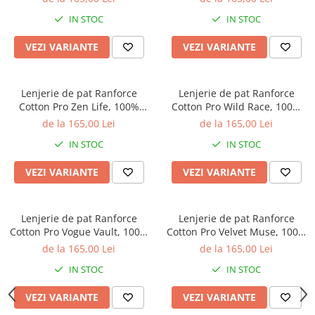
imprimeu botanic
imprimeu cu dungi
IN STOC
IN STOC
VEZI VARIANTE
VEZI VARIANTE
Lenjerie de pat Ranforce
Lenjerie de pat Ranforce
Cotton Pro Zen Life, 100%
Cotton Pro Wild Race, 100%
bumbac, galben, imprimeu cu
bumbac, maro, imprimeu
de la 165,00 Lei
de la 165,00 Lei
dungi
animal print
IN STOC
IN STOC
VEZI VARIANTE
VEZI VARIANTE
Lenjerie de pat Ranforce
Lenjerie de pat Ranforce
Cotton Pro Vogue Vault, 100%
Cotton Pro Velvet Muse, 100%
bumbac, gri deschis,
bumbac, verde inchis,
de la 165,00 Lei
de la 165,00 Lei
imprimeu floral
imprimeu tropical
IN STOC
IN STOC
VEZI VARIANTE
VEZI VARIANTE