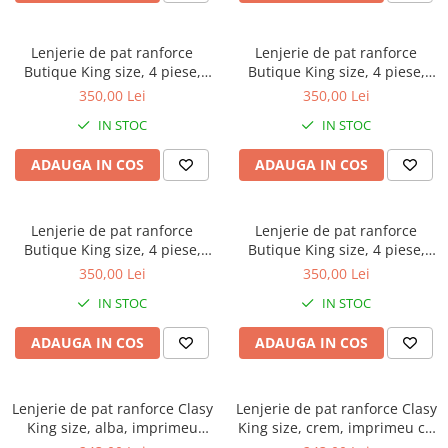
Brodate
Cu Motiv Traditional
Lenjerie de pat ranforce
Lenjerie de pat ranforce
Butique King size, 4 piese,
Butique King size, 4 piese,
100% bumbac ranforce, verde
100% bumbac ranforce, gri
350,00 Lei
350,00 Lei
menta, model cu dungi,
antracit, model cu dungi,
IN STOC
IN STOC
ESTINA V8
ESTINA V7
ADAUGA IN COS
ADAUGA IN COS
Lenjerie de pat ranforce
Lenjerie de pat ranforce
Butique King size, 4 piese,
Butique King size, 4 piese,
100% bumbac ranforce, bej,
100% bumbac ranforce, alb
350,00 Lei
350,00 Lei
model cu dungi, ESTINA V3
ivoire, model cu dungi,
IN STOC
IN STOC
ESTINA V1
ADAUGA IN COS
ADAUGA IN COS
Lenjerie de pat ranforce Clasy
Lenjerie de pat ranforce Clasy
King size, alba, imprimeu
King size, crem, imprimeu cu
floral multicolor cu dungi,
pauni si flori, PAVONE