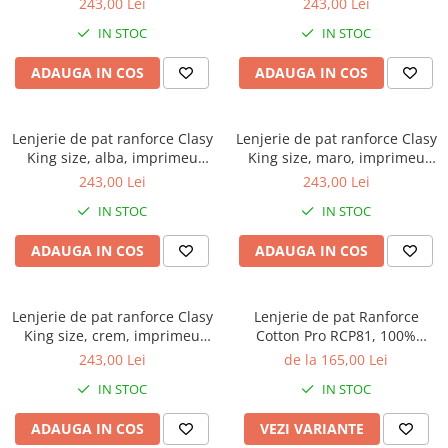
243,00 Lei
243,00 Lei
ZEMI
IN STOC
IN STOC
ADAUGA IN COS
ADAUGA IN COS
Lenjerie de pat ranforce Clasy
Lenjerie de pat ranforce Clasy
King size, alba, imprimeu
King size, maro, imprimeu
floral multicolor, PALITRA V1
animal print leopard, LEO
243,00 Lei
243,00 Lei
IN STOC
IN STOC
ADAUGA IN COS
ADAUGA IN COS
Lenjerie de pat ranforce Clasy
Lenjerie de pat Ranforce
King size, crem, imprimeu
Cotton Pro RCP81, 100%
botanic cu frunze, HENA V2
bumbac, roz pudra, imprimeu
243,00 Lei
de la 165,00 Lei
floral
IN STOC
IN STOC
ADAUGA IN COS
VEZI VARIANTE