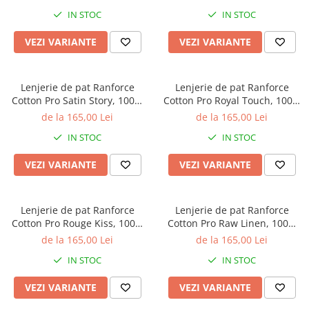
geometric discret
floral discret
IN STOC
IN STOC
VEZI VARIANTE
VEZI VARIANTE
Lenjerie de pat Ranforce
Lenjerie de pat Ranforce
Cotton Pro Satin Story, 100%
Cotton Pro Royal Touch, 100%
bumbac, gri deschis,
bumbac, alb, imprimeu floral
de la 165,00 Lei
de la 165,00 Lei
imprimeu cu frunze
botanic
IN STOC
IN STOC
VEZI VARIANTE
VEZI VARIANTE
Lenjerie de pat Ranforce
Lenjerie de pat Ranforce
Cotton Pro Rouge Kiss, 100%
Cotton Pro Raw Linen, 100%
bumbac, alb, imprimeu
bumbac, bej, imprimeu
de la 165,00 Lei
de la 165,00 Lei
abstract albastru
geometric discret
IN STOC
IN STOC
VEZI VARIANTE
VEZI VARIANTE