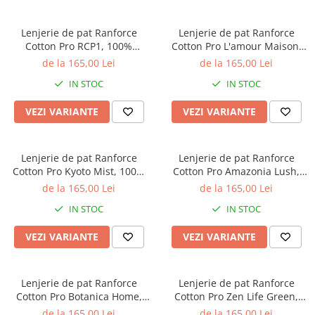
Lenjerie de pat Ranforce
Lenjerie de pat Ranforce
Cotton Pro RCP1, 100%
Cotton Pro L'amour Maison,
bumbac, alb, imprimeu floral
100% bumbac, alb, imprimeu
de la 165,00 Lei
de la 165,00 Lei
cu frunze, king size - 6 piese
cu inimi
IN STOC
IN STOC
cu elastic
VEZI VARIANTE
VEZI VARIANTE
Lenjerie de pat Ranforce
Lenjerie de pat Ranforce
Cotton Pro Kyoto Mist, 100%
Cotton Pro Amazonia Lush,
bumbac, maro, imprimeu
100% bumbac, bej, imprimeu
de la 165,00 Lei
de la 165,00 Lei
animal print
floral
IN STOC
IN STOC
VEZI VARIANTE
VEZI VARIANTE
Lenjerie de pat Ranforce
Lenjerie de pat Ranforce
Cotton Pro Botanica Home,
Cotton Pro Zen Life Green,
100% bumbac, turcoaz inchis,
100% bumbac, verde mint,
de la 165,00 Lei
de la 165,00 Lei