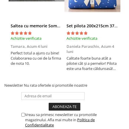
Saltea cu memorie SomnART XXL Memory Plus 160x190, înălțime 25cm, pentru persoane supraponderale, husă Aloe Vera detașabilă, rulată, fermitate mare
Set pilota 200x215cm 370g cu 2 perne 50x70,albastru- PLT36
Achizitie verificata
Achizitie verificata
Achi
Tamara,
Acum 4 luni
Daniela Paraschiv,
Acum 4
Dan
luni
lun
Perfect totul a ajuns cu bine!
Colaborarea cu cei de la firma
Calitate foarte buna atât a
Cali
de nota 10.
pilotei cât și a pernelor! Pilota
pilo
este una foarte călduroasă!
est
Recomand cu drag!
Rec
Newsletter
Nu rata ofertele si promotiile noastre
Vreau sa primesc newsletter cu promotiile
magazinului. Afla mai multe in
Politica de
Confidentialitate