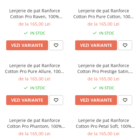
Lenjerie de pat Ranforce
Lenjerie de pat Ranforce
Cotton Pro Raven, 100%
Cotton Pro Pure Cotton, 100%
bumbac, verde salvie,
bumbac, rosu inchis,
de la 165,00 Lei
de la 165,00 Lei
imprimeu floral botanic
imprimeu floral
IN STOC
IN STOC
VEZI VARIANTE
VEZI VARIANTE
Lenjerie de pat Ranforce
Lenjerie de pat Ranforce
Cotton Pro Pure Allure, 100%
Cotton Pro Prestige Satin,
bumbac, bej, imprimeu floral
100% bumbac, alb, imprimeu
de la 165,00 Lei
de la 165,00 Lei
discret
floral mov
IN STOC
IN STOC
VEZI VARIANTE
VEZI VARIANTE
Lenjerie de pat Ranforce
Lenjerie de pat Ranforce
Cotton Pro Phantom, 100%
Cotton Pro Petal Soft, 100%
bumbac, galben mustar,
bumbac, alb, imprimeu floral
de la 165,00 Lei
de la 165,00 Lei
imprimeu geometric
delicat