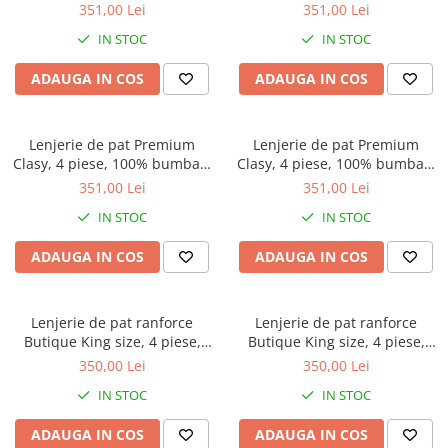
gri antracit, model uni cu
crem, model uni cu dungi fine
351,00 Lei
351,00 Lei
Galbena
dungi fine si nasturi din lemn,
si nasturi din lemn, ARSIDA V3
IN STOC
IN STOC
Bleu
ARSIDA V4
Gri
ADAUGA IN COS
ADAUGA IN COS
Mov
Rosie
Lenjerie de pat Premium
Lenjerie de pat Premium
Roz
Clasy, 4 piese, 100% bumbac,
Clasy, 4 piese, 100% bumbac,
Bej
caramiziu, model uni cu
gri, model uni cu dungi fine si
351,00 Lei
351,00 Lei
Verde
dungi fine si nasturi din lemn,
nasturi din lemn, ARSIDA V1
IN STOC
IN STOC
ARSIDA V2
Lila
Imprimeu
ADAUGA IN COS
ADAUGA IN COS
Cu flori
Uni (1-2 culori)
Lenjerie de pat ranforce
Lenjerie de pat ranforce
Cu dungi
Butique King size, 4 piese,
Butique King size, 4 piese,
Cu inimioare
100% bumbac ranforce, crem,
100% bumbac ranforce,
350,00 Lei
350,00 Lei
model cu dungi, ESTINA V10
caramiziu, model cu dungi,
Cu pisici
IN STOC
IN STOC
ESTINA V9
Cu Animal Print
ADAUGA IN COS
ADAUGA IN COS
Cu ursuleti