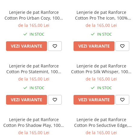
Lenjerie de pat Ranforce
Lenjerie de pat Ranforce
Cotton Pro Urban Cozy, 100%
Cotton Pro The Icon, 100%
bumbac, bej, imprimeu
bumbac, alb, imprimeu
de la 165,00 Lei
de la 165,00 Lei
geometric discret
abstract rosu
IN STOC
IN STOC
VEZI VARIANTE
VEZI VARIANTE
Lenjerie de pat Ranforce
Lenjerie de pat Ranforce
Cotton Pro Statemint, 100%
Cotton Pro Silk Whisper, 100%
bumbac, alb, imprimeu floral
bumbac, alb, imprimeu cu
de la 165,00 Lei
de la 165,00 Lei
botanic
pisici
IN STOC
IN STOC
VEZI VARIANTE
VEZI VARIANTE
Lenjerie de pat Ranforce
Lenjerie de pat Ranforce
Cotton Pro Shadow Play, 100%
Cotton Pro Seductive Edge,
bumbac, bej, imprimeu
100% bumbac, bej, imprimeu
de la 165,00 Lei
de la 165,00 Lei