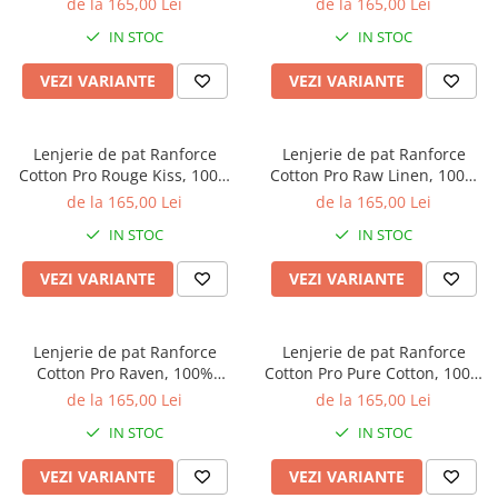
de la 165,00 Lei
de la 165,00 Lei
imprimeu cu frunze
botanic
IN STOC
IN STOC
VEZI VARIANTE
VEZI VARIANTE
Lenjerie de pat Ranforce
Lenjerie de pat Ranforce
Cotton Pro Rouge Kiss, 100%
Cotton Pro Raw Linen, 100%
bumbac, alb, imprimeu
bumbac, bej, imprimeu
de la 165,00 Lei
de la 165,00 Lei
abstract albastru
geometric discret
IN STOC
IN STOC
VEZI VARIANTE
VEZI VARIANTE
Lenjerie de pat Ranforce
Lenjerie de pat Ranforce
Cotton Pro Raven, 100%
Cotton Pro Pure Cotton, 100%
bumbac, verde salvie,
bumbac, rosu inchis,
de la 165,00 Lei
de la 165,00 Lei
imprimeu floral botanic
imprimeu floral
IN STOC
IN STOC
VEZI VARIANTE
VEZI VARIANTE