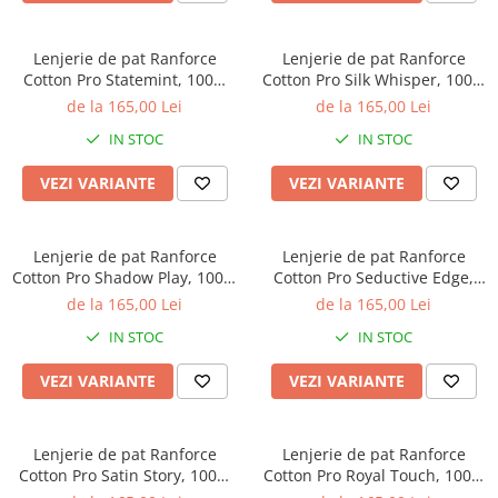
Brodate
Cu Motiv Traditional
Lenjerie de pat Ranforce
Lenjerie de pat Ranforce
Cotton Pro Statemint, 100%
Cotton Pro Silk Whisper, 100%
bumbac, alb, imprimeu floral
bumbac, alb, imprimeu cu
de la 165,00 Lei
de la 165,00 Lei
botanic
pisici
IN STOC
IN STOC
VEZI VARIANTE
VEZI VARIANTE
Lenjerie de pat Ranforce
Lenjerie de pat Ranforce
Cotton Pro Shadow Play, 100%
Cotton Pro Seductive Edge,
bumbac, bej, imprimeu
100% bumbac, bej, imprimeu
de la 165,00 Lei
de la 165,00 Lei
geometric discret
floral discret
IN STOC
IN STOC
VEZI VARIANTE
VEZI VARIANTE
Lenjerie de pat Ranforce
Lenjerie de pat Ranforce
Cotton Pro Satin Story, 100%
Cotton Pro Royal Touch, 100%
bumbac, gri deschis,
bumbac, alb, imprimeu floral