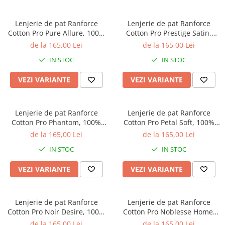
Lenjerie de pat Ranforce
Lenjerie de pat Ranforce
Cotton Pro Pure Allure, 100%
Cotton Pro Prestige Satin,
bumbac, bej, imprimeu floral
100% bumbac, alb, imprimeu
de la 165,00 Lei
de la 165,00 Lei
discret
floral mov
IN STOC
IN STOC
VEZI VARIANTE
VEZI VARIANTE
Lenjerie de pat Ranforce
Lenjerie de pat Ranforce
Cotton Pro Phantom, 100%
Cotton Pro Petal Soft, 100%
bumbac, galben mustar,
bumbac, alb, imprimeu floral
de la 165,00 Lei
de la 165,00 Lei
imprimeu geometric
delicat
IN STOC
IN STOC
VEZI VARIANTE
VEZI VARIANTE
Lenjerie de pat Ranforce
Lenjerie de pat Ranforce
Cotton Pro Noir Desire, 100%
Cotton Pro Noblesse Home,
bumbac, alb, imprimeu floral
100% bumbac, alb, imprimeu
de la 165,00 Lei
de la 165,00 Lei