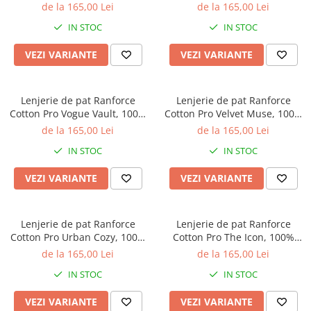
bumbac, galben, imprimeu cu
bumbac, maro, imprimeu
de la 165,00 Lei
de la 165,00 Lei
Galbena
dungi
animal print
IN STOC
IN STOC
Bleu
Gri
VEZI VARIANTE
VEZI VARIANTE
Mov
Rosie
Lenjerie de pat Ranforce
Lenjerie de pat Ranforce
Roz
Cotton Pro Vogue Vault, 100%
Cotton Pro Velvet Muse, 100%
Bej
bumbac, gri deschis,
bumbac, verde inchis,
de la 165,00 Lei
de la 165,00 Lei
Verde
imprimeu floral
imprimeu tropical
IN STOC
IN STOC
Lila
Imprimeu
VEZI VARIANTE
VEZI VARIANTE
Cu flori
Uni (1-2 culori)
Lenjerie de pat Ranforce
Lenjerie de pat Ranforce
Cu dungi
Cotton Pro Urban Cozy, 100%
Cotton Pro The Icon, 100%
Cu inimioare
bumbac, bej, imprimeu
bumbac, alb, imprimeu
de la 165,00 Lei
de la 165,00 Lei
geometric discret
abstract rosu
Cu pisici
IN STOC
IN STOC
Cu Animal Print
VEZI VARIANTE
VEZI VARIANTE
Cu ursuleti