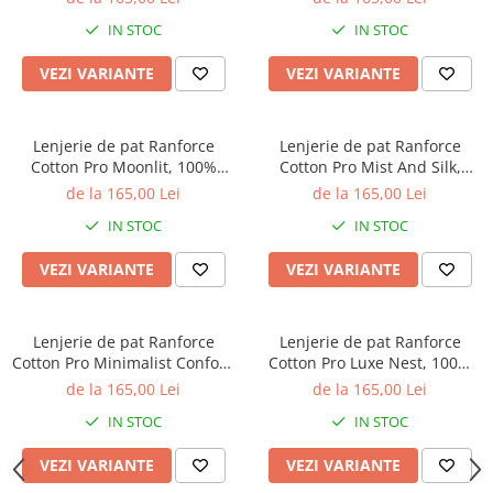
albastru
floral roz
IN STOC
IN STOC
VEZI VARIANTE
VEZI VARIANTE
Lenjerie de pat Ranforce
Lenjerie de pat Ranforce
Cotton Pro Moonlit, 100%
Cotton Pro Mist And Silk,
bumbac, gri deschis, model
100% bumbac, bej, imprimeu
de la 165,00 Lei
de la 165,00 Lei
striat discret
floral discret
IN STOC
IN STOC
VEZI VARIANTE
VEZI VARIANTE
Lenjerie de pat Ranforce
Lenjerie de pat Ranforce
Cotton Pro Minimalist Confort,
Cotton Pro Luxe Nest, 100%
100% bumbac, bej deschis,
bumbac, alb, imprimeu floral
de la 165,00 Lei
de la 165,00 Lei
imprimeu botanic discret
lila
IN STOC
IN STOC
VEZI VARIANTE
VEZI VARIANTE