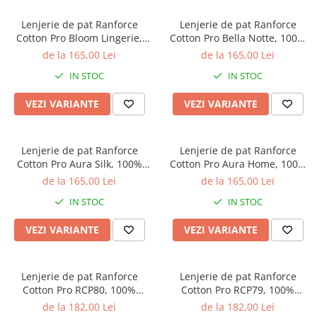
Lenjerie de pat Ranforce
Lenjerie de pat Ranforce
Cotton Pro Bloom Lingerie,
Cotton Pro Bella Notte, 100%
100% bumbac, alb, imprimeu
bumbac, roz, imprimeu floral
de la 165,00 Lei
de la 165,00 Lei
botanic cu frunze
romantic
IN STOC
IN STOC
VEZI VARIANTE
VEZI VARIANTE
Lenjerie de pat Ranforce
Lenjerie de pat Ranforce
Cotton Pro Aura Silk, 100%
Cotton Pro Aura Home, 100%
bumbac, bej, imprimeu
bumbac, gri deschis,
de la 165,00 Lei
de la 165,00 Lei
botanic cu frunze
imprimeu geometric abstract
IN STOC
IN STOC
VEZI VARIANTE
VEZI VARIANTE
Lenjerie de pat Ranforce
Lenjerie de pat Ranforce
Cotton Pro RCP80, 100%
Cotton Pro RCP79, 100%
bumbac, crem, imprimeu cu
bumbac, roz pudra, imprimeu
de la 182,00 Lei
de la 182,00 Lei
pisici
cu ursuleti