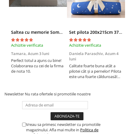
Saltea cu memorie SomnART XXL Memory Plus 160x190, înălțime 25cm, pentru persoane supraponderale, husă Aloe Vera detașabilă, rulată, fermitate mare
Set pilota 200x215cm 370g cu 2 perne 50x70,albastru- PLT36
Achizitie verificata
Achizitie verificata
Achi
Tamara,
Acum 3 luni
Daniela Paraschiv,
Acum 4
Dan
luni
lun
Perfect totul a ajuns cu bine!
Colaborarea cu cei de la firma
Calitate foarte buna atât a
Cali
de nota 10.
pilotei cât și a pernelor! Pilota
pilo
este una foarte călduroasă!
est
Recomand cu drag!
Rec
Newsletter
Nu rata ofertele si promotiile noastre
Vreau sa primesc newsletter cu promotiile
magazinului. Afla mai multe in
Politica de