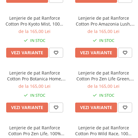
Bumbac satinat
Bumbac policoton
Lenjerie de pat Ranforce
Lenjerie de pat Ranforce
Compatibile cu saltea
Cotton Pro Kyoto Mist, 100%
Cotton Pro Amazonia Lush,
90x200cm
bumbac, maro, imprimeu
100% bumbac, bej, imprimeu
de la 165,00 Lei
de la 165,00 Lei
animal print
floral
100x200cm
IN STOC
IN STOC
120x200cm
140x200cm
VEZI VARIANTE
VEZI VARIANTE
160x200cm
180x200cm
Lenjerie de pat Ranforce
Lenjerie de pat Ranforce
200x200cm
Cotton Pro Botanica Home,
Cotton Pro Zen Life Green,
200x220cm
100% bumbac, turcoaz inchis,
100% bumbac, verde mint,
de la 165,00 Lei
de la 165,00 Lei
imprimeu botanic
imprimeu cu dungi
Tipul cearceafului de pat
IN STOC
IN STOC
Cu elastic
VEZI VARIANTE
VEZI VARIANTE
Normal - fara elastic
Culoarea
Alba
Lenjerie de pat Ranforce
Lenjerie de pat Ranforce
Cotton Pro Zen Life, 100%
Cotton Pro Wild Race, 100%
Neagra