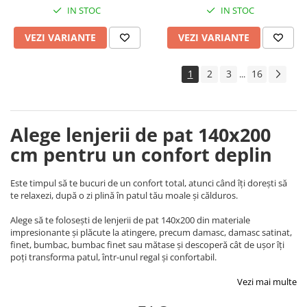
IN STOC
IN STOC
VEZI VARIANTE
VEZI VARIANTE
1
2
3
16
...
Alege lenjerii de pat 140x200
cm pentru un confort deplin
Este timpul să te bucuri de un confort total, atunci când îți dorești să
te relaxezi, după o zi plină în patul tău moale și călduros.
Alege să te folosești de lenjerii de pat 140x200 din materiale
impresionante și plăcute la atingere, precum damasc, damasc satinat,
finet, bumbac, bumbac finet sau mătase și descoperă cât de ușor îți
poți transforma patul, într-unul regal și confortabil.
Vezi mai multe