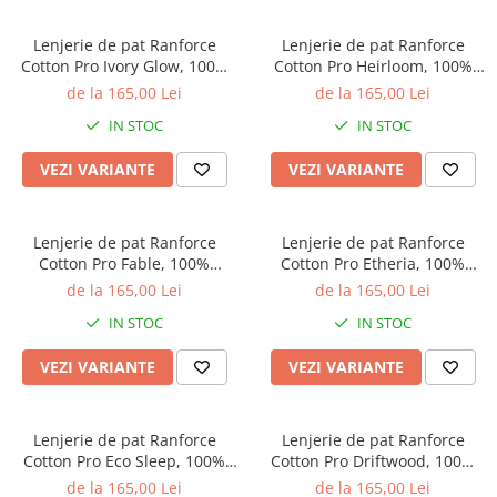
Lenjerie de pat Ranforce
Lenjerie de pat Ranforce
Cotton Pro Ivory Glow, 100%
Cotton Pro Heirloom, 100%
bumbac, alb ivory, imprimeu
bumbac, alb, imprimeu
de la 165,00 Lei
de la 165,00 Lei
floral lila
botanic cu frunze
IN STOC
IN STOC
VEZI VARIANTE
VEZI VARIANTE
Lenjerie de pat Ranforce
Lenjerie de pat Ranforce
Cotton Pro Fable, 100%
Cotton Pro Etheria, 100%
bumbac, bej, imprimeu floral
bumbac, alb, imprimeu floral
de la 165,00 Lei
de la 165,00 Lei
discret
mov
IN STOC
IN STOC
VEZI VARIANTE
VEZI VARIANTE
Lenjerie de pat Ranforce
Lenjerie de pat Ranforce
Cotton Pro Eco Sleep, 100%
Cotton Pro Driftwood, 100%
bumbac, alb, imprimeu
bumbac, albastru inchis,
de la 165,00 Lei
de la 165,00 Lei