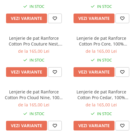
botanic cu frunze
imprimeu abstract multicolor
IN STOC
IN STOC
VEZI VARIANTE
VEZI VARIANTE
Lenjerie de pat Ranforce
Lenjerie de pat Ranforce
Cotton Pro Couture Nest,
Cotton Pro Core, 100%
100% bumbac, roz pudrat,
bumbac, bej, imprimeu
de la 165,00 Lei
de la 165,00 Lei
model uni texturat
botanic discret
IN STOC
IN STOC
VEZI VARIANTE
VEZI VARIANTE
Lenjerie de pat Ranforce
Lenjerie de pat Ranforce
Cotton Pro Cloud Nine, 100%
Cotton Pro Cedar, 100%
bumbac, verde inchis,
bumbac, bej, imprimeu cu
de la 165,00 Lei
de la 165,00 Lei
imprimeu floral decorativ
carouri
IN STOC
IN STOC
VEZI VARIANTE
VEZI VARIANTE