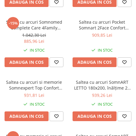
ADAUGA IN COS
ADAUGA IN COS
Brodate
Cu Motiv Traditional
Saltea cu arcuri Somnomed
Saltea cu arcuri Pocket
-15%
Complete Care 4Family
Somnart 2Face Confort
90x200, înălțime 26 cm,
120x200, inaltime 22 cm, husa
1.042,30 Lei
909,85 Lei
spumă cu memorie, husa
nedetasabila, manere,
885,96 Lei
tratament antifungic,
fermitate medie
IN STOC
IN STOC
fermitate mediu-tare, sistem
aerisire 3D
ADAUGA IN COS
ADAUGA IN COS
Saltea cu arcuri si memorie
Saltea cu arcuri SomnART
Somnexpert Top Confort
LETTO 180x200, înălțime 22
90x200x30, fermitate mediu-
cm, ortopedică, husă
931,81 Lei
939,26 Lei
tare, cu topper integrat, cu
matlasată, duritate medie-
IN STOC
IN STOC
manere
tare
ADAUGA IN COS
ADAUGA IN COS