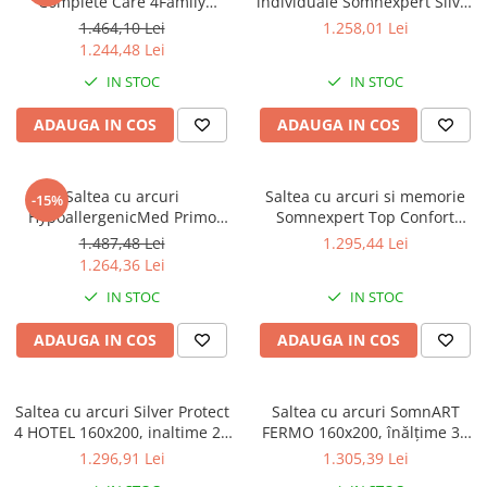
Complete Care 4Family
individuale Somnexpert Silver
140x200, înălțime 26 cm,
Evolution Pocket Spring
1.464,10 Lei
1.258,01 Lei
spumă cu memorie, husa
140x190, înălțime 24 cm, husă
1.244,48 Lei
tratament antifungic,
detașabilă, fermitate medie
IN STOC
IN STOC
fermitate mediu-tare, sistem
aerisire 3D
ADAUGA IN COS
ADAUGA IN COS
Saltea cu arcuri
Saltea cu arcuri si memorie
-15%
HypoallergenicMed Primo
Somnexpert Top Confort
Protect 180x200, înălțime 23
140x200x30, fermitate mediu-
1.487,48 Lei
1.295,44 Lei
cm, ortopedică, husă
tare, cu topper integrat, cu
1.264,36 Lei
tratament antialergic,
manere
IN STOC
IN STOC
fermitate mediu-tare, sistem
aerisire 3D
ADAUGA IN COS
ADAUGA IN COS
Saltea cu arcuri Silver Protect
Saltea cu arcuri SomnART
4 HOTEL 160x200, inaltime 25
FERMO 160x200, înălțime 30
cm, ortopedica, duritate extra
cm, superortopedica, husă
1.296,91 Lei
1.305,39 Lei
ferma
matlasată, duritate extra