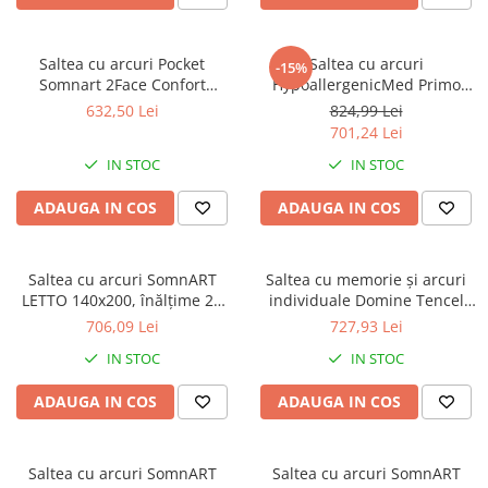
Bumbac satinat
Bumbac policoton
Saltea cu arcuri Pocket
Saltea cu arcuri
Compatibile cu saltea
-15%
Somnart 2Face Confort
HypoallergenicMed Primo
90x200cm
90x200, inaltime 22 cm, husa
Protect 90x200, înălțime 23
632,50 Lei
824,99 Lei
nedetasabila, manere,
cm, ortopedică, husă
100x200cm
701,24 Lei
fermitate medie
tratament antialergic,
120x200cm
IN STOC
IN STOC
fermitate mediu-tare, sistem
140x200cm
aerisire 3D
ADAUGA IN COS
ADAUGA IN COS
160x200cm
180x200cm
200x200cm
Saltea cu arcuri SomnART
Saltea cu memorie și arcuri
200x220cm
LETTO 140x200, înălțime 22
individuale Domine Tencel
cm, ortopedică, husă
Ultra Pocket Multilayer
Tipul cearceafului de pat
706,09 Lei
727,93 Lei
matlasată, duritate medie-
90x200, înălțime 24 cm, husă
Cu elastic
IN STOC
IN STOC
tare
detașabilă, fermitate medie
Normal - fara elastic
ADAUGA IN COS
ADAUGA IN COS
Culoarea
Alba
Saltea cu arcuri SomnART
Saltea cu arcuri SomnART
Neagra