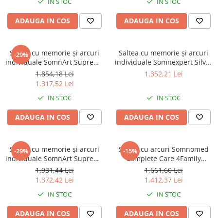
IN STOC
IN STOC
ferma
ADAUGA IN COS
ADAUGA IN COS
Saltea cu memorie și arcuri
Saltea cu memorie și arcuri
-29%
individuale SomnArt Supreme
individuale Somnexpert Silver
Pocket Multilayer 140x200,
Evolution Pocket Spring
1.854,18 Lei
1.352,21 Lei
înălțime 24 cm, husă
140x200, înălțime 24 cm, husă
1.317,52 Lei
detașabilă, fermitate medie
detașabilă, fermitate medie
IN STOC
IN STOC
ADAUGA IN COS
ADAUGA IN COS
Saltea cu memorie și arcuri
Saltea cu arcuri Somnomed
-29%
-15%
individuale SomnArt Supreme
Complete Care 4Family
Pocket Multilayer 140x190,
160x200, înălțime 26 cm,
1.931,44 Lei
1.661,60 Lei
înălțime 24 cm, husă
spumă cu memorie, husa
1.372,42 Lei
1.412,37 Lei
detașabilă, fermitate medie
tratament antifungic,
IN STOC
IN STOC
fermitate mediu-tare, sistem
aerisire 3D
ADAUGA IN COS
ADAUGA IN COS