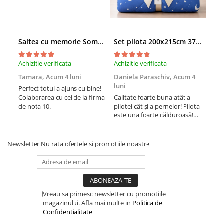
Saltea cu memorie SomnART XXL Memory Plus 160x190, înălțime 25cm, pentru persoane supraponderale, husă Aloe Vera detașabilă, rulată, fermitate mare
Set pilota 200x215cm 370g cu 2 perne 50x70,albastru- PLT36
Achizitie verificata
Achizitie verificata
Achi
Tamara,
Acum 4 luni
Daniela Paraschiv,
Acum 4
Dan
luni
lun
Perfect totul a ajuns cu bine!
Colaborarea cu cei de la firma
Calitate foarte buna atât a
Cali
de nota 10.
pilotei cât și a pernelor! Pilota
pilo
este una foarte călduroasă!
est
Recomand cu drag!
Rec
Newsletter
Nu rata ofertele si promotiile noastre
Vreau sa primesc newsletter cu promotiile
magazinului. Afla mai multe in
Politica de
Confidentialitate