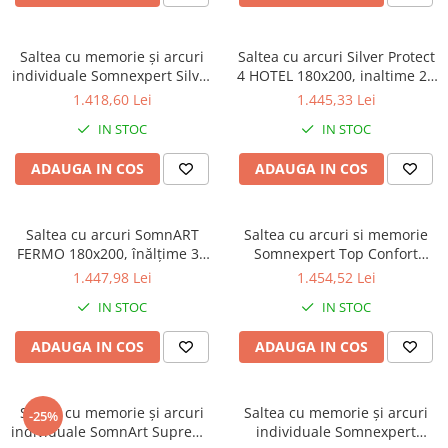
Saltea cu memorie și arcuri
Saltea cu arcuri Silver Protect
individuale Somnexpert Silver
4 HOTEL 180x200, inaltime 25
Evolution Pocket Spring
cm, ortopedica, duritate extra
1.418,60 Lei
1.445,33 Lei
160x190, înălțime 24 cm, husă
ferma
IN STOC
IN STOC
detașabilă, fermitate medie
ADAUGA IN COS
ADAUGA IN COS
Saltea cu arcuri SomnART
Saltea cu arcuri si memorie
FERMO 180x200, înălțime 30
Somnexpert Top Confort
cm, superortopedica, husă
160x200x30, fermitate mediu-
1.447,98 Lei
1.454,52 Lei
matlasată, duritate extra
tare, cu topper integrat, cu
IN STOC
IN STOC
ferma
manere
ADAUGA IN COS
ADAUGA IN COS
Saltea cu memorie și arcuri
Saltea cu memorie și arcuri
-25%
individuale SomnArt Supreme
individuale Somnexpert