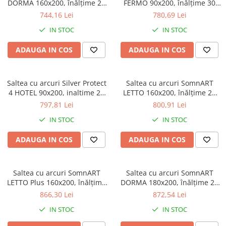
DORMA 160x200, înălțime 20
FERMO 90x200, înălțime 30
Galbena
cm, ortopedică, husă
cm, superortopedica, husă
744,16 Lei
780,69 Lei
Bleu
matlasată, duritate medie
matlasată, duritate extra
IN STOC
IN STOC
ferma
Gri
Mov
ADAUGA IN COS
ADAUGA IN COS
Rosie
Roz
Saltea cu arcuri Silver Protect
Saltea cu arcuri SomnART
Bej
4 HOTEL 90x200, inaltime 25
LETTO 160x200, înălțime 22
Verde
cm, ortopedica, duritate extra
cm, ortopedică, husă
797,81 Lei
800,91 Lei
ferma
matlasată, duritate medie-
Lila
IN STOC
IN STOC
tare
Imprimeu
ADAUGA IN COS
ADAUGA IN COS
Cu flori
Uni (1-2 culori)
Cu dungi
Saltea cu arcuri SomnART
Saltea cu arcuri SomnART
Cu inimioare
LETTO Plus 160x200, înălțime
DORMA 180x200, înălțime 20
24 cm, ortopedică, husă
cm, ortopedică, husă
Cu pisici
866,30 Lei
872,54 Lei
matlasată, duritate tare
matlasată, duritate medie
Cu Animal Print
IN STOC
IN STOC
Cu ursuleti