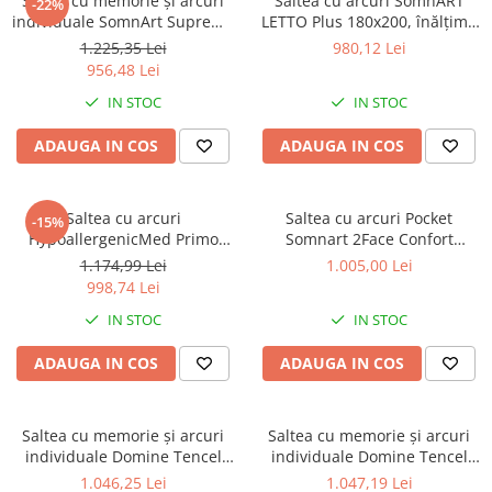
Saltea cu memorie și arcuri
Saltea cu arcuri SomnART
-22%
individuale SomnArt Supreme
LETTO Plus 180x200, înălțime
Pocket Multilayer 90x200,
24 cm, ortopedică, husă
1.225,35 Lei
980,12 Lei
înălțime 24 cm, husă
matlasată, duritate tare
956,48 Lei
detașabilă, fermitate medie
IN STOC
IN STOC
ADAUGA IN COS
ADAUGA IN COS
Saltea cu arcuri
Saltea cu arcuri Pocket
-15%
HypoallergenicMed Primo
Somnart 2Face Confort
Protect 140x200, înălțime 23
140x200, inaltime 22 cm, husa
1.174,99 Lei
1.005,00 Lei
cm, ortopedică, husă
nedetasabila, manere,
998,74 Lei
tratament antialergic,
fermitate medie
IN STOC
IN STOC
fermitate mediu-tare, sistem
aerisire 3D
ADAUGA IN COS
ADAUGA IN COS
Saltea cu memorie și arcuri
Saltea cu memorie și arcuri
individuale Domine Tencel
individuale Domine Tencel
Ultra Pocket Multilayer
Ultra Pocket Multilayer
1.046,25 Lei
1.047,19 Lei