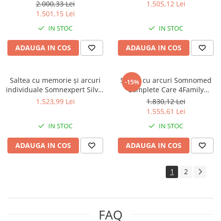
Pocket Multilayer 160x200,
AirCool HD Pocket Spring
2.000,33 Lei
1.505,12 Lei
înălțime 24 cm, husă
140x200, înălțime 24 cm, husă
1.501,15 Lei
detașabilă, fermitate medie
detașabilă, fermitate medie
IN STOC
IN STOC
ADAUGA IN COS
ADAUGA IN COS
Saltea cu memorie și arcuri
Saltea cu arcuri Somnomed
-15%
individuale Somnexpert Silver
Complete Care 4Family
Evolution Pocket Spring
180x200, înălțime 26 cm,
1.523,99 Lei
1.830,12 Lei
160x200, înălțime 24 cm, husă
spumă cu memorie, husa
1.555,61 Lei
detașabilă, fermitate medie
tratament antifungic,
IN STOC
IN STOC
fermitate mediu-tare, sistem
aerisire 3D
ADAUGA IN COS
ADAUGA IN COS
1
2
FAQ