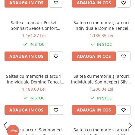
ADAUGA IN COS
ADAUGA IN COS
Saltea cu arcuri Pocket
Saltea cu memorie și arcuri
Somnart 2Face Confort
individuale Domine Tencel
180x200, inaltime 22 cm, husa
Ultra Pocket Multilayer
1.161,87 Lei
1.185,35 Lei
nedetasabila, manere,
160x190, înălțime 24 cm, husă
IN STOC
IN STOC
fermitate medie
detașabilă, fermitate medie
ADAUGA IN COS
ADAUGA IN COS
Saltea cu memorie și arcuri
Saltea cu memorie și arcuri
individuale Domine Tencel
individuale Somnexpert Silver
Ultra Pocket Multilayer
Evolution Pocket Spring
1.188,00 Lei
1.236,04 Lei
160x200, înălțime 24 cm, husă
120x200, înălțime 24 cm, husă
IN STOC
IN STOC
detașabilă, fermitate medie
detașabilă, fermitate medie
ADAUGA IN COS
ADAUGA IN COS
Saltea cu arcuri Somnomed
Saltea cu memorie și arcuri
-15%