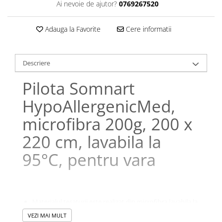
Ai nevoie de ajutor?
0769267520
Galbena
Bleu
Adauga la Favorite
Cere informatii
Gri
Mov
Rosie
Descriere
Roz
Pilota Somnart
Bej
Verde
HypoAllergenicMed,
Lila
microfibra 200g, 200 x
Imprimeu
220 cm, lavabila la
Cu flori
Uni (1-2 culori)
95°C, pentru vara
Cu dungi
Cu inimioare
Cu pisici
Materialul tesaturii este realizat din microfibra lavabila la
Cu Animal Print
95 de grade foarte moale si placuta la atingere
VEZI MAI MULT
Cu ursuleti