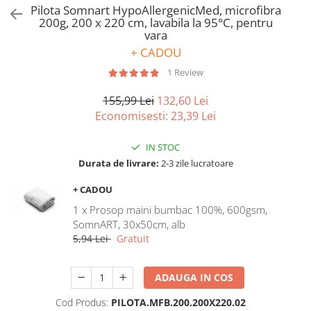
Bumbac satinat
Pilota Somnart HypoAllergenicMed, microfibra
200g, 200 x 220 cm, lavabila la 95°C, pentru
Bumbac policoton
vara
Compatibile cu saltea
+ CADOU
90x200cm
1 Review
100x200cm
120x200cm
155,99 Lei
132,60 Lei
Economisesti:
23,39
Lei
140x200cm
160x200cm
IN STOC
180x200cm
Durata de livrare:
2-3 zile lucratoare
200x200cm
200x220cm
+ CADOU
Tipul cearceafului de pat
1 x Prosop maini bumbac 100%, 600gsm,
SomnART, 30x50cm, alb
Cu elastic
5,94 Lei
Gratuit
Normal - fara elastic
Culoarea
ADAUGA IN COS
Alba
Cod Produs:
PILOTA.MFB.200.200X220.02
Neagra