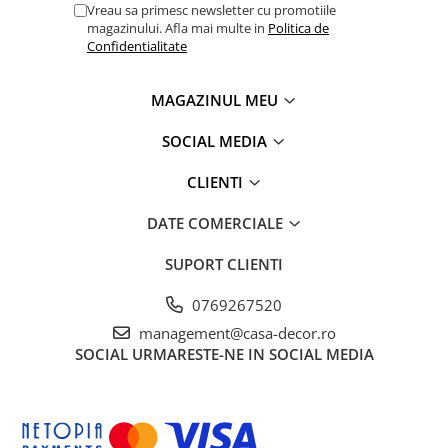
productia de textile responsabil – de la materia prima la
Vreau sa primesc newsletter cu promotiile
produsul finit pe rafturile magazinelor.
magazinului. Afla mai multe in
Politica de
Confidentialitate
MAGAZINUL MEU
SOCIAL MEDIA
CLIENTI
DATE COMERCIALE
SUPORT CLIENTI
0769267520
management@casa-decor.ro
SOCIAL
URMARESTE-NE IN SOCIAL MEDIA