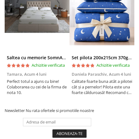
Recomandam expunerea saptamanala a produselor
Somnart la aer curat
Aspiratorul nu se foloseste pentru a curata pilotele,
exista riscul ca acestea sa se deterioreze
Nu recomandam folosirea sau depozitarea produselor
Somnart in spatii umede
Saltea cu memorie SomnART XXL Memory Plus 160x190, înălțime 25cm, pentru persoane supraponderale, husă Aloe Vera detașabilă, rulată, fermitate mare
Set pilota 200x215cm 370g cu 2 perne 50x70,albastru- PLT36
Achizitie verificata
Achizitie verificata
Tamara,
Acum 4 luni
Daniela Paraschiv,
Acum 4 luni
D
Certificare Oeko-tex Standard 100, pentru absenta
Perfect totul a ajuns cu bine!
Calitate foarte buna atât a pilotei
C
substantelor periculoase
Colaborarea cu cei de la firma de
cât și a pernelor! Pilota este una
c
nota 10.
foarte călduroasă! Recomand cu
f
drag!
d
®
Eticheta Oeko-Tex
indica utilizatorilor finali interesati
beneficiile suplimentare ale sigurantei testate pentru
imbracamintea prietenoasa cu pielea si alte materiale textile.
Newsletter
Nu rata ofertele si promotiile noastre
In acest fel, eticheta de testare ofera un instrument
important de luare a deciziilor atunci cand achizitionati
produse textile.
Increderea in textile – un sinonim international pentru