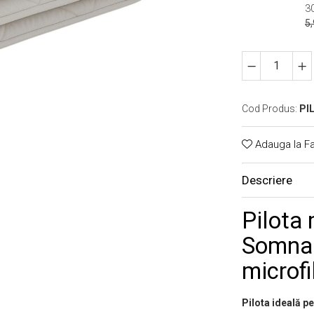
3
5,
Cod Produs:
PI
Adauga la Fa
Descriere
Pilota
Somnar
microfi
Pilota ideală p