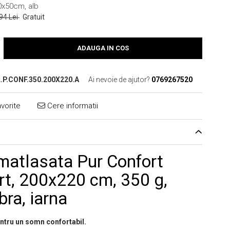
0x50cm, alb
94 Lei
Gratuit
ADAUGA IN COS
L.P.CONF.350.200X220.A
Ai nevoie de ajutor?
0769267520
vorite
Cere informatii
 matlasata Pur Confort
t, 200x220 cm, 350 g,
bra, iarna
entru un somn confortabil.