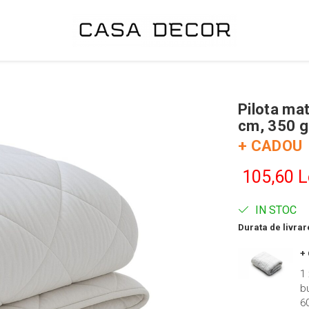
Pilota ma
cm, 350 g,
+ CADOU
105,60 L
IN STOC
Durata de livrar
+
1
b
6