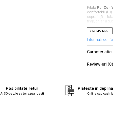
Pilota
Pur Conf
confortabil și uș
suprafață, pilot
timp, chiar și du
VEZI MAI MULT
Confort
Informatii conf
Caracteristici
✔
Matlasată pe
menține uniformi
✔
Rezistență sp
Review-uri
(0
și după utilizare
✔
Lavabilă la 4
Dimens
Posibilitate retur
Plateste in deplin
Ai 30 de zile sa te razgandesti
Online sau cash la