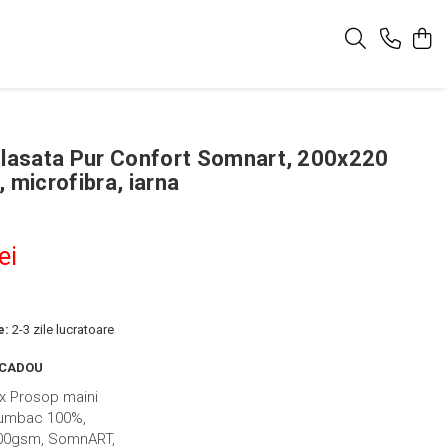
tlasata Pur Confort Somnart, 200x220
 microfibra, iarna
ei
e:
2-3 zile lucratoare
 CADOU
 x Prosop maini
umbac 100%,
00gsm, SomnART,