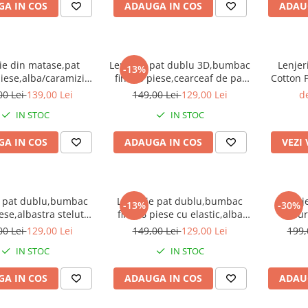
A IN COS
ADAUGA IN COS
ADAU
ie din matase,pat
Lenjerie pat dublu 3D,bumbac
Lenjer
-13%
iese,alba/caramiziu-
finet,6 piese,cearceaf de pat
Cotton 
A861
normal,alba,imprimeu cu
100% bu
00 Lei
139,00 Lei
149,00 Lei
129,00 Lei
de
ursuleti-A1024
IN STOC
IN STOC
A IN COS
ADAUGA IN COS
VEZI
e pat dublu,bumbac
Lenjerie pat dublu,bumbac
Lenj
-13%
-30%
iese,albastra stelute-
finet,6 piese cu elastic,alba
pliu
A089
macarons-A101
pi
00 Lei
129,00 Lei
149,00 Lei
129,00 Lei
199,
IN STOC
IN STOC
A IN COS
ADAUGA IN COS
ADAU