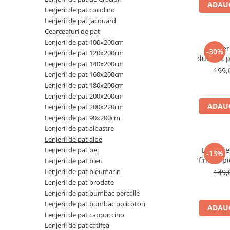
ADAUG
Galbena
Lenjerii de pat cocolino
Lenjerii de pat jacquard
Bleu
Cearceafuri de pat
Gri
Lenjerii de pat 100x200cm
Mov
Lenjer
-30%
Lenjerii de pat 120x200cm
dublu,6 p
Rosie
Lenjerii de pat 140x200cm
199,
Lenjerii de pat 160x200cm
Roz
Lenjerii de pat 180x200cm
Bej
Lenjerii de pat 200x200cm
Verde
ADAUG
Lenjerii de pat 200x220cm
Lila
Lenjerii de pat 90x200cm
Imprimeu
Lenjerii de pat albastre
Lenjerii de pat albe
Cu flori
Lenjerii de pat bej
Lenjeri
-13%
Uni (1-2 culori)
finet,6 p
Lenjerii de pat bleu
Cu dungi
Lenjerii de pat bleumarin
149,
Lenjerii de pat brodate
Cu inimioare
Lenjerii de pat bumbac percalle
Cu pisici
Lenjerii de pat bumbac policoton
ADAUG
Cu Animal Print
Lenjerii de pat cappuccino
Cu ursuleti
Lenjerii de pat catifea