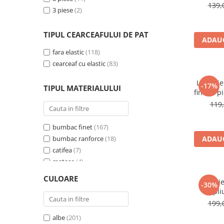
cearceaf
139,
3 piese
(2)
230cm, c
x 220cm, 
TIPUL CEARCEAFULUI DE PAT
ADAUG
fara elastic
(118)
cearceaf cu elastic
(83)
Lenjeri
-17%
TIPUL MATERIALULUI
finet,4 p
119,
bumbac finet
(167)
bumbac ranforce
(18)
ADAUG
catifea
(7)
matase
(4)
cocolino
(3)
CULOARE
Lenje
damasc satinat
(2)
-30%
pli
elast
199,
pi
albe
(201)