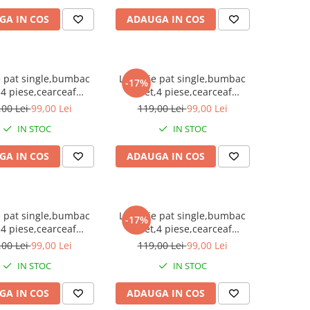
GA IN COS
ADAUGA IN COS
e pat single,bumbac
Lenjerie pat single,bumbac
-17%
,4 piese,cearceaf
finet,4 piese,cearceaf
motiv traditional cu
normal,motiv traditional cu
,00 Lei
99,00 Lei
119,00 Lei
99,00 Lei
ri colorate-A820
flori si romburi-A821
IN STOC
IN STOC
GA IN COS
ADAUGA IN COS
e pat single,bumbac
Lenjerie pat single,bumbac
-17%
,4 piese,cearceaf
finet,4 piese,cearceaf
otiv traditional rosu
normal,motiv traditional cu
,00 Lei
99,00 Lei
119,00 Lei
99,00 Lei
i verde-A826
romburi mari-A827
IN STOC
IN STOC
GA IN COS
ADAUGA IN COS