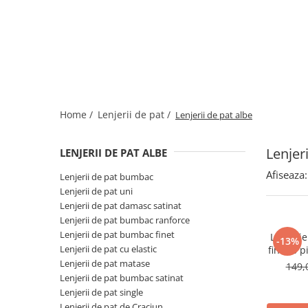
Bumbac satinat
Bumbac policoton
Compatibile cu saltea
90x200cm
100x200cm
120x200cm
Home /
Lenjerii de pat /
Lenjerii de pat albe
140x200cm
160x200cm
Lenjeri
180x200cm
LENJERII DE PAT ALBE
200x200cm
Afiseaza:
Lenjerii de pat bumbac
200x220cm
Lenjerii de pat uni
Tipul cearceafului de pat
Lenjerii de pat damasc satinat
Lenjerii de pat bumbac ranforce
Cu elastic
Lenjerii de pat bumbac finet
Lenjeri
-13%
Normal - fara elastic
Lenjerii de pat cu elastic
finet,6 p
Culoarea
tradition
Lenjerii de pat matase
149,
Lenjerii de pat bumbac satinat
Alba
Lenjerii de pat single
Neagra
Lenjerii de pat de Craciun