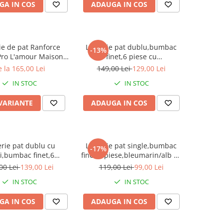
GA IN COS
ADAUGA IN COS
ie de pat Ranforce
Lenjerie pat dublu,bumbac
-13%
Pro L'amour Maison,
finet,6 piese cu
mbac, alb, imprimeu
elastic,albastra stelute-A068
 la 165,00 Lei
149,00 Lei
129,00 Lei
cu inimi
IN STOC
IN STOC
 VARIANTE
ADAUGA IN COS
erie pat dublu cu
Lenjerie pat single,bumbac
-17%
ri,bumbac finet,6
finet,4 piese,bleumarin/alb cu
ese,alba-A114
stelute rosii-A149
00 Lei
139,00 Lei
119,00 Lei
99,00 Lei
IN STOC
IN STOC
GA IN COS
ADAUGA IN COS