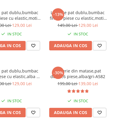
e pat dublu,bumbac
Lenjerie pat dublu,bumbac
-13%
piese cu elastic,motiv
finet,6 piese cu elastic,motiv
onal rosu verde-A422
traditional cu flori-A424
00 Lei
129,00 Lei
149,00 Lei
129,00 Lei
IN STOC
IN STOC
GA IN COS
ADAUGA IN COS
e pat dublu,bumbac
Lenjerie din matase,pat
-30%
iese cu elastic,alba cu
dublu,6 piese,alba/gri-A582
scoici-A558
00 Lei
129,00 Lei
199,00 Lei
139,00 Lei
IN STOC
IN STOC
GA IN COS
ADAUGA IN COS