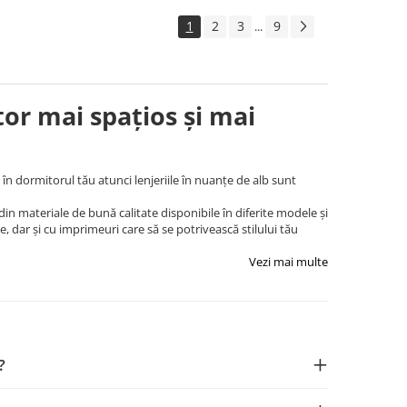
1
2
3
9
...
or mai spațios și mai
 în dormitorul tău atunci lenjeriile în nuanțe de alb sunt
 din materiale de bună calitate disponibile în diferite modele și
 dar și cu imprimeuri care să se potrivească stilului tău
Vezi mai multe
?