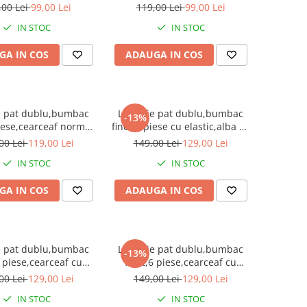
desene-A747
inimioare si iepurasi-A750
,00 Lei
99,00 Lei
119,00 Lei
99,00 Lei
IN STOC
IN STOC
GA IN COS
ADAUGA IN COS
e pat dublu,bumbac
Lenjerie pat dublu,bumbac
-13%
piese,cearceaf normal
finet,6 piese cu elastic,alba cu
cm, cearceaf pilota
verde,motiv floral-A754
00 Lei
119,00 Lei
149,00 Lei
129,00 Lei
30cm,doua fete de
IN STOC
IN STOC
 50x70xm - 77317
GA IN COS
ADAUGA IN COS
e pat dublu,bumbac
Lenjerie pat dublu,bumbac
-13%
6 piese,cearceaf cu
finet,6 piese,cearceaf cu
alba/galbena cu flori-
elastic,alba cu ursuleti mov-
00 Lei
129,00 Lei
149,00 Lei
129,00 Lei
A806
A807
IN STOC
IN STOC