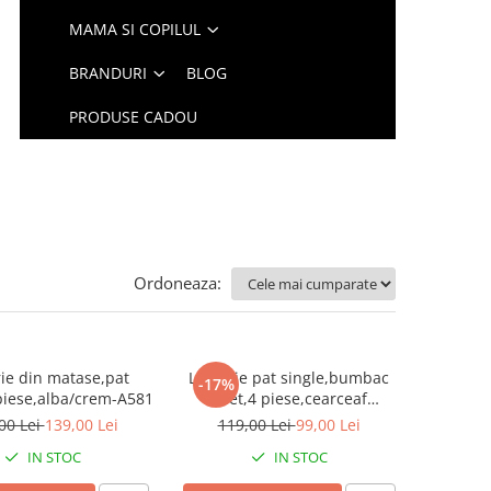
MAMA SI COPILUL
BRANDURI
BLOG
PRODUSE CADOU
Ordoneaza:
rie din matase,pat
Lenjerie pat single,bumbac
-17%
piese,alba/crem-A581
finet,4 piese,cearceaf
normal,alba cu pene albastre-
00 Lei
139,00 Lei
119,00 Lei
99,00 Lei
A817
IN STOC
IN STOC