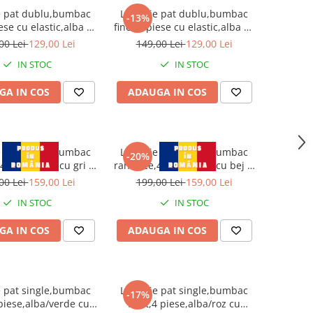
e pat dublu,bumbac
Lenjerie pat dublu,bumbac
-13%
iese cu elastic,alba cu
finet,6 piese cu elastic,alba cu
iunghiuri-A593
flori si gene-A595
00 Lei
129,00 Lei
149,00 Lei
129,00 Lei
IN STOC
IN STOC
GA IN COS
ADAUGA IN COS
e pat dublu,bumbac
Lenjerie pat dublu,bumbac
-20%
4 piese,alba cu gri si
ranforce,4 piese,alba cu bej si
oare,RNFN171-A719
flori,RNFN153-A733
00 Lei
159,00 Lei
199,00 Lei
159,00 Lei
IN STOC
IN STOC
GA IN COS
ADAUGA IN COS
e pat single,bumbac
Lenjerie pat single,bumbac
-17%
 piese,alba/verde cu
finet,4 piese,alba/roz cu