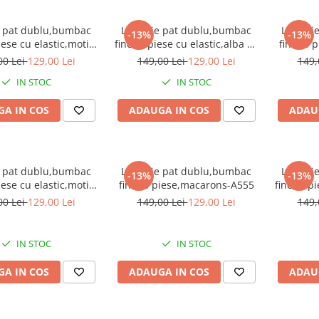
e pat dublu,bumbac
Lenjerie pat dublu,bumbac
Lenjeri
-13%
-13%
iese cu elastic,motiv
finet,6 piese cu elastic,alba cu
finet,6 
onal,trandafiri-A223
flori-A315
traditi
00 Lei
129,00 Lei
149,00 Lei
129,00 Lei
149,
IN STOC
IN STOC
A IN COS
ADAUGA IN COS
ADAU
e pat dublu,bumbac
Lenjerie pat dublu,bumbac
Lenjeri
-13%
-13%
iese cu elastic,motiv
finet,6 piese,macarons-A555
finet,6 p
l cu flori si romburi-
00 Lei
129,00 Lei
149,00 Lei
129,00 Lei
149,
A425
IN STOC
IN STOC
A IN COS
ADAUGA IN COS
ADAU