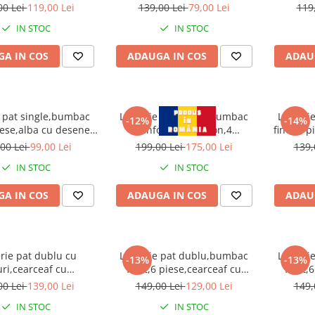
 pat clasic 160cm x
220x240cm, cearceaf pilota
00 Lei
119,00 Lei
139,00 Lei
79,00 Lei
119
earceaf pilota 150cm
200x220cm, 2 fete de perna
IN STOC
IN STOC
1 fata perna 50 x 70-
50x70, 2 fete de perna 70x70-
F1P48
M357
A IN COS
ADAUGA IN COS
ADAU
e pat single,bumbac
Lenjerie pat dublu,bumbac
Lenjeri
-12%
-14%
iese,alba cu desene-
ranforce-policoton,4
finet,4 
A753
piese,alba - 65710
230x260
00 Lei
99,00 Lei
199,00 Lei
175,00 Lei
139,
200x2
IN STOC
IN STOC
perna
A IN COS
ADAUGA IN COS
ADAU
rie pat dublu cu
Lenjerie pat dublu,bumbac
Lenjeri
-13%
-13%
uri,cearceaf cu
finet,6 piese,cearceaf cu
finet,
ic,bumbac finet,6
elastic,alba cu pene-A787
elastic,
00 Lei
139,00 Lei
149,00 Lei
129,00 Lei
149,
ese,alba-A770
IN STOC
IN STOC