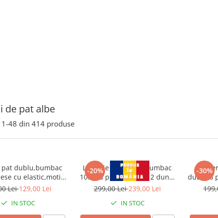
i de pat albe
1-
48
din
414
produse
e pat dublu,bumbac
Lenjerie pat dublu,bumbac
Lenje
-20%
-30%
iese cu elastic,motiv
100%,8 piese,alba cu 2 dungi
dublu,6 
al rosu albastru-A423
brodate verzi-67584
00 Lei
129,00 Lei
299,00 Lei
239,00 Lei
199,
IN STOC
IN STOC