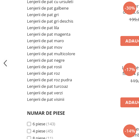
Lenjerii de pat cu ursuleti
Lenjer
-30%
Lenjerii de pat galbene
dublu,6
Lenjerii de pat gri
199,
Lenjerii de pat gri deschis
Lenjerii de pat lila
Lenjerii de pat magenta
Lenjerii de pat maro
ADAUG
Lenjerii de pat mov
Lenjerii de pat multicolore
Lenjerii de pat negre
Lenjerii de pat rosii
Lenjeri
-17%
Lenjerii de pat roz
finet,4 
Lenjerii de pat roz pudra
119,
Lenjerii de pat turcoaz
Lenjerii de pat verzi
Lenjerii de pat visinii
ADAUG
NUMAR DE PIESE
6 piese
(143)
Lenje
-14%
4 piese
(45)
bumba
8 piese
(11)