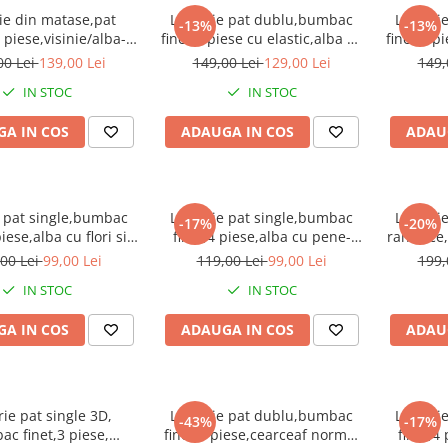
ie din matase,pat
Lenjerie pat dublu,bumbac
Lenjeri
-13%
-13%
 piese,visinie/alba-
finet,6 piese cu elastic,alba cu
finet,6 p
A586
pene-A592
tr
00 Lei
139,00 Lei
149,00 Lei
129,00 Lei
149,
IN STOC
IN STOC
A IN COS
ADAUGA IN COS
ADAU
e pat single,bumbac
Lenjerie pat single,bumbac
Lenjeri
-17%
-20%
piese,alba cu flori si
finet,4 piese,alba cu pene-
ranforce,
delfini-A597
A598
inimi
00 Lei
99,00 Lei
119,00 Lei
99,00 Lei
199,
IN STOC
IN STOC
A IN COS
ADAUGA IN COS
ADAU
rie pat single 3D,
Lenjerie pat dublu,bumbac
Lenjeri
-43%
-17%
c finet,3 piese,
finet,6 piese,cearceaf normal
finet,4