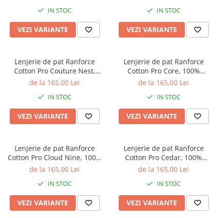
botanic cu frunze
imprimeu abstract multicolor
IN STOC
IN STOC
VEZI VARIANTE
VEZI VARIANTE
Lenjerie de pat Ranforce
Lenjerie de pat Ranforce
Cotton Pro Couture Nest,
Cotton Pro Core, 100%
100% bumbac, roz pudrat,
bumbac, bej, imprimeu
de la 165,00 Lei
de la 165,00 Lei
model uni texturat
botanic discret
IN STOC
IN STOC
VEZI VARIANTE
VEZI VARIANTE
Lenjerie de pat Ranforce
Lenjerie de pat Ranforce
Cotton Pro Cloud Nine, 100%
Cotton Pro Cedar, 100%
bumbac, verde inchis,
bumbac, bej, imprimeu cu
de la 165,00 Lei
de la 165,00 Lei
imprimeu floral decorativ
carouri
IN STOC
IN STOC
VEZI VARIANTE
VEZI VARIANTE