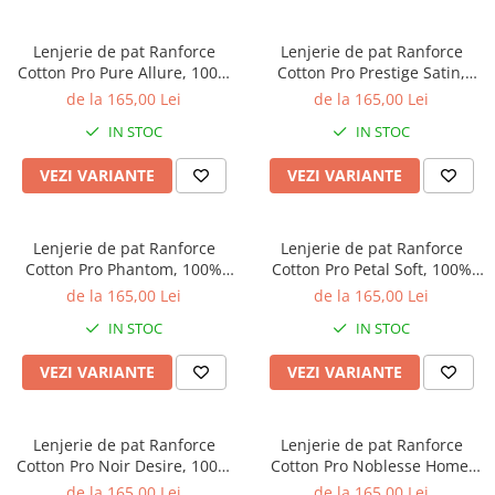
Lenjerie de pat Ranforce
Lenjerie de pat Ranforce
Cotton Pro Pure Allure, 100%
Cotton Pro Prestige Satin,
bumbac, bej, imprimeu floral
100% bumbac, alb, imprimeu
de la 165,00 Lei
de la 165,00 Lei
discret
floral mov
IN STOC
IN STOC
VEZI VARIANTE
VEZI VARIANTE
Lenjerie de pat Ranforce
Lenjerie de pat Ranforce
Cotton Pro Phantom, 100%
Cotton Pro Petal Soft, 100%
bumbac, galben mustar,
bumbac, alb, imprimeu floral
de la 165,00 Lei
de la 165,00 Lei
imprimeu geometric
delicat
IN STOC
IN STOC
VEZI VARIANTE
VEZI VARIANTE
Lenjerie de pat Ranforce
Lenjerie de pat Ranforce
Cotton Pro Noir Desire, 100%
Cotton Pro Noblesse Home,
bumbac, alb, imprimeu floral
100% bumbac, alb, imprimeu
de la 165,00 Lei
de la 165,00 Lei