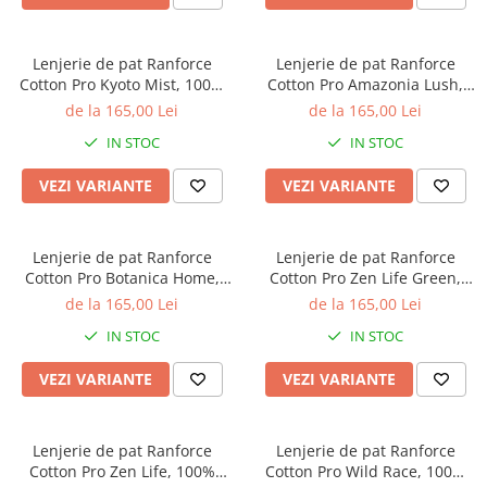
Bumbac satinat
Bumbac policoton
Lenjerie de pat Ranforce
Lenjerie de pat Ranforce
Compatibile cu saltea
Cotton Pro Kyoto Mist, 100%
Cotton Pro Amazonia Lush,
90x200cm
bumbac, maro, imprimeu
100% bumbac, bej, imprimeu
de la 165,00 Lei
de la 165,00 Lei
animal print
floral
100x200cm
IN STOC
IN STOC
120x200cm
140x200cm
VEZI VARIANTE
VEZI VARIANTE
160x200cm
180x200cm
Lenjerie de pat Ranforce
Lenjerie de pat Ranforce
200x200cm
Cotton Pro Botanica Home,
Cotton Pro Zen Life Green,
200x220cm
100% bumbac, turcoaz inchis,
100% bumbac, verde mint,
de la 165,00 Lei
de la 165,00 Lei
imprimeu botanic
imprimeu cu dungi
Tipul cearceafului de pat
IN STOC
IN STOC
Cu elastic
VEZI VARIANTE
VEZI VARIANTE
Normal - fara elastic
Culoarea
Alba
Lenjerie de pat Ranforce
Lenjerie de pat Ranforce
Cotton Pro Zen Life, 100%
Cotton Pro Wild Race, 100%
Neagra