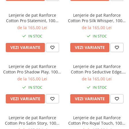
Brodate
Cu Motiv Traditional
Lenjerie de pat Ranforce
Lenjerie de pat Ranforce
Cotton Pro Statemint, 100%
Cotton Pro Silk Whisper, 100%
bumbac, alb, imprimeu floral
bumbac, alb, imprimeu cu
de la 165,00 Lei
de la 165,00 Lei
botanic
pisici
IN STOC
IN STOC
VEZI VARIANTE
VEZI VARIANTE
Lenjerie de pat Ranforce
Lenjerie de pat Ranforce
Cotton Pro Shadow Play, 100%
Cotton Pro Seductive Edge,
bumbac, bej, imprimeu
100% bumbac, bej, imprimeu
de la 165,00 Lei
de la 165,00 Lei
geometric discret
floral discret
IN STOC
IN STOC
VEZI VARIANTE
VEZI VARIANTE
Lenjerie de pat Ranforce
Lenjerie de pat Ranforce
Cotton Pro Satin Story, 100%
Cotton Pro Royal Touch, 100%
bumbac, gri deschis,
bumbac, alb, imprimeu floral