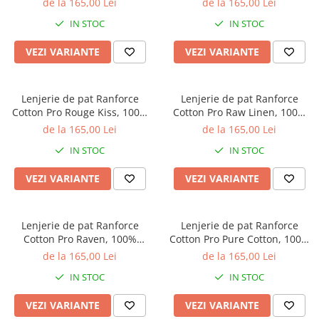
de la 165,00 Lei
de la 165,00 Lei
imprimeu cu frunze
botanic
IN STOC
IN STOC
VEZI VARIANTE
VEZI VARIANTE
Lenjerie de pat Ranforce
Lenjerie de pat Ranforce
Cotton Pro Rouge Kiss, 100%
Cotton Pro Raw Linen, 100%
bumbac, alb, imprimeu
bumbac, bej, imprimeu
de la 165,00 Lei
de la 165,00 Lei
abstract albastru
geometric discret
IN STOC
IN STOC
VEZI VARIANTE
VEZI VARIANTE
Lenjerie de pat Ranforce
Lenjerie de pat Ranforce
Cotton Pro Raven, 100%
Cotton Pro Pure Cotton, 100%
bumbac, verde salvie,
bumbac, rosu inchis,
de la 165,00 Lei
de la 165,00 Lei
imprimeu floral botanic
imprimeu floral
IN STOC
IN STOC
VEZI VARIANTE
VEZI VARIANTE