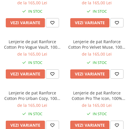
bumbac, galben, imprimeu cu
bumbac, maro, imprimeu
de la 165,00 Lei
de la 165,00 Lei
Galbena
dungi
animal print
IN STOC
IN STOC
Bleu
Gri
VEZI VARIANTE
VEZI VARIANTE
Mov
Rosie
Lenjerie de pat Ranforce
Lenjerie de pat Ranforce
Roz
Cotton Pro Vogue Vault, 100%
Cotton Pro Velvet Muse, 100%
Bej
bumbac, gri deschis,
bumbac, verde inchis,
de la 165,00 Lei
de la 165,00 Lei
Verde
imprimeu floral
imprimeu tropical
IN STOC
IN STOC
Lila
Imprimeu
VEZI VARIANTE
VEZI VARIANTE
Cu flori
Uni (1-2 culori)
Lenjerie de pat Ranforce
Lenjerie de pat Ranforce
Cu dungi
Cotton Pro Urban Cozy, 100%
Cotton Pro The Icon, 100%
Cu inimioare
bumbac, bej, imprimeu
bumbac, alb, imprimeu
de la 165,00 Lei
de la 165,00 Lei
geometric discret
abstract rosu
Cu pisici
IN STOC
IN STOC
Cu Animal Print
VEZI VARIANTE
VEZI VARIANTE
Cu ursuleti