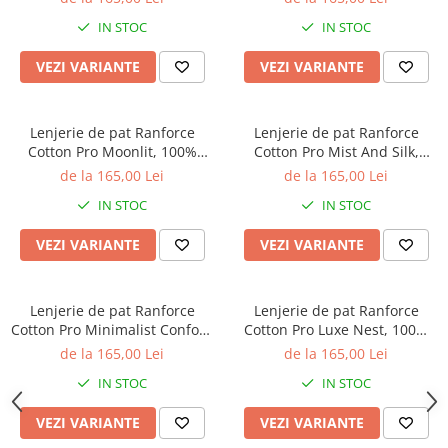
albastru
floral roz
IN STOC
IN STOC
VEZI VARIANTE
VEZI VARIANTE
Lenjerie de pat Ranforce
Lenjerie de pat Ranforce
Cotton Pro Moonlit, 100%
Cotton Pro Mist And Silk,
bumbac, gri deschis, model
100% bumbac, bej, imprimeu
de la 165,00 Lei
de la 165,00 Lei
striat discret
floral discret
IN STOC
IN STOC
VEZI VARIANTE
VEZI VARIANTE
Lenjerie de pat Ranforce
Lenjerie de pat Ranforce
Cotton Pro Minimalist Confort,
Cotton Pro Luxe Nest, 100%
100% bumbac, bej deschis,
bumbac, alb, imprimeu floral
de la 165,00 Lei
de la 165,00 Lei
imprimeu botanic discret
lila
IN STOC
IN STOC
VEZI VARIANTE
VEZI VARIANTE