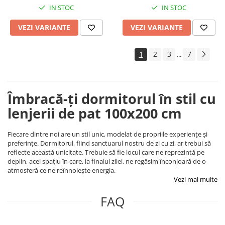
IN STOC
IN STOC
VEZI VARIANTE
VEZI VARIANTE
1
2
3
7
...
Îmbracă-ți dormitorul în stil cu
lenjerii de pat 100x200 cm
Fiecare dintre noi are un stil unic, modelat de propriile experiențe și
preferințe. Dormitorul, fiind sanctuarul nostru de zi cu zi, ar trebui să
reflecte această unicitate. Trebuie să fie locul care ne reprezintă pe
deplin, acel spațiu în care, la finalul zilei, ne regăsim înconjoară de o
atmosferă ce ne reînnoiește energia.
Vezi mai multe
FAQ