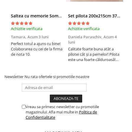
Saltea cu memorie SomnART XXL Memory Plus 160x190, înălțime 25cm, pentru persoane supraponderale, husă Aloe Vera detașabilă, rulată, fermitate mare
Set pilota 200x215cm 370g cu 2 perne 50x70,albastru- PLT36
Achizitie verificata
Achizitie verificata
Achi
Tamara,
Acum 3 luni
Daniela Paraschiv,
Acum 4
Dan
luni
lun
Perfect totul a ajuns cu bine!
Colaborarea cu cei de la firma
Calitate foarte buna atât a
Cali
de nota 10.
pilotei cât și a pernelor! Pilota
pilo
este una foarte călduroasă!
est
Recomand cu drag!
Rec
Newsletter
Nu rata ofertele si promotiile noastre
Vreau sa primesc newsletter cu promotiile
magazinului. Afla mai multe in
Politica de
Confidentialitate