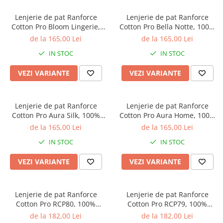
Lenjerie de pat Ranforce
Lenjerie de pat Ranforce
Cotton Pro Bloom Lingerie,
Cotton Pro Bella Notte, 100%
100% bumbac, alb, imprimeu
bumbac, roz, imprimeu floral
de la 165,00 Lei
de la 165,00 Lei
botanic cu frunze
romantic
IN STOC
IN STOC
VEZI VARIANTE
VEZI VARIANTE
Lenjerie de pat Ranforce
Lenjerie de pat Ranforce
Cotton Pro Aura Silk, 100%
Cotton Pro Aura Home, 100%
bumbac, bej, imprimeu
bumbac, gri deschis,
de la 165,00 Lei
de la 165,00 Lei
botanic cu frunze
imprimeu geometric abstract
IN STOC
IN STOC
VEZI VARIANTE
VEZI VARIANTE
Lenjerie de pat Ranforce
Lenjerie de pat Ranforce
Cotton Pro RCP80, 100%
Cotton Pro RCP79, 100%
bumbac, crem, imprimeu cu
bumbac, roz pudra, imprimeu
de la 182,00 Lei
de la 182,00 Lei
pisici
cu ursuleti