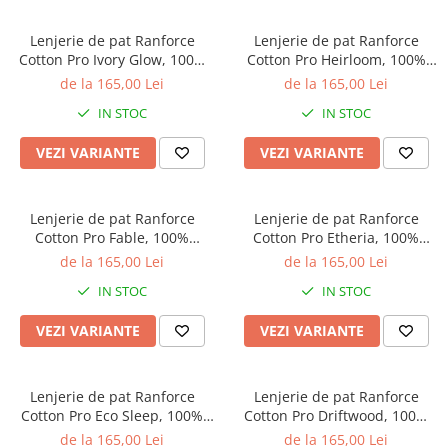
Lenjerie de pat Ranforce
Lenjerie de pat Ranforce
Cotton Pro Ivory Glow, 100%
Cotton Pro Heirloom, 100%
bumbac, alb ivory, imprimeu
bumbac, alb, imprimeu
de la 165,00 Lei
de la 165,00 Lei
floral lila
botanic cu frunze
IN STOC
IN STOC
VEZI VARIANTE
VEZI VARIANTE
Lenjerie de pat Ranforce
Lenjerie de pat Ranforce
Cotton Pro Fable, 100%
Cotton Pro Etheria, 100%
bumbac, bej, imprimeu floral
bumbac, alb, imprimeu floral
de la 165,00 Lei
de la 165,00 Lei
discret
mov
IN STOC
IN STOC
VEZI VARIANTE
VEZI VARIANTE
Lenjerie de pat Ranforce
Lenjerie de pat Ranforce
Cotton Pro Eco Sleep, 100%
Cotton Pro Driftwood, 100%
bumbac, alb, imprimeu
bumbac, albastru inchis,
de la 165,00 Lei
de la 165,00 Lei