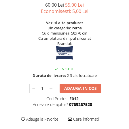
Bumbac satinat
60,00 Lei
55,00 Lei
Bumbac policoton
Economisesti:
5,00
Lei
Compatibile cu saltea
Vezi si alte produse:
90x200cm
Din categoria:
Perne
Cu dimensiunea:
50x70 cm
100x200cm
Cu umplutura din:
p
uf siliconat
120x200cm
Brandul:
140x200cm
160x200cm
180x200cm
IN STOC
200x200cm
Durata de livrare:
2-3 zile lucratoare
200x220cm
Tipul cearceafului de pat
ADAUGA IN COS
Cu elastic
Cod Produs:
E012
Normal - fara elastic
Ai nevoie de ajutor?
0769267520
Culoarea
Alba
Adauga la Favorite
Cere informatii
Neagra