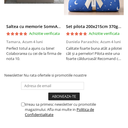
Saltea cu memorie SomnART XXL Memory Plus 160x190, înălțime 25cm, pentru persoane supraponderale, husă Aloe Vera detașabilă, rulată, fermitate mare
Set pilota 200x215cm 370g cu 2 perne 50x70,albastru- PLT36
Achizitie verificata
Achizitie verificata
Tamara,
Acum 4 luni
Daniela Paraschiv,
Acum 4 luni
D
Perfect totul a ajuns cu bine!
Calitate foarte buna atât a pilotei
C
Colaborarea cu cei de la firma de
cât și a pernelor! Pilota este una
c
nota 10.
foarte călduroasă! Recomand cu
f
drag!
d
Newsletter
Nu rata ofertele si promotiile noastre
Vreau sa primesc newsletter cu promotiile
magazinului. Afla mai multe in
Politica de
Confidentialitate