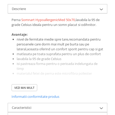
Galbena
Descriere
Bleu
Gri
Perna
Somnart HypoallergenicMed 50x70
,lavabila la 95 de
Mov
grade Celsius ideala pentru un somn placut si odihnitor.
Rosie
Avantaje:
Roz
nivel de fermitate medie spre tare,recomandata pentru
Bej
persoanele care dorm mai mult pe burta sau pe
lateral,aceasta oferind un confort sporit pentru cap si gat
Verde
matlasata pe toata suprafata pentru un plus de confort
Lila
lavabila la 95 de grade Celsius
isi pastreaza forma pentru o perioada indelungata de
Imprimeu
timp
Cu flori
materialul fetei de perna este microfibra poliester
Uni (1-2 culori)
Compozitie:
Cu dungi
VEZI MAI MULT
material umplutura:fibra poliester hipoalergenica tip
Cu inimioare
bilute
Informatii conformitate produs
material fata de perna:microfibra poliester-umplutura
Cu pisici
este preaglomerata in bilute individuale (fibra buclata
Cu Animal Print
Caracteristici
sau ciorchine) de dimensiunea unei perle,rezultand o
Cu ursuleti
capacitate antiaglomeranta foarte buna,ceea ce