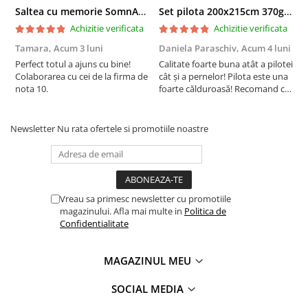
Saltea cu memorie SomnART XXL Memory Plus 160x190, înălțime 25cm, pentru persoane supraponderale, husă Aloe Vera detașabilă, rulată, fermitate mare
Set pilota 200x215cm 370g cu 2 perne 50x70,albastru- PLT36
Achizitie verificata
Achizitie verificata
Tamara,
Acum 3 luni
Daniela Paraschiv,
Acum 4 luni
D
Perfect totul a ajuns cu bine!
Calitate foarte buna atât a pilotei
C
Colaborarea cu cei de la firma de
cât și a pernelor! Pilota este una
c
nota 10.
foarte călduroasă! Recomand cu
f
drag!
d
Newsletter
Nu rata ofertele si promotiile noastre
Vreau sa primesc newsletter cu promotiile
magazinului. Afla mai multe in
Politica de
Confidentialitate
MAGAZINUL MEU
SOCIAL MEDIA