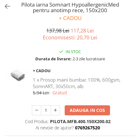
Bumbac satinat
Pilota iarna Somnart HypoallergenicMed
pentru anotimp rece, 150x200
Bumbac policoton
+ CADOU
Compatibile cu saltea
90x200cm
137,98 Lei
117,28 Lei
100x200cm
Economisesti:
20,70
Lei
120x200cm
IN STOC
140x200cm
Durata de livrare:
2-3 zile lucratoare
160x200cm
180x200cm
+ CADOU
200x200cm
1 x Prosop maini bumbac 100%, 600gsm,
200x220cm
SomnART, 30x50cm, alb
5,94 Lei
Gratuit
Tipul cearceafului de pat
Cu elastic
ADAUGA IN COS
Normal - fara elastic
Culoarea
Cod Produs:
PILOTA.MFB.400.150X200.02
Ai nevoie de ajutor?
0769267520
Alba
Neagra