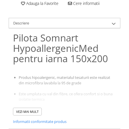
Adauga la Favorite
Cere informatii
Galbena
Bleu
Gri
Descriere
Mov
Pilota Somnart
Rosie
Roz
HypoallergenicMed
Bej
pentru iarna 150x200
Verde
Lila
Imprimeu
Produs hipoalergenic, materialul tesaturii este realizat
Cu flori
din microfibra lavabila la 95 de grade
Uni (1-2 culori)
Este umpluta cu val din fibre, ce ofera confort si o buna
Cu dungi
izolatie termica
Cu inimioare
Se comporta foarte bine dupa spalare, avand contractii
Cu pisici
VEZI MAI MULT
foarte reduse si isi mentine forma si calitatile initiale
Cu Animal Print
Informatii conformitate produs
Cu ursuleti
Asigura incalzire uniforma a corpului, fara puncte reci