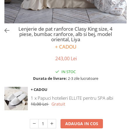
Bumbac satinat
Bumbac policoton
Compatibile cu saltea
90x200cm
Lenjerie de pat ranforce Clasy King size, 4
piese, bumbac ranforce, alb si bej, model
100x200cm
oriental, Liya
120x200cm
+ CADOU
140x200cm
160x200cm
243,00 Lei
180x200cm
IN STOC
200x200cm
Durata de livrare:
2-3 zile lucratoare
200x220cm
Tipul cearceafului de pat
+ CADOU
Cu elastic
1 x Papuci hotelieri ELLITE pentru SPA albi
Normal - fara elastic
10,00 Lei
Gratuit
Culoarea
Alba
ADAUGA IN COS
Neagra