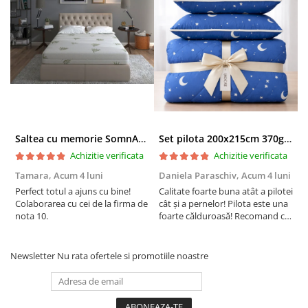
Saltea cu memorie SomnART XXL Memory Plus 160x190, înălțime 25cm, pentru persoane supraponderale, husă Aloe Vera detașabilă, rulată, fermitate mare
Set pilota 200x215cm 370g cu 2 perne 50x70,albastru- PLT36
Achizitie verificata
Achizitie verificata
Tamara,
Acum 4 luni
Daniela Paraschiv,
Acum 4 luni
D
Perfect totul a ajuns cu bine!
Calitate foarte buna atât a pilotei
C
Colaborarea cu cei de la firma de
cât și a pernelor! Pilota este una
c
nota 10.
foarte călduroasă! Recomand cu
f
drag!
d
Newsletter
Nu rata ofertele si promotiile noastre