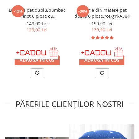
Lenjerie pat dublu,bumbac
Lenjerie din matase,pat
-13%
-30%
finet,6 piese cu
dublu,6 piese,roz/gri-A584
elastic,motiv traditional
149,00 Lei
199,00 Lei
rosu albastru-A423
129,00 Lei
139,00 Lei
IN STOC
IN STOC
ADAUGA IN COS
ADAUGA IN COS
PĂRERILE CLIENȚILOR NOȘTRI