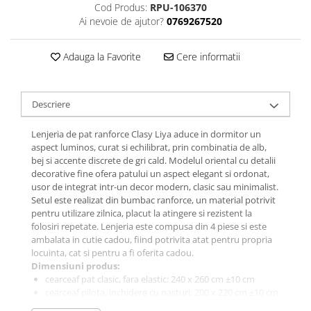
Cod Produs:
RPU-106370
Galbena
Ai nevoie de ajutor?
0769267520
Bleu
Gri
Adauga la Favorite
Cere informatii
Mov
Rosie
Roz
Descriere
Bej
Lenjeria de pat ranforce Clasy Liya aduce in dormitor un
Verde
aspect luminos, curat si echilibrat, prin combinatia de alb,
Lila
bej si accente discrete de gri cald. Modelul oriental cu detalii
Imprimeu
decorative fine ofera patului un aspect elegant si ordonat,
usor de integrat intr-un decor modern, clasic sau minimalist.
Cu flori
Setul este realizat din bumbac ranforce, un material potrivit
Uni (1-2 culori)
pentru utilizare zilnica, placut la atingere si rezistent la
folosiri repetate. Lenjeria este compusa din 4 piese si este
Cu dungi
ambalata in cutie cadou, fiind potrivita atat pentru propria
Cu inimioare
locuinta, cat si pentru a fi oferita cadou.
Dimensiuni produs:
Cu pisici
cearceaf pat clasic, fara elastic: 240 x 260 cm ±10 cm
Cu Animal Print
cearceaf pilota, inchidere cu nasturi: 200 x 220 cm ±10 cm
Cu ursuleti
doua fete de perna, inchidere tip flep: 55 x 70 cm ±2 cm