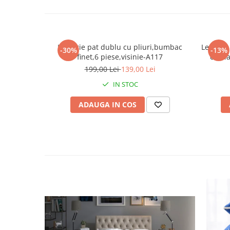
Lenjerie pat dublu cu pliuri,bumbac
Lenjerie
-30%
-13%
finet,6 piese,visinie-A117
cu ela
199,00 Lei
139,00 Lei
IN STOC
ADAUGA IN COS