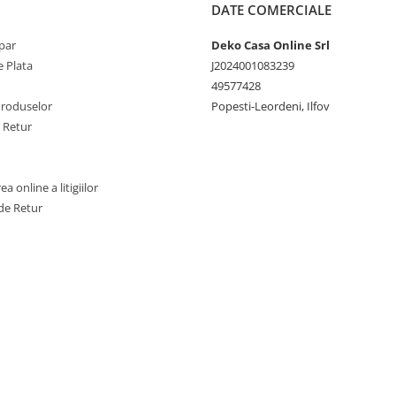
DATE COMERCIALE
par
Deko Casa Online Srl
 Plata
J2024001083239
49577428
Produselor
Popesti-Leordeni, Ilfov
e Retur
a online a litigiilor
de Retur