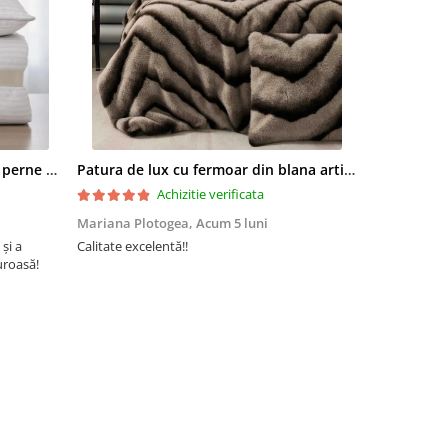
Set pilota 200x215cm 370g cu 2 perne 50x70,alb- PLT37
Patura de lux cu fermoar din blana artificala de nurca 200x230cm+2 fete de perna 50x50cm,maro cu negru-F054
Achizitie verificata
Mariana Plotogea,
Acum 5 luni
Loredana,
A
 și a
Calitate excelentă!!
Super încânta
uroasă!
recomand din 
buun și niște