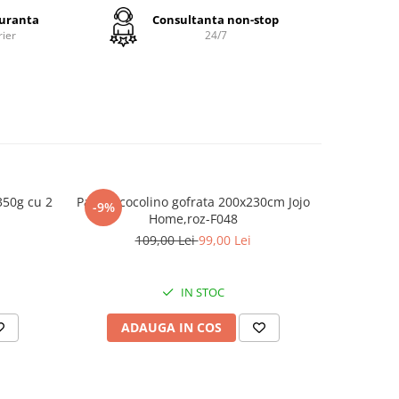
guranta
Consultanta non-stop
n finet:
rier
24/7
celași
p;
nui
350g cu 2
Patura cocolino gofrata 200x230cm Jojo
-9%
, nu se
Home,roz-F048
109,00 Lei
99,00 Lei
mat
IN STOC
 a
ci;
ADAUGA IN COS
fie
re
tru a