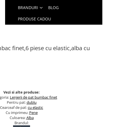
BRANDURI
BLOG
PRODUSE CADOU
ac finet,6 piese cu elastic,alba cu
Vezi si alte produse:
goria:
Lenjerii de pat bumbac finet
Pentru pat:
dublu
Cearceaf de pat:
cu elastic
Cu imprimeu:
P
ene
Culoarea:
Alba
Brandul: