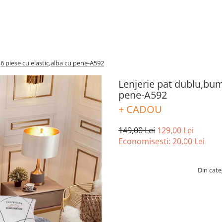
6 piese cu elastic,alba cu pene-A592
Lenjerie pat dublu,bumb
pene-A592
+ CADOU
149,00 Lei
129,00 Lei
Economisesti:
20,00
Lei
Din cate