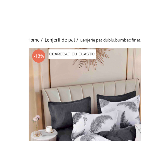
Bumbac satinat
Bumbac policoton
Compatibile cu saltea
90x200cm
100x200cm
Home /
Lenjerii de pat /
Lenjerie pat dublu,bumbac finet,
120x200cm
140x200cm
-13%
160x200cm
180x200cm
200x200cm
200x220cm
Tipul cearceafului de pat
Cu elastic
Normal - fara elastic
Culoarea
Alba
Neagra