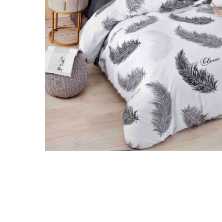
Galbena
Bleu
Gri
Mov
Rosie
Roz
Bej
Verde
Lila
Imprimeu
Cu flori
Uni (1-2 culori)
Cu dungi
Cu inimioare
Cu pisici
Cu Animal Print
Cu ursuleti