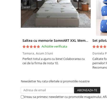
Saltea cu memorie SomnART XXL Memory Plus 160x190, înălțime 25cm, pentru persoane supraponderale, husă Aloe Vera detașabilă, rulată, fermitate mare
Achizitie verificata
Tamara,
Acum 3 luni
Daniela P
Perfect totul a ajuns cu bine! Colaborarea cu
Calitate fo
cei de la firma de nota 10.
pernelor! 
Recomand 
Newsletter
Nu rata ofertele si promotiile noastre
Vreau sa primesc newsletter cu promotiile magazinului. Af