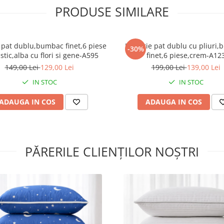
îndepărta surplusul de vopsea
PRODUSE SIMILARE
procesul de imprimare.
*Pozele sunt cu caracter infor
astfel pot exista mici diferenț
 pat dublu,bumbac finet,6 piese
Lenjerie pat dublu cu pliuri
-30%
nuanță între fotografia de pr
stic,alba cu flori si gene-A595
finet,6 piese,crem-A12
și produs datorită prelucrării
149,00 Lei
129,00 Lei
199,00 Lei
139,00 Lei
fotografiei.*
IN STOC
IN STOC
ADAUGA IN COS
ADAUGA IN COS
PĂRERILE CLIENȚILOR NOȘTRI