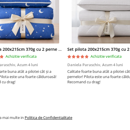
Set pilota 200x215cm 370g cu 2 perne 50x70,albastru- PLT36
Achizitie verificata
Achizitie verificata
araschiv,
Acum 4 luni
Daniela Paraschiv,
Acum 4 luni
arte buna atât a pilotei cât și a
Calitate foarte buna atât a pilotei cât
Pilota este una foarte călduroasă!
pernelor! Pilota este una foarte căld
cu drag!
Recomand cu drag!
la mai multe in
Politica de Confidentialitate