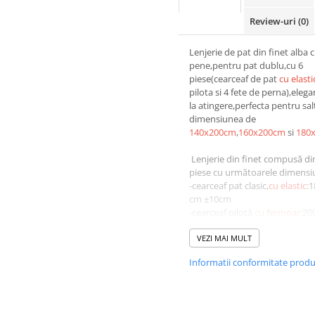
Review-uri
(0)
Lenjerie de pat din finet alba 
pene,pentru pat dublu,cu 6
piese(cearceaf de pat
cu elasti
pilota si 4 fete de perna),elega
la atingere,perfecta pentru sal
dimensiunea de
140x200cm
,
160x200cm
si
180
Lenjerie din finet compusă di
piese cu următoarele dimensiu
-cearceaf pat clasic,
cu elastic
:
cm ±10cm
-cearceaf pilotă
cu fermoar
:20
cm ±10cm
-doua fete de pernă:55*80
VEZI MAI MULT
cm ±5cm
cu inchidere flep
(par
Informatii conformitate prod
peste parte)
-doua fete de pernă:70*70
cm ±5cm
cu inchidere flep
(par
peste parte)