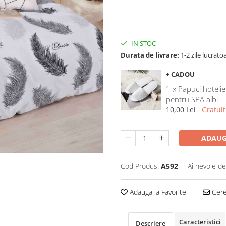
IN STOC
Durata de livrare:
1-2 zile lucrato
+ CADOU
1 x Papuci hotelie
pentru SPA albi
10,00 Lei
Gratuit
ADAUG
Cod Produs:
A592
Ai nevoie de
Adauga la Favorite
Cere 
Caracteristici
Descriere