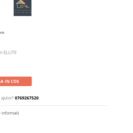
are
ri ELLITE
A IN COS
 ajutor?
0769267520
informatii