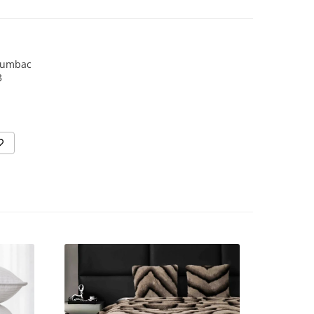
 din
mativ,
e de
,bumbac
ezentare
3