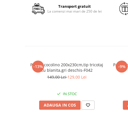
Transport gratuit
La comenzi mai mari de 250 de lei
Patura cocolino 200x230cm,tip tricotaj
Patura 
-13%
-9%
cu blanita,gri deschis-F042
149,00 Lei
129,00 Lei
IN STOC
ADAUGA IN COS