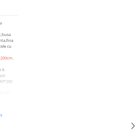
cu
c
,husa
nta,fina
tele cu
x200cm
.
n 6
ni:
180*200
0*230
te
us
te