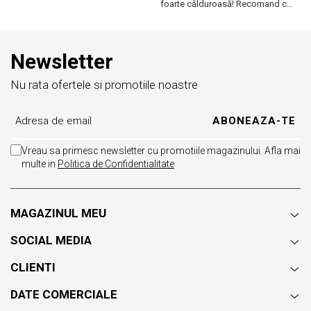
foarte călduroasă! Recomand cu
f
drag!
dr
Newsletter
Nu rata ofertele si promotiile noastre
Vreau sa primesc newsletter cu promotiile magazinului. Afla mai
multe in
Politica de Confidentialitate
MAGAZINUL MEU
SOCIAL MEDIA
CLIENTI
DATE COMERCIALE