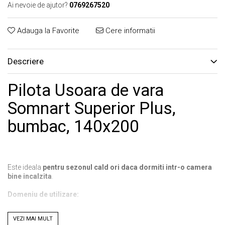
Ai nevoie de ajutor?
0769267520
Adauga la Favorite
Cere informatii
Descriere
Pilota Usoara de vara
Somnart Superior Plus,
bumbac, 140x200
Este ideala
pentru sezonul cald ori daca dormiti intr-o camera
bine incalzita
.
Domeniu de utilizare:
VEZI MAI MULT
uz profesional:
pentru hotel, pensiune