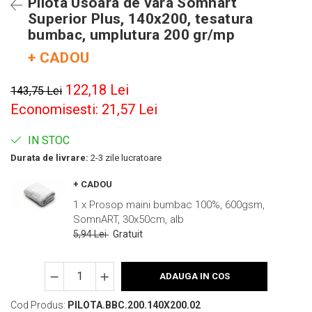
Pilota Usoara de vara Somnart
Superior Plus, 140x200, tesatura
bumbac, umplutura 200 gr/mp
+ CADOU
122,18 Lei
143,75 Lei
Economisesti:
21,57
Lei
IN STOC
Durata de livrare:
2-3 zile lucratoare
+ CADOU
1 x Prosop maini bumbac 100%, 600gsm,
SomnART, 30x50cm, alb
5,94 Lei
Gratuit
ADAUGA IN COS
Cod Produs:
PILOTA.BBC.200.140X200.02