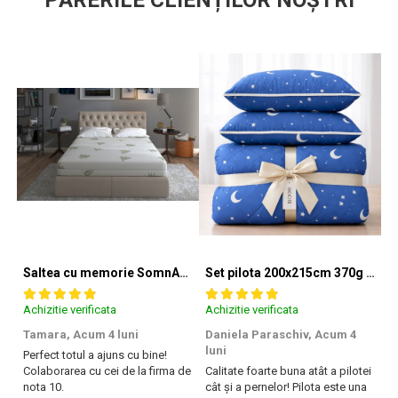
Saltea cu memorie SomnART XXL Memory Plus 160x190, înălțime 25cm, pentru persoane supraponderale, husă Aloe Vera detașabilă, rulată, fermitate mare
Set pilota 200x215cm 370g cu 2 perne 50x70,albastru- PLT36
Achizitie verificata
Achizitie verificata
Ac
Tamara,
Acum 4 luni
Daniela Paraschiv,
Acum 4
D
luni
lu
Perfect totul a ajuns cu bine!
Colaborarea cu cei de la firma de
Calitate foarte buna atât a pilotei
Ca
nota 10.
cât și a pernelor! Pilota este una
câ