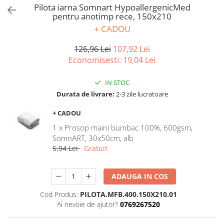
Bumbac satinat
Pilota iarna Somnart HypoallergenicMed
pentru anotimp rece, 150x210
Bumbac policoton
+ CADOU
Compatibile cu saltea
90x200cm
126,96 Lei
107,92 Lei
100x200cm
Economisesti:
19,04
Lei
120x200cm
IN STOC
140x200cm
Durata de livrare:
2-3 zile lucratoare
160x200cm
180x200cm
+ CADOU
200x200cm
1 x Prosop maini bumbac 100%, 600gsm,
200x220cm
SomnART, 30x50cm, alb
5,94 Lei
Gratuit
Tipul cearceafului de pat
Cu elastic
ADAUGA IN COS
Normal - fara elastic
Culoarea
Cod Produs:
PILOTA.MFB.400.150X210.01
Ai nevoie de ajutor?
0769267520
Alba
Neagra