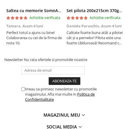
Saltea cu memorie SomnART XXL Memory Plus 160x190, înălțime 25cm, pentru persoane supraponderale, husă Aloe Vera detașabilă, rulată, fermitate mare
Set pilota 200x215cm 370g cu 2 perne 50x70,albastru- PLT36
Achizitie verificata
Achizitie verificata
Tamara,
Acum 4 luni
Daniela Paraschiv,
Acum 4 luni
D
Perfect totul a ajuns cu bine!
Calitate foarte buna atât a pilotei
C
Colaborarea cu cei de la firma de
cât și a pernelor! Pilota este una
c
nota 10.
foarte călduroasă! Recomand cu
f
drag!
d
Newsletter
Nu rata ofertele si promotiile noastre
Vreau sa primesc newsletter cu promotiile
magazinului. Afla mai multe in
Politica de
Confidentialitate
MAGAZINUL MEU
SOCIAL MEDIA