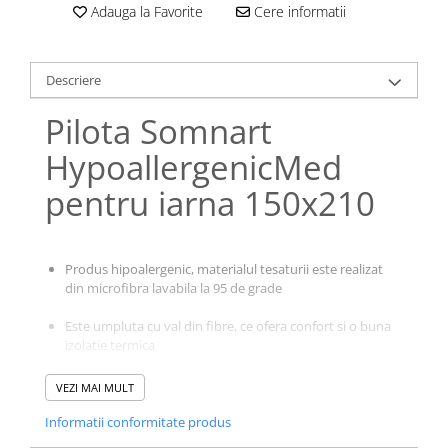
Adauga la Favorite
Cere informatii
Galbena
Bleu
Gri
Descriere
Mov
Pilota Somnart
Rosie
Roz
HypoallergenicMed
Bej
pentru iarna 150x210
Verde
Lila
Imprimeu
Produs hipoalergenic, materialul tesaturii este realizat
Cu flori
din microfibra lavabila la 95 de grade
Uni (1-2 culori)
Este umpluta cu val din fibre, ce ofera confort si o buna
Cu dungi
izolatie termica
Cu inimioare
Se comporta foarte bine dupa spalare, avand contractii
Cu pisici
VEZI MAI MULT
foarte reduse si isi mentine forma si calitatile initiale
Cu Animal Print
Informatii conformitate produs
Cu ursuleti
Asigura incalzire uniforma a corpului, fara puncte reci