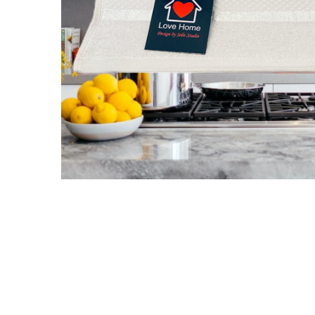
Galbena
Bleu
Gri
Mov
Rosie
Roz
Bej
Verde
Lila
Imprimeu
Cu flori
Uni (1-2 culori)
Cu dungi
Cu inimioare
Cu pisici
Cu Animal Print
Cu ursuleti