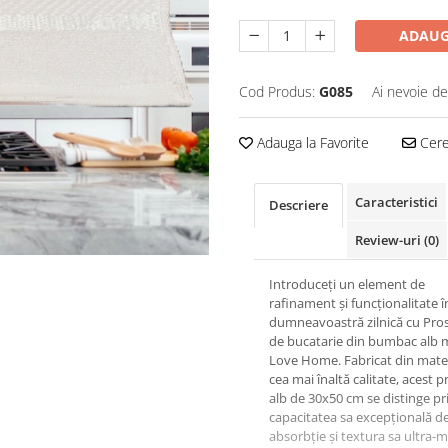
ADAUG
Cod Produs:
G085
Ai nevoie de
Adauga la Favorite
Cere 
Caracteristici
Descriere
Review-uri
(0)
Introduceți un element de
rafinament și funcționalitate î
dumneavoastră zilnică cu Pro
de bucatarie din bumbac alb 
Love Home. Fabricat din mater
cea mai înaltă calitate, acest 
alb de 30x50 cm se distinge pr
capacitatea sa excepțională d
absorbție și textura sa ultra-m