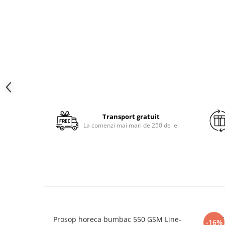
Brodate
Cu Motiv Traditional
Transport gratuit
La comenzi mai mari de 250 de lei
Prosop horeca bumbac 550 GSM Line-
C
-16%