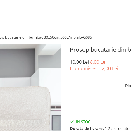
op bucatarie din bumbac 30x50cm,500g/mp,alb-G085
Prosop bucatarie din
10,00 Lei
8,00 Lei
Economisesti:
2,00
Lei
Din
IN STOC
Durata de livrare:
1-2 zile lucrato