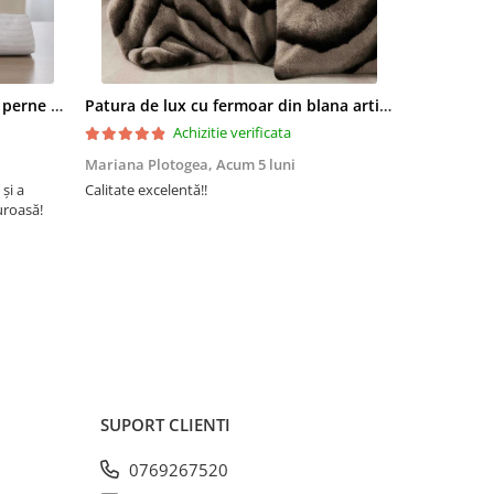
Set pilota 200x215cm 370g cu 2 perne 50x70,alb- PLT37
Patura de lux cu fermoar din blana artificala de nurca 200x230cm+2 fete de perna 50x50cm,maro cu negru-F054
Achizitie verificata
Mariana Plotogea,
Acum 5 luni
Loredana,
A
 și a
Calitate excelentă!!
Super încânta
uroasă!
recomand din 
buun și niște
SUPORT CLIENTI
0769267520