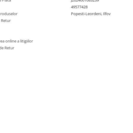
 Plata
J2024001083239
49577428
Produselor
Popesti-Leordeni, Ilfov
e Retur
a online a litigiilor
de Retur