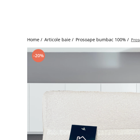
Bumbac satinat
Bumbac policoton
Compatibile cu saltea
90x200cm
100x200cm
Home /
Articole baie /
Prosoape bumbac 100% /
Pros
120x200cm
140x200cm
-20%
160x200cm
180x200cm
200x200cm
200x220cm
Tipul cearceafului de pat
Cu elastic
Normal - fara elastic
Culoarea
Alba
Neagra