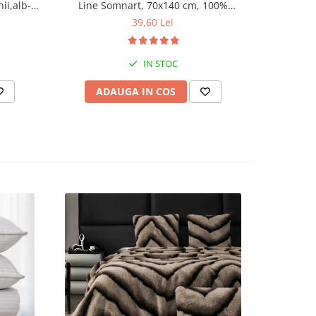
i,alb-
Line Somnart, 70x140 cm, 100%
Somnart, 
până la
bumbac, 550 GSM
39,60 Lei
ergent
tilizare
IN STOC
nt
nea,
ru
ADAUGA IN COS
AD
nt cu
enta
eal.