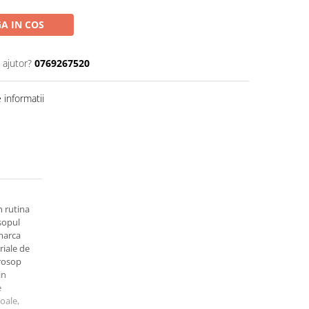
A IN COS
 ajutor?
0769267520
informatii
n rutina
sopul
marca
iale de
prosop
in
e
oale,