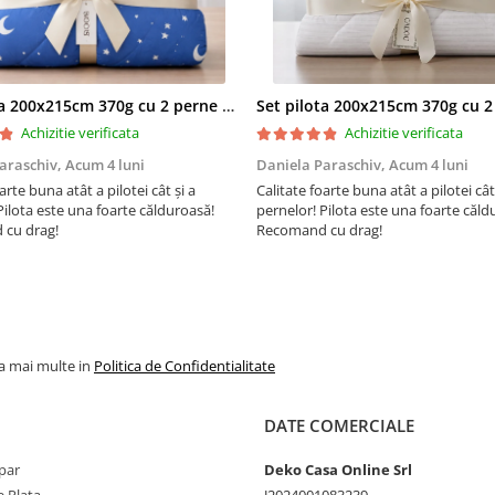
Set pilota 200x215cm 370g cu 2 perne 50x70,albastru- PLT36
Achizitie verificata
Achizitie verificata
araschiv,
Acum 4 luni
Daniela Paraschiv,
Acum 4 luni
arte buna atât a pilotei cât și a
Calitate foarte buna atât a pilotei cât
Pilota este una foarte călduroasă!
pernelor! Pilota este una foarte căld
cu drag!
Recomand cu drag!
la mai multe in
Politica de Confidentialitate
DATE COMERCIALE
par
Deko Casa Online Srl