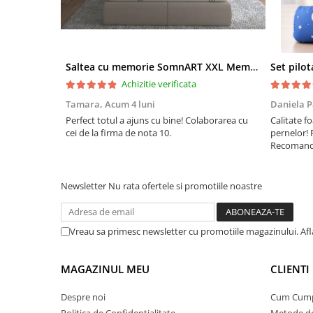
Saltea cu memorie SomnART XXL Memory Plus 160x190, înălțime 25cm, pentru persoane supraponderale, husă Aloe Vera detașabilă, rulată, fermitate mare
Achizitie verificata
Tamara,
Acum 4 luni
Daniela P
Perfect totul a ajuns cu bine! Colaborarea cu
Calitate fo
cei de la firma de nota 10.
pernelor! 
Recomand 
Newsletter
Nu rata ofertele si promotiile noastre
Vreau sa primesc newsletter cu promotiile magazinului. Af
MAGAZINUL MEU
CLIENTI
Despre noi
Cum Cum