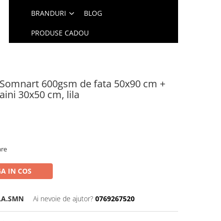
BRANDURI
BLOG
PRODUSE CADOU
Somnart 600gsm de fata 50x90 cm +
ini 30x50 cm, lila
are
A IN COS
LA.SMN
Ai nevoie de ajutor?
0769267520