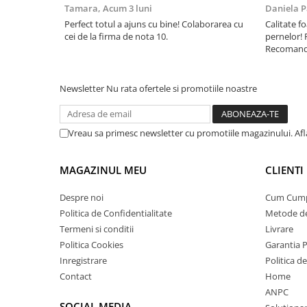
Tamara,
Acum 3 luni
Daniela P
Perfect totul a ajuns cu bine! Colaborarea cu
Calitate fo
cei de la firma de nota 10.
pernelor! 
Recomand 
Newsletter
Nu rata ofertele si promotiile noastre
Vreau sa primesc newsletter cu promotiile magazinului. Af
MAGAZINUL MEU
CLIENTI
Despre noi
Cum Cum
Politica de Confidentialitate
Metode de
Termeni si conditii
Livrare
Politica Cookies
Garantia 
Inregistrare
Politica d
Contact
Home
ANPC
SOCIAL MEDIA