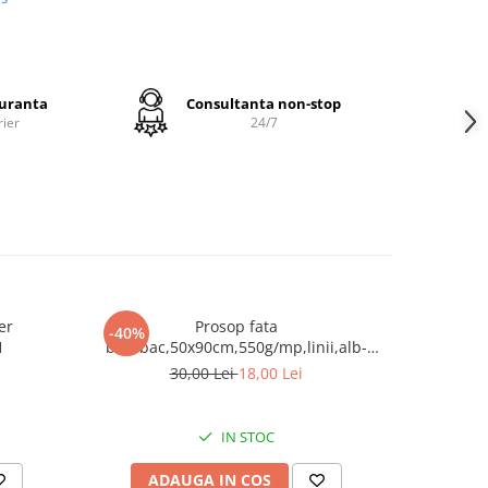
c
itatea
eristica
guranta
Consultanta non-stop
rier
24/7
alitate,
de
90 cm
140 cm
er
Prosop fata
Proso
-40%
-20%
x50 cm
1
bumbac,50x90cm,550g/mp,linii,alb-
30x5
G064
30,00 Lei
18,00 Lei
apelor
.
IN STOC
ADAUGA IN COS
AD