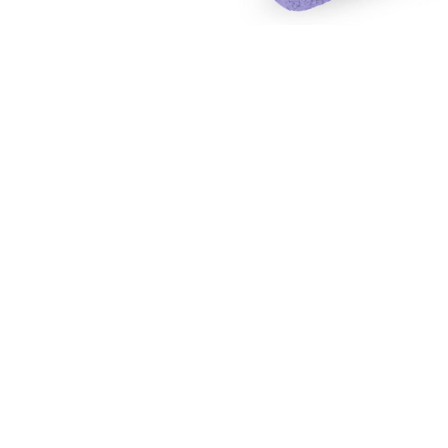
Galbena
Bleu
Gri
Mov
Rosie
Roz
Bej
Verde
Lila
Imprimeu
Cu flori
Uni (1-2 culori)
Cu dungi
Cu inimioare
Cu pisici
Cu Animal Print
Cu ursuleti