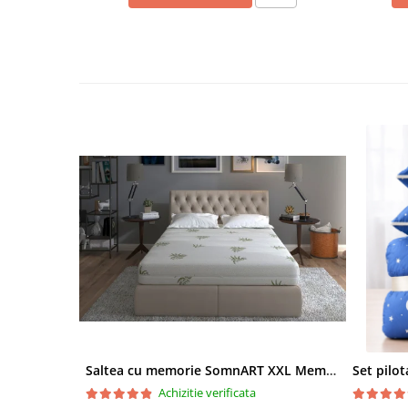
Saltea cu memorie SomnART XXL Memory Plus 160x190, înălțime 25cm, pentru persoane supraponderale, husă Aloe Vera detașabilă, rulată, fermitate mare
Achizitie verificata