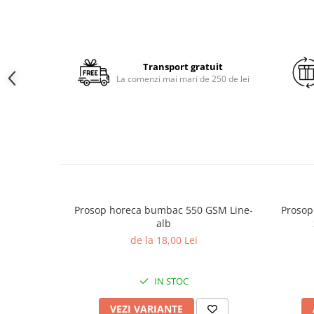
Brodate
Cu Motiv Traditional
Transport gratuit
La comenzi mai mari de 250 de lei
Prosop horeca bumbac 550 GSM Line-
Prosop
alb
de la 18,00 Lei
IN STOC
VEZI VARIANTE