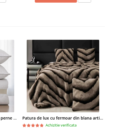
urat
 sau
omnart
rd 100,
or
Set pilota 200x215cm 370g cu 2 perne 50x70,alb- PLT37
Patura de lux cu fermoar din blana artificala de nurca 200x230cm+2 fete de perna 50x50cm,maro cu negru-F054
Achizitie verificata