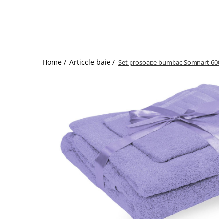
Bumbac satinat
Bumbac policoton
Compatibile cu saltea
90x200cm
100x200cm
Home /
Articole baie /
Set prosoape bumbac Somnart 600gs
120x200cm
140x200cm
160x200cm
180x200cm
200x200cm
200x220cm
Tipul cearceafului de pat
Cu elastic
Normal - fara elastic
Culoarea
Alba
Neagra