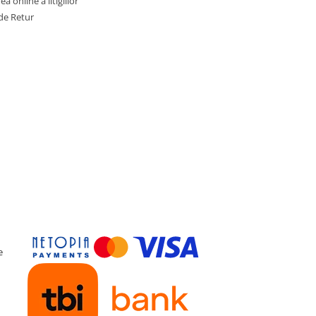
a online a litigiilor
de Retur
e