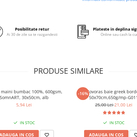
Setul de prosoape din bumba
Somnart se remarca prin dens
ridicata la metru patrat, caract
Posibilitate retur
Plateste in deplina si
produselor specifice gamelor
Ai 30 de zile sa te razgandesti
Online sau cash la cu
hoteliere, adica un prosop de c
placut la atingere si deosebit 
rezistent la spalare.
PRODUSE SIMILARE
Setul contine:
Prosop de fata 600 g/mp 50x
Prosop de corp 600 g/mp 70x
 maini bumbac 100%, 600gsm,
Covoras baie greek bord
-16%
Prosop de maini 600 g/mp 30
SomnART, 30x50cm, alb
50x70cm,650g/mp-G01
5,94 Lei
25,00 Lei
21,00 Lei
Se recomanda spalarea proso
la temperatura de 40 de grade
IN STOC
IN STOC
Culoare:
lila
ADAUGA IN COS
ADAUGA IN COS