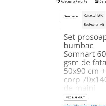
Adauga la Favorite
Cere 
Caracteristici
Descriere
Review-uri
(0)
Set prosoa
bumbac
Somnart 6
gsm de fat
50x90 cm +
corp 70x14
de maini
30x50 cm, l
VEZI MAI MULT
Informatii conformitate prod