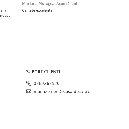
Mariana Plotogea,
Acum 5 luni
Loredana,
A
gurantei
 și a
Calitate excelentă!!
Super încânta
uroasă!
recomand din 
ateriale
buun și niște
e testare
t de
onim
a de
eria
rile
SUPORT CLIENTI
0769267520
management@casa-decor.ro