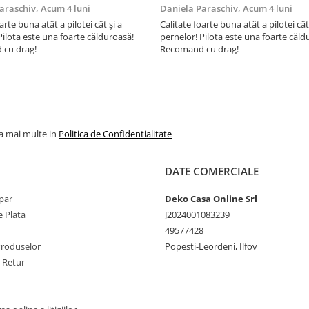
utilizatorilor finali interesati
araschiv,
Acum 4 luni
Daniela Paraschiv,
Acum 4 luni
beneficiile suplimentare ale si
arte buna atât a pilotei cât și a
Calitate foarte buna atât a pilotei cât
testate pentru imbracamintea
Pilota este una foarte călduroasă!
pernelor! Pilota este una foarte căld
prietenoasa cu pielea si alte m
cu drag!
Recomand cu drag!
textile. In acest fel, eticheta d
ofera un instrument importan
luare a deciziilor atunci cand
achizitionati produse textile.
Increderea in textile – un sin
international pentru producti
textile responsabil – de la mat
la mai multe in
Politica de Confidentialitate
prima la produsul finit pe raftu
magazinelor.
DATE COMERCIALE
par
Deko Casa Online Srl
 Plata
J2024001083239
49577428
Produselor
Popesti-Leordeni, Ilfov
e Retur