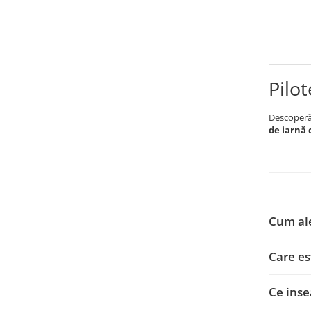
Pilo
Descoper
de iarnă
Cum ale
Care es
Ce inse