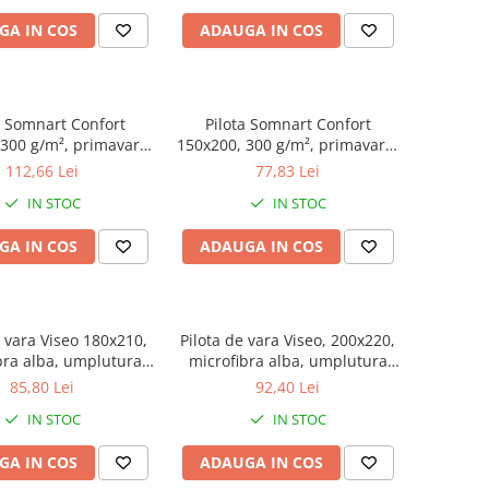
GA IN COS
ADAUGA IN COS
a Somnart Confort
Pilota Somnart Confort
300 g/m², primavara-
150x200, 300 g/m², primavara-
toamna
toamna
112,66 Lei
77,83 Lei
IN STOC
IN STOC
GA IN COS
ADAUGA IN COS
e vara Viseo 180x210,
Pilota de vara Viseo, 200x220,
bra alba, umplutura
microfibra alba, umplutura
0 gr/mp, vidata
200 gr/mp, vidata
85,80 Lei
92,40 Lei
IN STOC
IN STOC
GA IN COS
ADAUGA IN COS