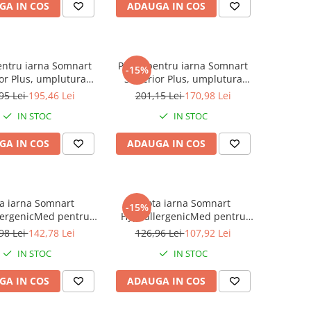
GA IN COS
ADAUGA IN COS
pentru iarna Somnart
Pilota pentru iarna Somnart
-15%
or Plus, umplutura
Superior Plus, umplutura
sa 400 gsm, 200x220
calduroasa 400 gsm, 180x200
95 Lei
195,46 Lei
201,15 Lei
170,98 Lei
IN STOC
IN STOC
GA IN COS
ADAUGA IN COS
ta iarna Somnart
Pilota iarna Somnart
-15%
lergenicMed pentru
HypoallergenicMed pentru
mp rece, 180x200
anotimp rece, 150x210
98 Lei
142,78 Lei
126,96 Lei
107,92 Lei
IN STOC
IN STOC
GA IN COS
ADAUGA IN COS