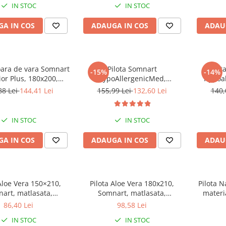
IN STOC
IN STOC
A IN COS
ADAUGA IN COS
ADAU
oara de vara Somnart
Pilota Somnart
Pilot
-15%
-14%
or Plus, 180x200,
HypoAllergenicMed,
Hypoa
 bumbac, umplutura
microfibra 200g, 200 x 220 cm,
88 Lei
144,41 Lei
155,99 Lei
132,60 Lei
140,
200 gr/mp
lavabila la 95°C, pentru vara
IN STOC
IN STOC
A IN COS
ADAUGA IN COS
ADAU
Aloe Vera 150×210,
Pilota Aloe Vera 180x210,
Pilota 
art, matlasata,
Somnart, matlasata,
materi
a medie-groasa 300
umplutura medie-groasa 300
tesatu
86,40 Lei
98,58 Lei
pentru primavara -
gr/mp, pentru primavara -
temp
IN STOC
IN STOC
toamna
toamna