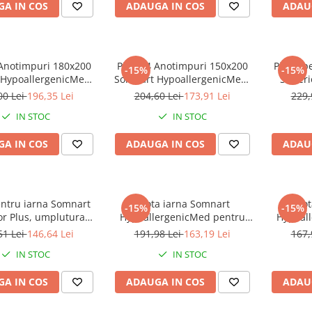
A IN COS
ADAUGA IN COS
ADAU
 Anotimpuri 180x200
Pilota 4 Anotimpuri 150x200
Pilota 
-15%
-15%
HypoallergenicMed,
Somnart HypoallergenicMed,
Superi
a si hipoalergenica,
medicinala si hipoalergenica,
calduroa
00 Lei
196,35 Lei
204,60 Lei
173,91 Lei
229,
ra, lavabila la 95 de
microfibra, lavabila la 95 de
IN STOC
IN STOC
, izolatie termica
grade, izolatie termica
A IN COS
ADAUGA IN COS
ADAU
entru iarna Somnart
Pilota iarna Somnart
Pilo
-15%
-15%
or Plus, umplutura
HypoallergenicMed pentru
Hypoal
sa 400 gsm, 150x200
anotimp rece, 200x220
anoti
51 Lei
146,64 Lei
191,98 Lei
163,19 Lei
167,
IN STOC
IN STOC
A IN COS
ADAUGA IN COS
ADAU