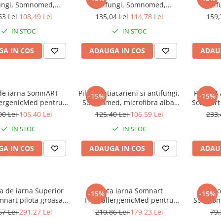
ungi, Somnomed,
antifungi, Somnomed,
anti
bra alba, 140x200,
microfibra alba, 150x200,
microf
63 Lei
108,49 Lei
135,04 Lei
114,78 Lei
159,
ra groasa de iarna,
umplutura groasa de iarna,
umplutu
IN STOC
IN STOC
400 gsm
400 gsm
A IN COS
ADAUGA IN COS
ADAU
 de iarna SomnART
Pilota antiacarieni si antifungi,
Pilota 
-15%
-15%
ergenicMed pentru
Somnomed, microfibra alba,
Somnart
rece / pentru iarna
200x220, umplutura de vara,
medicina
00 Lei
105,40 Lei
125,40 Lei
106,59 Lei
233,
140x200
120 gsm
microfib
IN STOC
IN STOC
grade
A IN COS
ADAUGA IN COS
ADAU
ta de iarna Superior
Pilota iarna Somnart
Pil
-15%
-15%
mnart pilota groasa
HypoallergenicMed pentru
Somnome
cm + 2 perne 50x70
anotimp rece, 220x240
120x2
67 Lei
291,27 Lei
210,86 Lei
179,23 Lei
79,
cm, bumbac
primava