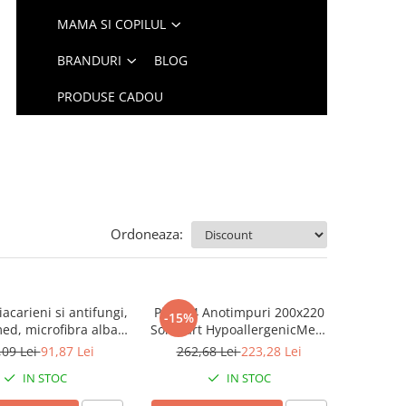
MAMA SI COPILUL
BRANDURI
BLOG
PRODUSE CADOU
Ordoneaza:
iacarieni si antifungi,
Pilota 4 Anotimpuri 200x220
-15%
d, microfibra alba,
Somnart HypoallergenicMed,
 umplutura de vara,
medicinala si hipoalergenica,
,09 Lei
91,87 Lei
262,68 Lei
223,28 Lei
120 gsm
microfibra, lavabila la 95 de
IN STOC
IN STOC
grade, izolatie termica