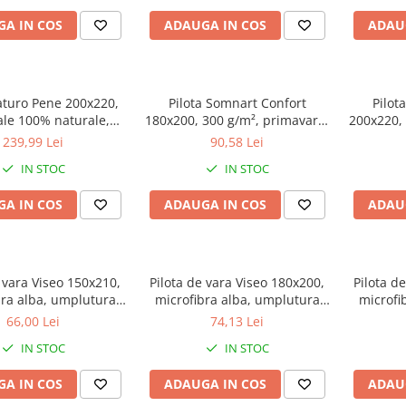
A IN COS
ADAUGA IN COS
ADAU
aturo Pene 200x220,
Pilota Somnart Confort
Pilot
ale 100% naturale,
180x200, 300 g/m², primavara-
200x220, 
a bumbac, mentine
toamna
239,99 Lei
90,58 Lei
eratura corpului
IN STOC
IN STOC
A IN COS
ADAUGA IN COS
ADAU
 vara Viseo 150x210,
Pilota de vara Viseo 180x200,
Pilota d
bra alba, umplutura
microfibra alba, umplutura
microfi
 gr/mp, vidata
200 gr/mp, vidata
20
66,00 Lei
74,13 Lei
IN STOC
IN STOC
A IN COS
ADAUGA IN COS
ADAU