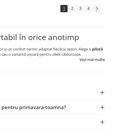
1
2
3
4
tabil în orice anotimp
or și un confort termic adaptat fiecărui sezon. Alege o
pilotă
i
sau o variantă ușoară pentru zilele călduroase.
Vezi mai multe
una pentru primavara-toamna?