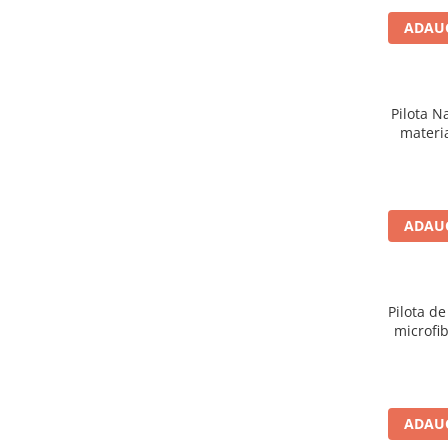
ADAUG
Pilota N
materi
tesatur
temp
ADAUG
Pilota de
microfi
200
ADAUG