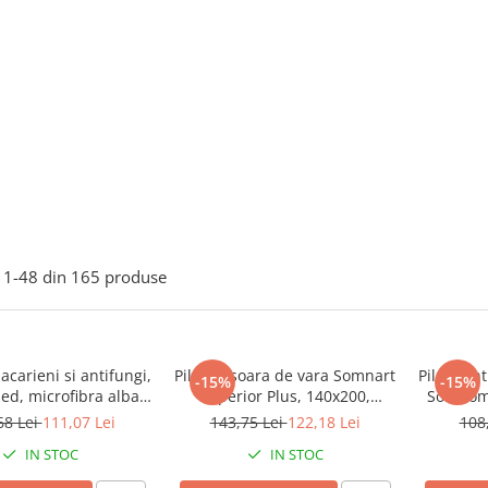
1-
48
din
165
produse
iacarieni si antifungi,
Pilota Usoara de vara Somnart
Pilota ant
-15%
-15%
, microfibra alba,
Superior Plus, 140x200,
Somnome
00, umplutura de
tesatura bumbac, umplutura
180x200,
68 Lei
111,07 Lei
143,75 Lei
122,18 Lei
108
ra-toamna, 200 gsm
200 gr/mp
IN STOC
IN STOC