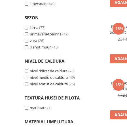
ADAUG
140x210
1 persoana
(16)
(49)
Galbena
150x210
(3)
Bleu
120x200
(1)
SEZON
Gri
220x240
(1)
Mov
Pilota 4
iarna
(77)
-15%
200x230
(1)
Somnart 
Rosie
primavara-toamna
(49)
200x210
(1)
medicinal
231,
vara
(26)
Roz
microfib
4 anotimpuri
(13)
grade
Bej
Verde
ADAUG
NIVEL DE CALDURA
Lila
Imprimeu
nivel ridicat de caldura
(78)
nivel mediu de caldura
(49)
Cu flori
Pilota p
nivel scazut de caldura
(26)
-15%
Uni (1-2 culori)
Superi
calduroa
Cu dungi
172,
TEXTURA HUSEI DE PILOTA
Cu inimioare
matlasata
(1)
Cu pisici
ADAUG
Cu Animal Print
MATERIAL UMPLUTURA
Cu ursuleti