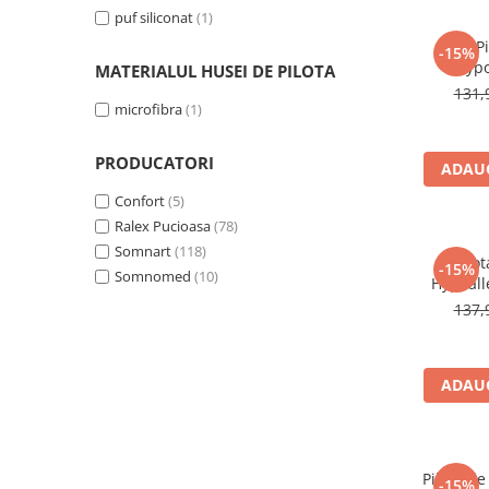
Brodate
puf siliconat
(1)
Cu Motiv Traditional
P
-15%
Hypo
MATERIALUL HUSEI DE PILOTA
microfibr
131,
lavabila
microfibra
(1)
PRODUCATORI
ADAUG
Confort
(5)
Ralex Pucioasa
(78)
Somnart
(118)
Pilo
-15%
Somnomed
(10)
Hypoall
anoti
137,
ADAUG
Pilota de
-15%