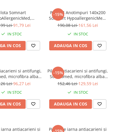
ilota Somnart
Pilota 4 Anotimpuri 140x200
-15%
oAllergenicMed,
Somnart HypoallergenicMed,
a 200g, 140 x 200 cm,
medicinala si hipoalergenica,
,99 Lei
91,79 Lei
190,08 Lei
161,56 Lei
 la 95°C, pentru vara
microfibra, lavabila la 95 de
IN STOC
IN STOC
grade, izolatie termica
GA IN COS
ADAUGA IN COS
iacarieni si antifungi,
Pilota antiacarieni si antifungi,
-15%
d, microfibra alba,
Somnomed, microfibra alba,
00, umplutura de
200x220, umplutura de
,26 Lei
96,27 Lei
152,46 Lei
129,59 Lei
ra-toamna, 200 gsm
primavara-toamna, 200 gsm
IN STOC
IN STOC
GA IN COS
ADAUGA IN COS
 iarna antiacarieni si
Pilota de iarna antiacarieni si
-15%