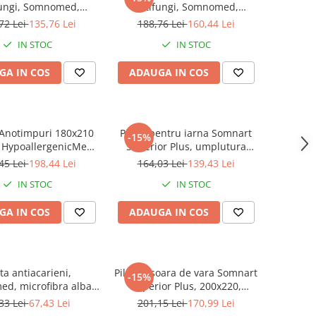
fungi, Somnomed,
antifungi, Somnomed,
ibra alba, 180x200,
microfibra alba, 200x220,
72 Lei
135,76 Lei
188,76 Lei
160,44 Lei
ra groasa de iarna,
umplutura groasa de iarna,
IN STOC
IN STOC
400 gsm
400 gsm
GA IN COS
ADAUGA IN COS
4 Anotimpuri 180x210
Pilota pentru iarna Somnart
-15%
 HypoallergenicMed,
Superior Plus, umplutura
la si hipoalergenica,
calduroasa 400 gsm, tesatura
45 Lei
198,44 Lei
164,03 Lei
139,43 Lei
ra, lavabila la 95 de
bumbac, 140x200
IN STOC
IN STOC
, izolatie termica
GA IN COS
ADAUGA IN COS
ota antiacarieni,
Pilota Usoara de vara Somnart
-15%
d, microfibra alba,
Superior Plus, 200x220,
00, umplutura de
tesatura bumbac, umplutura
33 Lei
67,43 Lei
201,15 Lei
170,99 Lei
ra-toamna, 200 gsm
200 gr/mp