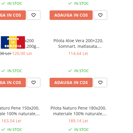
IN STOC
IN STOC
GA IN COS
ADAUGA IN COS
a de vara 150x200
Pilota Aloe Vera 200×220,
llergenicMed,200g
Somnart, matlasata,
PLT11
umplutura medie-groasa 300
00 Lei
120,00 Lei
114,64 Lei
gr/mp, pentru primavara -
toamna
IN STOC
IN STOC
GA IN COS
ADAUGA IN COS
Naturo Pene 150x200,
Pilota Naturo Pene 180x200,
ale 100% naturale,
materiale 100% naturale,
ra bumbac, mentine
tesatura bumbac, mentine
163,54 Lei
189,14 Lei
eratura corpului
temperatura corpului
IN STOC
IN STOC