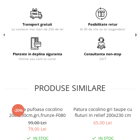
Cadoul Perfect pentru Cei Dragi: f
ie că este pentru
Brodate
tine sau un cadou pentru cineva special,
patura
Cu Motiv Traditional
Cocolino groasa cu blăniță albă
este alegerea perfectă,
combinând utilitatea cu estetica deosebită.
Transport gratuit
Posibilitate retur
La comenzi mai mari de 250 de lei
Ai 30 de zile sa te razgandesti
Alege Calitatea și Stilul cu Casa-Decor.ro:
Navighează prin selecția noastră variată de produse și
descoperă cum
patura Cocolino 200x230
și alte articole
exclusiviste de la casa-decor.ro pot transforma orice spațiu
Plateste in deplina siguranta
Consultanta non-stop
într-un cămin cald și primitor.
Online sau cash la curier
24/7
PRODUSE SIMILARE
Patura pufoasa cocolino
Patura cocolino gri taupe cu
-20%
200x230cm,gri,frunze-F080
fluturi in relief 200x230 cm
99,00 Lei
65,00 Lei
79,00 Lei
IN STOC
IN STOC