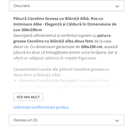
Galbena
Descriere
Bleu
Pătură Cocolino Groasa cu Blăniță Albă, Roz cu
Gri
Inimioare Albe - Eleganță și Căldură în Dimensiune de
Mov
Lux 200x230cm
Descoperă rafinamentul și confortul suprem cu
patura
Rosie
groasa Cocolino cu blăniță alba,doua fete
de la casa-
Roz
decor.ro. Cu dimensiuni generoase de
200x230 cm
, această
Bej
pătură nu doar că îmbogățește estetic orice încăpere, dar și
oferă un adăpost calduros în nopțile friguroase.
Verde
Lila
Caracteristici unice ale păturii Cocolino groasa cu
Imprimeu
doua fete si blăniță albă:
Material Cocolino de Excepție:
Savurează fiecare
Cu flori
moment de relaxare cu pătura noastră Cocolino, ce te
Uni (1-2 culori)
învăluie într-o căldură blândă și confortabilă.
VEZI MAI MULT
Design unic cu Blăniță Albă:
Imprimeul elegant de
Cu dungi
tricotaj și blănița albă luxoasă aduc un plus de stil și
Cu inimioare
Informatii conformitate produs
sofisticare dormitorului tău.
Cu pisici
Dimensiuni Impresionante:
Patura Cocolino
Review-uri
200x230
(0)
cm este ideală pentru a te bucura de un somn
Cu Animal Print
liniștit și odihnitor, oferind spațiu generos de acoperire și
Cu ursuleti
confort.