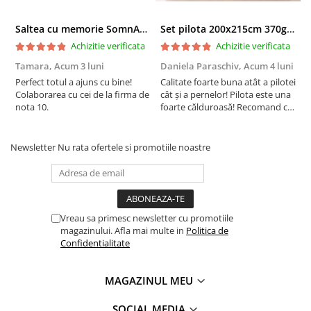
Saltea cu memorie SomnART XXL Memory Plus 160x190, înălțime 25cm, pentru persoane supraponderale, husă Aloe Vera detașabilă, rulată, fermitate mare
Set pilota 200x215cm 370g cu 2 perne 50x70,albastru- PLT36
Achizitie verificata
Achizitie verificata
Tamara,
Acum 3 luni
Daniela Paraschiv,
Acum 4 luni
D
Perfect totul a ajuns cu bine!
Calitate foarte buna atât a pilotei
C
Colaborarea cu cei de la firma de
cât și a pernelor! Pilota este una
c
nota 10.
foarte călduroasă! Recomand cu
f
drag!
d
Newsletter
Nu rata ofertele si promotiile noastre
Vreau sa primesc newsletter cu promotiile
magazinului. Afla mai multe in
Politica de
Confidentialitate
MAGAZINUL MEU
SOCIAL MEDIA