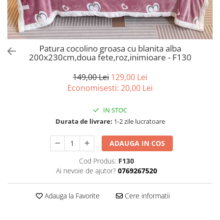
Bumbac satinat
Bumbac policoton
Compatibile cu saltea
90x200cm
Patura cocolino groasa cu blanita alba
200x230cm,doua fete,roz,inimioare - F130
100x200cm
120x200cm
149,00 Lei
129,00 Lei
140x200cm
Economisesti:
20,00
Lei
160x200cm
180x200cm
IN STOC
200x200cm
Durata de livrare:
1-2 zile lucratoare
200x220cm
ADAUGA IN COS
Tipul cearceafului de pat
Cod Produs:
F130
Cu elastic
Ai nevoie de ajutor?
0769267520
Normal - fara elastic
Culoarea
Adauga la Favorite
Cere informatii
Alba
Neagra