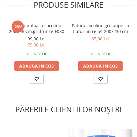
PRODUSE SIMILARE
într-un cămin cald și primitor.
Patura pufoasa cocolino
Patura cocolino gri taupe cu
-20%
200x230cm,gri,frunze-F080
fluturi in relief 200x230 cm
99,00 Lei
65,00 Lei
79,00 Lei
IN STOC
IN STOC
ADAUGA IN COS
ADAUGA IN COS
PĂRERILE CLIENȚILOR NOȘTRI