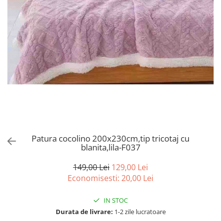
Bumbac satinat
Bumbac policoton
Compatibile cu saltea
90x200cm
100x200cm
120x200cm
140x200cm
160x200cm
180x200cm
200x200cm
200x220cm
Patura cocolino 200x230cm,tip tricotaj cu
blanita,lila-F037
Tipul cearceafului de pat
Cu elastic
149,00 Lei
129,00 Lei
Normal - fara elastic
Economisesti:
20,00
Lei
Culoarea
IN STOC
Alba
Durata de livrare:
1-2 zile lucratoare
Neagra