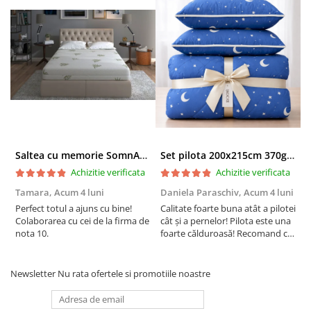
Saltea cu memorie SomnART XXL Memory Plus 160x190, înălțime 25cm, pentru persoane supraponderale, husă Aloe Vera detașabilă, rulată, fermitate mare
Set pilota 200x215cm 370g cu 2 perne 50x70,albastru- PLT36
Achizitie verificata
Achizitie verificata
Tamara,
Acum 4 luni
Daniela Paraschiv,
Acum 4 luni
D
Perfect totul a ajuns cu bine!
Calitate foarte buna atât a pilotei
C
Colaborarea cu cei de la firma de
cât și a pernelor! Pilota este una
c
nota 10.
foarte călduroasă! Recomand cu
f
drag!
d
Newsletter
Nu rata ofertele si promotiile noastre