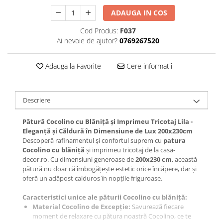
Galbena
ADAUGA IN COS
Bleu
Cod Produs:
F037
Gri
Ai nevoie de ajutor?
0769267520
Mov
Rosie
Adauga la Favorite
Cere informatii
Roz
Bej
Verde
Descriere
Lila
Pătură Cocolino cu Blăniță și Imprimeu Tricotaj Lila -
Imprimeu
Eleganță și Căldură în Dimensiune de Lux 200x230cm
Cu flori
Descoperă rafinamentul și confortul suprem cu
patura
Cocolino cu blăniță
și imprimeu tricotaj de la casa-
Uni (1-2 culori)
decor.ro. Cu dimensiuni generoase de
200x230 cm
, această
Cu dungi
pătură nu doar că îmbogățește estetic orice încăpere, dar și
oferă un adăpost calduros în nopțile friguroase.
Cu inimioare
Cu pisici
Caracteristici unice ale păturii Cocolino cu blăniță:
Cu Animal Print
Material Cocolino de Excepție:
Savurează fiecare
moment de relaxare cu pătura noastră Cocolino, ce te
Cu ursuleti