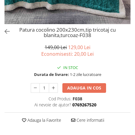
Bumbac satinat
Bumbac policoton
Compatibile cu saltea
90x200cm
Patura cocolino 200x230cm,tip tricotaj cu
blanita,turcoaz-F038
100x200cm
120x200cm
149,00 Lei
129,00 Lei
140x200cm
Economisesti:
20,00
Lei
160x200cm
180x200cm
IN STOC
200x200cm
Durata de livrare:
1-2 zile lucratoare
200x220cm
ADAUGA IN COS
Tipul cearceafului de pat
Cod Produs:
F038
Cu elastic
Ai nevoie de ajutor?
0769267520
Normal - fara elastic
Culoarea
Adauga la Favorite
Cere informatii
Alba
Neagra