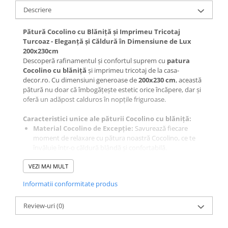
Galbena
Descriere
Bleu
Pătură Cocolino cu Blăniță și Imprimeu Tricotaj
Gri
Turcoaz - Eleganță și Căldură în Dimensiune de Lux
Mov
200x230cm
Descoperă rafinamentul și confortul suprem cu
patura
Rosie
Cocolino cu blăniță
și imprimeu tricotaj de la casa-
Roz
decor.ro. Cu dimensiuni generoase de
200x230 cm
, această
Bej
pătură nu doar că îmbogățește estetic orice încăpere, dar și
oferă un adăpost calduros în nopțile friguroase.
Verde
Lila
Caracteristici unice ale păturii Cocolino cu blăniță:
Imprimeu
Material Cocolino de Excepție:
Savurează fiecare
moment de relaxare cu pătura noastră Cocolino, ce te
Cu flori
învăluie într-o căldură blândă și confortabilă.
Uni (1-2 culori)
Design Tricotaj cu Blăniță Albă:
Imprimeul elegant de
VEZI MAI MULT
tricotaj și blănița albă luxoasă aduc un plus de stil și
Cu dungi
sofisticare dormitorului tău.
Cu inimioare
Informatii conformitate produs
Dimensiuni Impresionante:
Patura Cocolino
Cu pisici
200x230
cm este ideală pentru a te bucura de un somn
Review-uri
liniștit și odihnitor, oferind spațiu generos de acoperire și
(0)
Cu Animal Print
confort.
Cu ursuleti