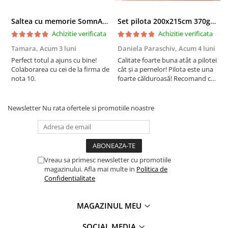
Saltea cu memorie SomnART XXL Memory Plus 160x190, înălțime 25cm, pentru persoane supraponderale, husă Aloe Vera detașabilă, rulată, fermitate mare
Set pilota 200x215cm 370g cu 2 perne 50x70,albastru- PLT36
Achizitie verificata
Achizitie verificata
Tamara,
Acum 3 luni
Daniela Paraschiv,
Acum 4 luni
D
Perfect totul a ajuns cu bine!
Calitate foarte buna atât a pilotei
C
Colaborarea cu cei de la firma de
cât și a pernelor! Pilota este una
c
nota 10.
foarte călduroasă! Recomand cu
f
drag!
d
Newsletter
Nu rata ofertele si promotiile noastre
Vreau sa primesc newsletter cu promotiile
magazinului. Afla mai multe in
Politica de
Confidentialitate
MAGAZINUL MEU
SOCIAL MEDIA