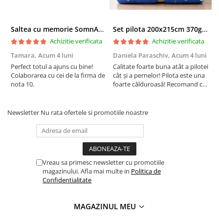
Saltea cu memorie SomnART XXL Memory Plus 160x190, înălțime 25cm, pentru persoane supraponderale, husă Aloe Vera detașabilă, rulată, fermitate mare
Set pilota 200x215cm 370g cu 2 perne 50x70,albastru- PLT36
Achizitie verificata
Achizitie verificata
Tamara,
Acum 4 luni
Daniela Paraschiv,
Acum 4 luni
D
Perfect totul a ajuns cu bine!
Calitate foarte buna atât a pilotei
C
Colaborarea cu cei de la firma de
cât și a pernelor! Pilota este una
c
nota 10.
foarte călduroasă! Recomand cu
f
drag!
d
Newsletter
Nu rata ofertele si promotiile noastre
Vreau sa primesc newsletter cu promotiile
magazinului. Afla mai multe in
Politica de
Confidentialitate
MAGAZINUL MEU