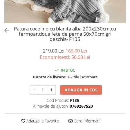
Bumbac satinat
Bumbac policoton
Compatibile cu saltea
90x200cm
Patura cocolino cu blanita alba 200x230cm,cu
fermoar,doua fete de perna 50x70cm,gri
100x200cm
deschis- F135
120x200cm
140x200cm
219,00 Lei
169,00 Lei
160x200cm
Economisesti:
50,00
Lei
180x200cm
IN STOC
200x200cm
Durata de livrare:
1-2 zile lucratoare
200x220cm
Tipul cearceafului de pat
ADAUGA IN COS
Cu elastic
Cod Produs:
F135
Normal - fara elastic
Ai nevoie de ajutor?
0769267520
Culoarea
Alba
Adauga la Favorite
Cere informatii
Neagra