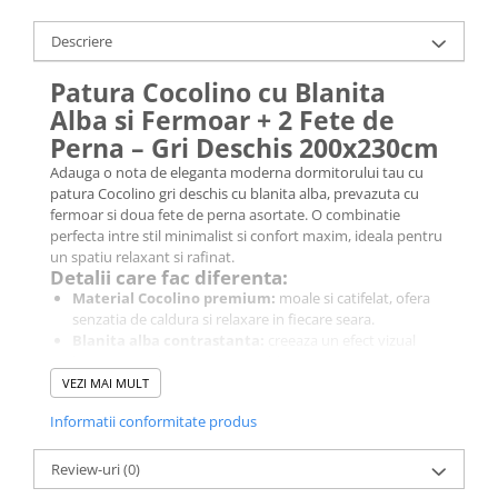
Galbena
Descriere
Bleu
Gri
Patura Cocolino cu Blanita
Mov
Alba si Fermoar + 2 Fete de
Rosie
Perna – Gri Deschis 200x230cm
Roz
Adauga o nota de eleganta moderna dormitorului tau cu
Bej
patura Cocolino gri deschis cu blanita alba, prevazuta cu
fermoar si doua fete de perna asortate. O combinatie
Verde
perfecta intre stil minimalist si confort maxim, ideala pentru
Lila
un spatiu relaxant si rafinat.
Detalii care fac diferenta:
Imprimeu
Material Cocolino premium:
moale si catifelat, ofera
Cu flori
senzatia de caldura si relaxare in fiecare seara.
Blanita alba contrastanta:
creeaza un efect vizual
Uni (1-2 culori)
luminos si rafinat, accentuand frumusetea nuantei gri
Cu dungi
deschis.
VEZI MAI MULT
Cu inimioare
Fermoar functional:
permite introducerea unei pilote
Informatii conformitate produs
in interior, transformand patura intr-o husa practica si
Cu pisici
confortabila in sezonul rece.
Cu Animal Print
Set complet:
include doua fete de perna asortate,
Review-uri
(0)
Cu ursuleti
realizate din acelasi material pufos, pentru un aspect