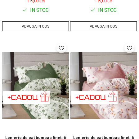
119,00 Lei
119,00 Lei
IN STOC
IN STOC
ADAUGA IN COS
ADAUGA IN COS
Lenjerie de pat bumbac finet, 6
Lenjerie de pat bumbac finet, 6