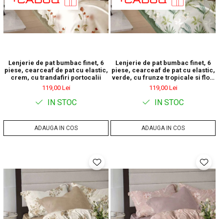
Lenjerie de pat bumbac finet, 6
Lenjerie de pat bumbac finet, 6
piese, cearceaf de pat cu elastic,
piese, cearceaf de pat cu elastic,
crem, cu trandafiri portocalii
verde, cu frunze tropicale si flori
crem
119,00 Lei
119,00 Lei
IN STOC
IN STOC
ADAUGA IN COS
ADAUGA IN COS