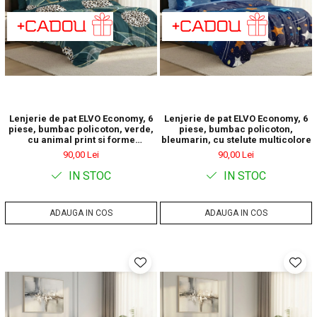
Lenjerie de pat ELVO Economy, 6
Lenjerie de pat ELVO Economy, 6
piese, bumbac policoton, verde,
piese, bumbac policoton,
cu animal print si forme
bleumarin, cu stelute multicolore
geometrice
90,00 Lei
90,00 Lei
IN STOC
IN STOC
ADAUGA IN COS
ADAUGA IN COS