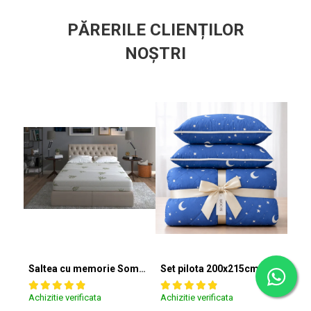
PĂRERILE CLIENȚILOR
NOȘTRI
Saltea cu memorie SomnART XXL Memory Plus 160x190, înălțime 25cm, pentru persoane supraponderale, husă Aloe Vera detașabilă, rulată, fermitate mare
Set pilota 200x215cm 370g cu 2 perne 50x70,albastru- PLT36
Achizitie verificata
Achizitie verificata
Achiz