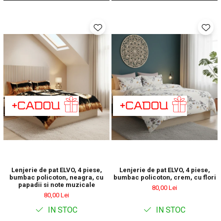
Lenjerie de pat ELVO, 4 piese,
Lenjerie de pat ELVO, 4 piese,
bumbac policoton, neagra, cu
bumbac policoton, crem, cu flori
papadii si note muzicale
80,00 Lei
80,00 Lei
IN STOC
IN STOC