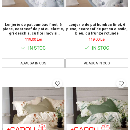
Lenjerie de pat bumbac finet, 6
Lenjerie de pat bumbac finet, 6
piese, cearceaf de pat cu elastic,
piese, cearceaf de pat cu elastic,
gri deschis, cu flori mov si
bleu, cu frunze rotunde
albastre
119,00 Lei
119,00 Lei
IN STOC
IN STOC
ADAUGA IN COS
ADAUGA IN COS