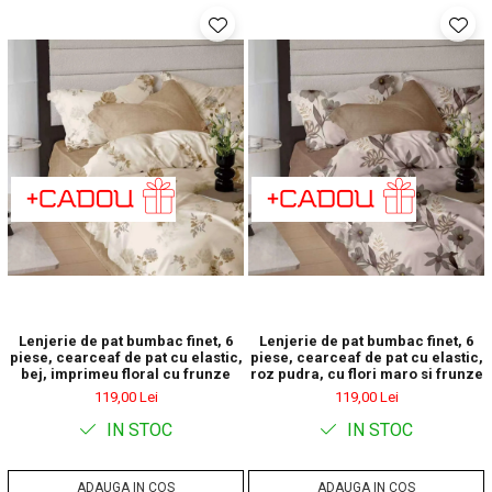
Lenjerie de pat bumbac finet, 6
Lenjerie de pat bumbac finet, 6
piese, cearceaf de pat cu elastic,
piese, cearceaf de pat cu elastic,
bej, imprimeu floral cu frunze
roz pudra, cu flori maro si frunze
119,00 Lei
119,00 Lei
IN STOC
IN STOC
ADAUGA IN COS
ADAUGA IN COS