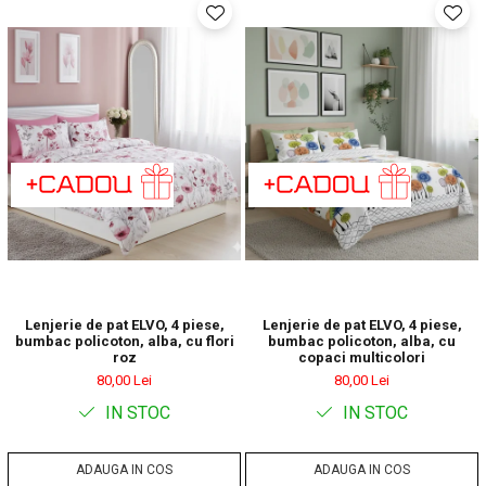
Lenjerie de pat ELVO, 4 piese,
Lenjerie de pat ELVO, 4 piese,
bumbac policoton, alba, cu flori
bumbac policoton, alba, cu
roz
copaci multicolori
80,00 Lei
80,00 Lei
IN STOC
IN STOC
ADAUGA IN COS
ADAUGA IN COS