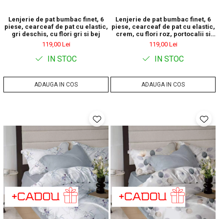
Lenjerie de pat bumbac finet, 6
Lenjerie de pat bumbac finet, 6
piese, cearceaf de pat cu elastic,
piese, cearceaf de pat cu elastic,
gri deschis, cu flori gri si bej
crem, cu flori roz, portocalii si
mov
119,00 Lei
119,00 Lei
IN STOC
IN STOC
ADAUGA IN COS
ADAUGA IN COS