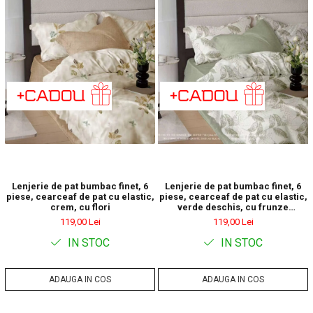
Lenjerie de pat bumbac finet, 6
Lenjerie de pat bumbac finet, 6
piese, cearceaf de pat cu elastic,
piese, cearceaf de pat cu elastic,
crem, cu flori
verde deschis, cu frunze
conturate
119,00 Lei
119,00 Lei
IN STOC
IN STOC
ADAUGA IN COS
ADAUGA IN COS