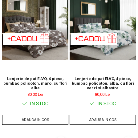
Lenjerie de pat ELVO, 4 piese,
Lenjerie de pat ELVO, 4 piese,
bumbac policoton, maro, cu flori
bumbac policoton, alba, cu flori
albe
verzi si albastre
80,00 Lei
80,00 Lei
IN STOC
IN STOC
ADAUGA IN COS
ADAUGA IN COS