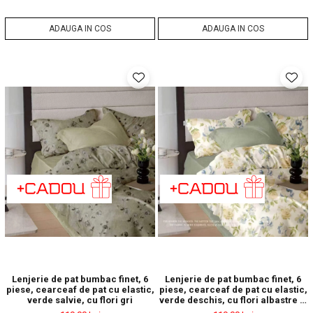
ADAUGA IN COS
ADAUGA IN COS
Lenjerie de pat bumbac finet, 6
Lenjerie de pat bumbac finet, 6
piese, cearceaf de pat cu elastic,
piese, cearceaf de pat cu elastic,
verde salvie, cu flori gri
verde deschis, cu flori albastre si
galbene