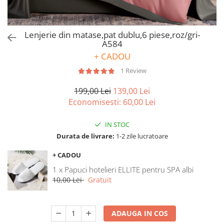
Bumbac satinat
Bumbac policoton
Compatibile cu saltea
Lenjerie din matase,pat dublu,6 piese,roz/gri-
A584
90x200cm
+ CADOU
100x200cm
1 Review
120x200cm
140x200cm
199,00 Lei
139,00 Lei
160x200cm
Economisesti:
60,00
Lei
180x200cm
200x200cm
IN STOC
200x220cm
Durata de livrare:
1-2 zile lucratoare
Tipul cearceafului de pat
+ CADOU
Cu elastic
1 x Papuci hotelieri ELLITE pentru SPA albi
Normal - fara elastic
10,00 Lei
Gratuit
Culoarea
Alba
ADAUGA IN COS
Neagra