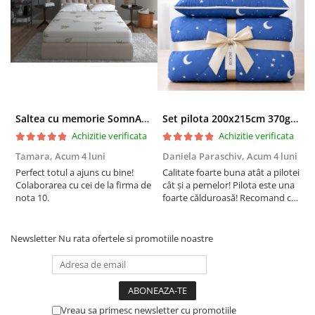
Saltea cu memorie SomnART XXL Memory Plus 160x190, înălțime 25cm, pentru persoane supraponderale, husă Aloe Vera detașabilă, rulată, fermitate mare
Set pilota 200x215cm 370g cu 2 perne 50x70,albastru- PLT36
Achizitie verificata
Achizitie verificata
Tamara,
Acum 4 luni
Daniela Paraschiv,
Acum 4 luni
D
Perfect totul a ajuns cu bine!
Calitate foarte buna atât a pilotei
C
Colaborarea cu cei de la firma de
cât și a pernelor! Pilota este una
c
nota 10.
foarte călduroasă! Recomand cu
f
drag!
d
Newsletter
Nu rata ofertele si promotiile noastre
Vreau sa primesc newsletter cu promotiile