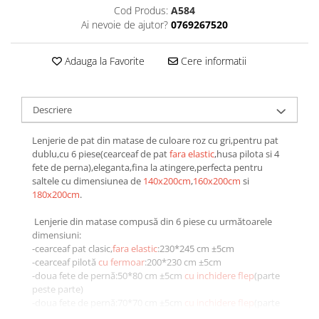
Cod Produs:
A584
Galbena
Ai nevoie de ajutor?
0769267520
Bleu
Gri
Adauga la Favorite
Cere informatii
Mov
Rosie
Roz
Descriere
Bej
Lenjerie de pat din matase de culoare roz cu gri,pentru pat
Verde
dublu,cu 6 piese(cearceaf de pat
fara elastic
,husa pilota si 4
Lila
fete de perna),eleganta,fina la atingere,perfecta pentru
Imprimeu
saltele cu dimensiunea de
140x200cm
,
160x200cm
si
180x200cm
.
Cu flori
Uni (1-2 culori)
Lenjerie din matase compusă din 6 piese cu următoarele
dimensiuni:
Cu dungi
-cearceaf pat clasic,
fara elastic
:230*245 cm ±5cm
Cu inimioare
-cearceaf pilotă
cu fermoar
:200*230 cm ±5cm
Cu pisici
-doua fete de pernă:50*80 cm ±5cm
cu inchidere flep
(parte
peste parte)
Cu Animal Print
-doua fete de pernă:70*70 cm ±5cm
cu inchidere flep
(parte
Cu ursuleti
peste parte)