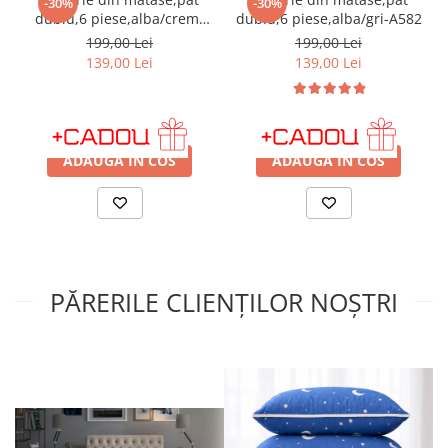
-30%
-30%
dublu,6 piese,alba/crem-
dublu,6 piese,alba/gri-A582
A581
199,00 Lei
199,00 Lei
139,00 Lei
139,00 Lei
IN STOC
IN STOC
ADAUGA IN COS
ADAUGA IN COS
PĂRERILE CLIENȚILOR NOȘTRI