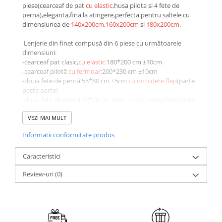
piese(cearceaf de pat
cu elastic
,husa pilota si 4 fete de
Brodate
perna),eleganta,fina la atingere,perfecta pentru saltele cu
Cu Motiv Traditional
dimensiunea de
140x200cm
,
160x200cm
si
180x200cm
.
Lenjerie din finet compusă din 6 piese cu următoarele
dimensiuni:
-cearceaf pat clasic,
cu elastic
:180*200 cm ±10cm
-cearceaf pilotă
cu fermoar
:200*230 cm ±10cm
-doua fete de pernă:55*80 cm ±5cm
cu inchidere flep
(parte
peste parte)
-doua fete de pernă:70*70 cm ±5cm
cu inchidere flep
(parte
peste parte)
VEZI MAI MULT
Avantajele lenjeriilor de pat din finet:
Informatii conformitate produs
- confort sporit
- păstrează căldura lăsând în același timp pielea să respire;
- material foarte moale;
Caracteristici
- rezistență îndelungată în timp;
Review-uri
(0)
- ușor de întreținut
- se spală normal
- nu este necesară folosirea unui balsam de rufe
- nu necesită călcare;
- rezistentă sporită a culorilor , nu se decolorează in timp.