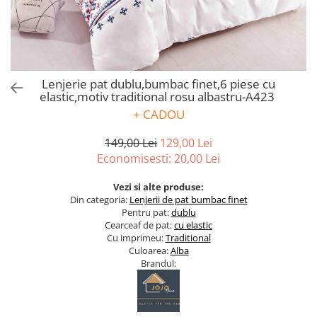
Bumbac satinat
Bumbac policoton
Compatibile cu saltea
90x200cm
100x200cm
Lenjerie pat dublu,bumbac finet,6 piese cu
elastic,motiv traditional rosu albastru-A423
120x200cm
+ CADOU
140x200cm
160x200cm
149,00 Lei
129,00 Lei
180x200cm
Economisesti:
20,00
Lei
200x200cm
Vezi si alte produse:
200x220cm
Din categoria:
Lenjerii de pat bumbac finet
Tipul cearceafului de pat
Pentru pat:
dublu
Cearceaf de pat:
cu elastic
Cu elastic
Cu imprimeu:
Traditional
Culoarea:
Alba
Normal - fara elastic
Brandul:
Culoarea
Alba
Neagra