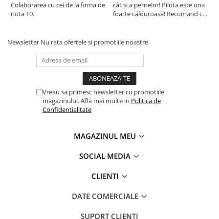
Colaborarea cu cei de la firma de
cât și a pernelor! Pilota este una
c
nota 10.
foarte călduroasă! Recomand cu
f
drag!
d
Newsletter
Nu rata ofertele si promotiile noastre
Vreau sa primesc newsletter cu promotiile
magazinului. Afla mai multe in
Politica de
Confidentialitate
MAGAZINUL MEU
SOCIAL MEDIA
CLIENTI
DATE COMERCIALE
SUPORT CLIENTI