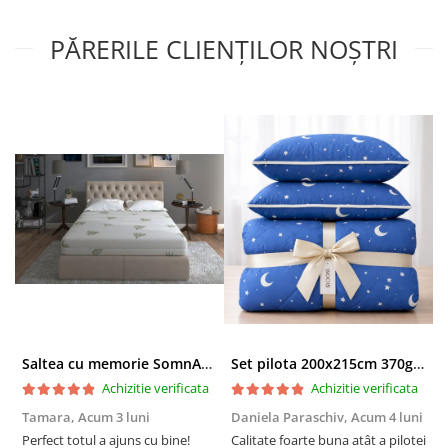
PĂRERILE CLIENȚILOR NOȘTRI
Saltea cu memorie SomnART XXL Memory Plus 160x190, înălțime 25cm, pentru persoane supraponderale, husă Aloe Vera detașabilă, rulată, fermitate mare
Set pilota 200x215cm 370g cu 2 perne 50x70,albastru- PLT36
Achizitie verificata
Achizitie verificata
Tamara,
Acum 3 luni
Daniela Paraschiv,
Acum 4 luni
D
Perfect totul a ajuns cu bine!
Calitate foarte buna atât a pilotei
C