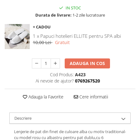
Galbena
IN STOC
Bleu
Durata de livrare:
1-2 zile lucratoare
Gri
+ CADOU
Mov
1 x Papuci hotelieri ELLITE pentru SPA albi
Rosie
10,00 Lei
Gratuit
Roz
Bej
Verde
ADAUGA IN COS
Lila
Cod Produs:
A423
Imprimeu
Ai nevoie de ajutor?
0769267520
Cu flori
Uni (1-2 culori)
Adauga la Favorite
Cere informatii
Cu dungi
Cu inimioare
Descriere
Cu pisici
Cu Animal Print
Lenjerie de pat din finet de culoare alba cu motiv traditional-
Cu ursuleti
cu model rosu cu albastru pentru pat dublu,cu 6