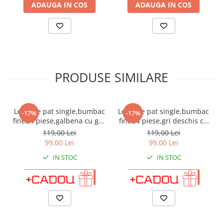
ADAUGA IN COS
ADAUGA IN COS
PRODUSE SIMILARE
Lenjerie pat single,bumbac
Lenjerie pat single,bumbac
-17%
-17%
finet,4 piese,galbena cu gri-
finet,4 piese,gri deschis cu
A272
stelute-A146
119,00 Lei
119,00 Lei
99,00 Lei
99,00 Lei
IN STOC
IN STOC
ADAUGA IN COS
ADAUGA IN COS