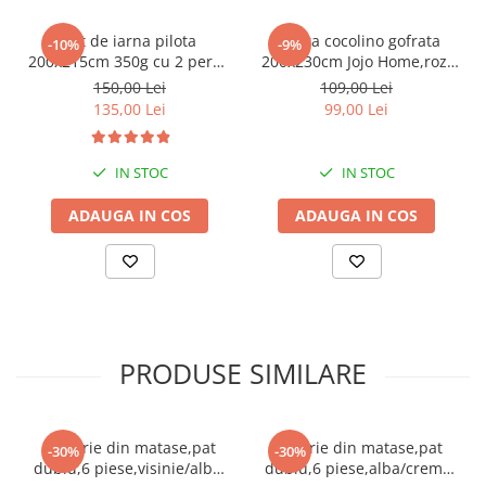
Vezi si alte produse:
Din categoria:
Lenjerii de pat matase
Set de iarna pilota
Patura cocolino gofrata
-10%
-9%
Pentru pat:
dublu
200x215cm 350g cu 2 perne
200x230cm Jojo Home,roz-
Cearceaf de pat:
f
ara elastic
50x70
F048
150,00 Lei
109,00 Lei
Cu imprimeu:
U
ni
135,00 Lei
99,00 Lei
Culoarea:
Alba
Brandul:
IN STOC
IN STOC
ADAUGA IN COS
ADAUGA IN COS
PRODUSE SIMILARE
Lenjerie din matase,pat
Lenjerie din matase,pat
-30%
-30%
dublu,6 piese,visinie/alba-
dublu,6 piese,alba/crem-