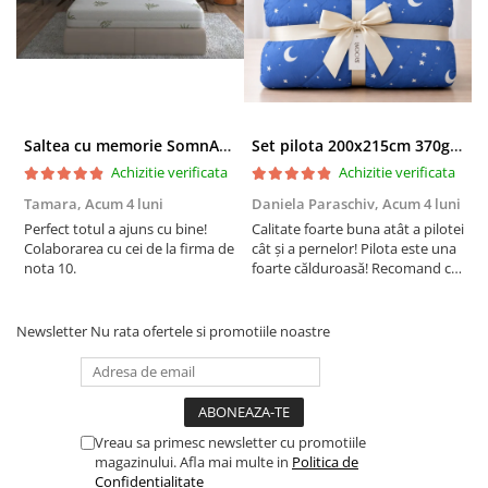
Saltea cu memorie SomnART XXL Memory Plus 160x190, înălțime 25cm, pentru persoane supraponderale, husă Aloe Vera detașabilă, rulată, fermitate mare
Set pilota 200x215cm 370g cu 2 perne 50x70,albastru- PLT36
Achizitie verificata
Achizitie verificata
Tamara,
Acum 4 luni
Daniela Paraschiv,
Acum 4 luni
D
Perfect totul a ajuns cu bine!
Calitate foarte buna atât a pilotei
C
Colaborarea cu cei de la firma de
cât și a pernelor! Pilota este una
c
nota 10.
foarte călduroasă! Recomand cu
f
drag!
d
Newsletter
Nu rata ofertele si promotiile noastre
Vreau sa primesc newsletter cu promotiile
magazinului. Afla mai multe in
Politica de
Confidentialitate