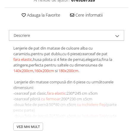
Galbena
Bleu
Adauga la Favorite
Cere informatii
Gri
Mov
Descriere
Rosie
Roz
Lenjerie de pat din matase de culoare alba cu
Bej
caramiziu,pentru pat dublu,cu 6 piese(cearceaf de pat
Verde
fara elastic
,husa pilota si 4 fete de perna),eleganta,fina la
atingere,perfecta pentru saltele cu dimensiunea de
Lila
140x200cm
,
160x200cm
si
180x200cm
.
Imprimeu
Lenjerie din matase compusă din 6 piese cu următoarele
Cu flori
dimensiuni:
Uni (1-2 culori)
-cearceaf pat clasic,
fara elastic
:230*245 cm ±5cm
Cu dungi
-cearceaf pilotă
cu fermoar
:200*230 cm ±5cm
-doua fete de pernă:50*80 cm ±5cm
cu inchidere flep
(parte
Cu inimioare
peste parte)
Cu pisici
-doua fete de pernă:70*70 cm ±5cm
cu inchidere flep
(parte
peste parte)
Cu Animal Print
VEZI MAI MULT
Cu ursuleti
Avantajele lenjeriilor de pat din matase: