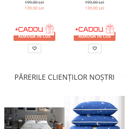
A586
A581
199,00 Lei
199,00 Lei
139,00 Lei
139,00 Lei
IN STOC
IN STOC
ADAUGA IN COS
ADAUGA IN COS
PĂRERILE CLIENȚILOR NOȘTRI