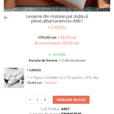
Bumbac satinat
Bumbac policoton
Compatibile cu saltea
Lenjerie din matase,pat dublu,6
piese,alba/caramiziu-A861
90x200cm
+ CADOU
100x200cm
120x200cm
199,00 Lei
139,00 Lei
Economisesti:
60,00
Lei
140x200cm
160x200cm
IN STOC
180x200cm
Durata de livrare:
1-2 zile lucratoare
200x200cm
200x220cm
+ CADOU
Tipul cearceafului de pat
1 x Papuci hotelieri ELLITE pentru SPA albi
10,00 Lei
Gratuit
Cu elastic
Normal - fara elastic
Culoarea
ADAUGA IN COS
Alba
Cod Produs:
A861
Neagra
Ai nevoie de ajutor?
0769267520