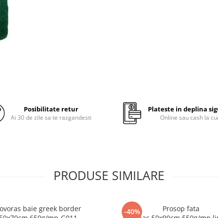
foarte ridicata pe metru patrat
caracteristica produselor speci
gamelor hoteliere, adica un p
calitate, placut la atingere si 
de rezistent la spalari repetate
Tip prosop:
prosop de faț
Destinatie: hoteliera
Dimensiune:
50x90 cm
Posibilitate retur
Plateste in deplina si
Ai 30 de zile sa te razgandesti
Online sau cash la cu
Masa neta: aprox. 270 gr /
Compozitie: 100% bumbac,
grad ridicat de absorbtie
Culoare: verde
PRODUSE SIMILARE
ovoras baie greek border
Prosop fata
-40%
50x70cm,650g/mp-G011
bumbac,50x90cm,550g/mp,lini