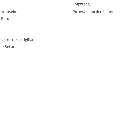
49577428
Produselor
Popesti-Leordeni, Ilfov
e Retur
a online a litigiilor
de Retur