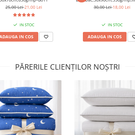
G064
25,00 Lei
21,00 Lei
30,00 Lei
18,00 Lei
Materialul prosoapelor este 
100%.
Tipul firului folosit la teserea
IN STOC
IN STOC
prosoapelor este 20/2 (pretabi
aplicatilor profesionale HoReC
Densitatea prosoapelor (masa
ADAUGA IN COS
ADAUGA IN COS
specifica): 600 gr/mp (foarte g
special pentru hoteluri)
Instructiuni de intretinere:
PĂRERILE CLIENȚILOR NOȘTRI
spalare manuala sau la ma
spalat
se spala la maxim 60 grade
albirea nu este permisa
nu este permisa curatarea
uscarea la temperatura jo
a se spala separat de alte c