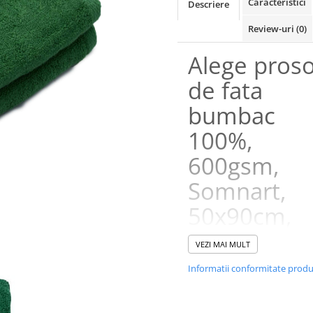
Caracteristici
Descriere
Review-uri
(0)
Alege pros
de fata
bumbac
100%,
600gsm,
Somnart,
50x90cm,
verde de la
VEZI MAI MULT
Casa-Decor
Informatii conformitate prod
Prosopul din bumbac pentru f
600 gsm se remarca prin dens