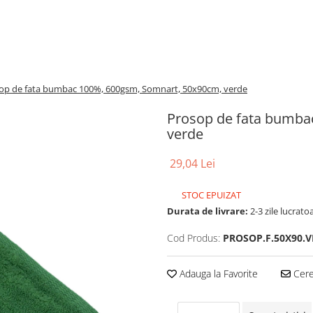
op de fata bumbac 100%, 600gsm, Somnart, 50x90cm, verde
Prosop de fata bumba
verde
29,04 Lei
STOC EPUIZAT
Durata de livrare:
2-3 zile lucrato
Cod Produs:
PROSOP.F.50X90.
Adauga la Favorite
Cere 