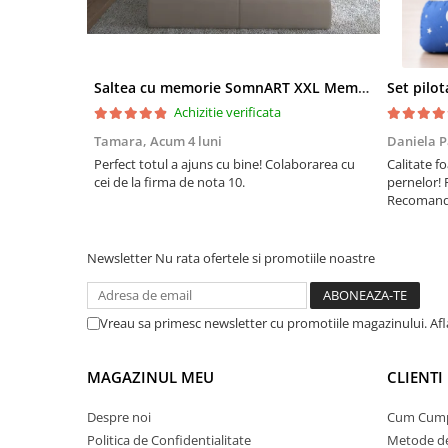
Saltea cu memorie SomnART XXL Memory Plus 160x190, înălțime 25cm, pentru persoane supraponderale, husă Aloe Vera detașabilă, rulată, fermitate mare
Achizitie verificata
Tamara,
Acum 4 luni
Daniela P
Perfect totul a ajuns cu bine! Colaborarea cu
Calitate fo
cei de la firma de nota 10.
pernelor! 
Recomand 
Newsletter
Nu rata ofertele si promotiile noastre
Vreau sa primesc newsletter cu promotiile magazinului. Af
MAGAZINUL MEU
CLIENTI
Despre noi
Cum Cum
Politica de Confidentialitate
Metode de