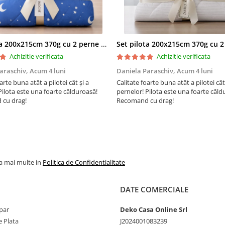
sau haine
Set pilota 200x215cm 370g cu 2 perne 50x70,albastru- PLT36
Achizitie verificata
Achizitie verificata
araschiv,
Acum 4 luni
Daniela Paraschiv,
Acum 4 luni
Certificare Oeko-tex Standa
arte buna atât a pilotei cât și a
Calitate foarte buna atât a pilotei cât
pentru absenta substantel
Pilota este una foarte călduroasă!
pernelor! Pilota este una foarte căld
periculoase
Eticheta Oeko-
cu drag!
Recomand cu drag!
®
Tex
indica utilizatorilor finali
interesati beneficiile suplimen
sigurantei testate pentru
imbracamintea prietenoasa cu
si alte materiale textile. In aces
eticheta de testare ofera un
instrument important de luar
la mai multe in
Politica de Confidentialitate
deciziilor atunci cand achizitio
produse textile. Increderea in 
un sinonim international pent
DATE COMERCIALE
productia de textile responsab
la materia prima la produsul fi
par
Deko Casa Online Srl
rafturile magazinelor.
 Plata
J2024001083239