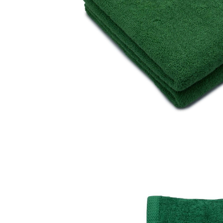
Galbena
Bleu
Gri
Mov
Rosie
Roz
Bej
Verde
Lila
Imprimeu
Cu flori
Uni (1-2 culori)
Cu dungi
Cu inimioare
Cu pisici
Cu Animal Print
Cu ursuleti