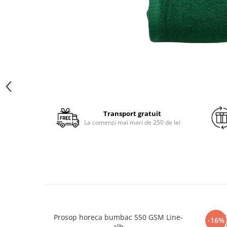
Brodate
Cu Motiv Traditional
Transport gratuit
La comenzi mai mari de 250 de lei
Prosop horeca bumbac 550 GSM Line-
C
-16%
alb