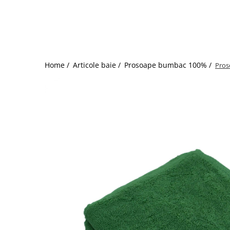
Bumbac satinat
Bumbac policoton
Compatibile cu saltea
90x200cm
100x200cm
Home /
Articole baie /
Prosoape bumbac 100% /
Pros
120x200cm
140x200cm
160x200cm
180x200cm
200x200cm
200x220cm
Tipul cearceafului de pat
Cu elastic
Normal - fara elastic
Culoarea
Alba
Neagra