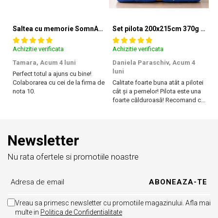
Certificare Oeko-tex Standard 100, pentru absenta
substantelor periculoase
Saltea cu memorie SomnART XXL Memory Plus 160x190, înălțime 25cm, pentru persoane supraponderale, husă Aloe Vera detașabilă, rulată, fermitate mare
Set pilota 200x215cm 370g cu 2 perne 50x70,albastru- PLT36
®
Eticheta Oeko-Tex
indica utilizatorilor finali interesati beneficiile
suplimentare ale sigurantei testate pentru imbracamintea
Achizitie verificata
Achizitie verificata
Ac
prietenoasa cu pielea si alte materiale textile. in acest fel, eticheta de
testare ofera un instrument important de luare a deciziilor atunci
Tamara,
Acum 4 luni
Daniela Paraschiv,
Acum 4
D
cand achizitionati produse textile. increderea in textile – un sinonim
luni
lu
Perfect totul a ajuns cu bine!
international pentru productia de textile responsabil – de la materia
Colaborarea cu cei de la firma de
Calitate foarte buna atât a pilotei
Ca
prima la produsul finit pe rafturile magazinelor.
nota 10.
cât și a pernelor! Pilota este una
câ
foarte călduroasă! Recomand cu
f
drag!
dr
Newsletter
Nu rata ofertele si promotiile noastre
Vreau sa primesc newsletter cu promotiile magazinului. Afla mai
multe in
Politica de Confidentialitate