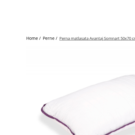
Bumbac satinat
Bumbac policoton
Compatibile cu saltea
90x200cm
100x200cm
Home /
Perne /
Perna matlasata Avantaj Somnart 50x70 
120x200cm
140x200cm
160x200cm
180x200cm
200x200cm
200x220cm
Tipul cearceafului de pat
Cu elastic
Normal - fara elastic
Culoarea
Alba
Neagra