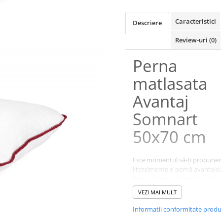
Caracteristici
Descriere
Review-uri
(0)
Perna
matlasata
Avantaj
Somnart
50x70 cm
Este momentul să-ți propun
literalmente o pernă avantajo
Perna Avantaj Somnart este 
plăcută la atingere și oferă su
VEZI MAI MULT
optim, toate la cel mai bun pre
Informatii conformitate prod
Umplutura este cu bile marca