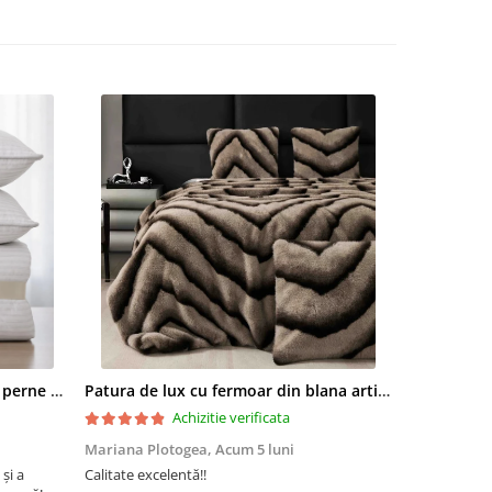
fibra
 bilute
ibra
.
Set pilota 200x215cm 370g cu 2 perne 50x70,alb- PLT37
Patura de lux cu fermoar din blana artificala de nurca 200x230cm+2 fete de perna 50x50cm,maro cu negru-F054
urat
Achizitie verificata
Mariana Plotogea,
Acum 5 luni
Loredana,
A
 și a
Calitate excelentă!!
Super încânta