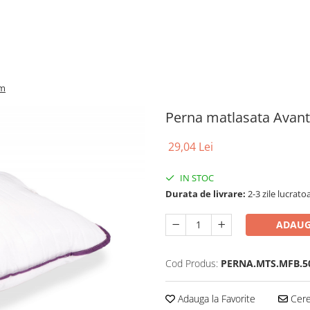
cm
Perna matlasata Avan
29,04 Lei
IN STOC
Durata de livrare:
2-3 zile lucrato
ADAUG
Cod Produs:
PERNA.MTS.MFB.5
Adauga la Favorite
Cere 