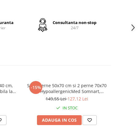
area
 perioadă
tuază
e.
guranta
Consultanta non-stop
rier
24/7
ideala
orm mai
l;
ata
ius;
 40 cm,
Set 2 perne 50x70 cm si 2 perne 70x70
Set 2 pern
-15%
bila la
cm HypoallergenicMed Somnart,
Antistati
 o
grade
microfibra matlasata
149,55 Lei
127,12 Lei
imp.
IN STOC
ADAUGA IN COS
AD