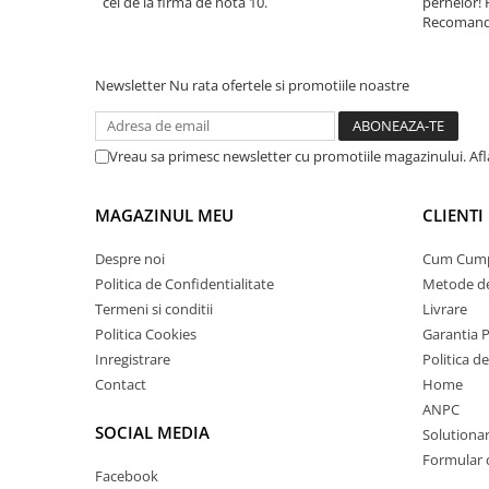
cei de la firma de nota 10.
pernelor! 
Recomand 
Newsletter
Nu rata ofertele si promotiile noastre
Vreau sa primesc newsletter cu promotiile magazinului. Af
MAGAZINUL MEU
CLIENTI
Despre noi
Cum Cum
Politica de Confidentialitate
Metode de
Termeni si conditii
Livrare
Politica Cookies
Garantia 
Inregistrare
Politica d
Contact
Home
ANPC
SOCIAL MEDIA
Solutionare
Formular 
Facebook