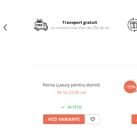
Brodate
Cu Motiv Traditional
Transport gratuit
La comenzi mai mari de 250 de lei
Perna Luxury pentru dormit
Perna
-15%
la
de la 23,00 Lei
IN STOC
VEZI VARIANTE