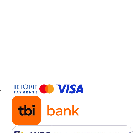
fara compromis. De aceea
produsele noastre sunt rea
in conditii de calitate, medi
sanatate si securitate
ocupationala, la cele mai ri
standarde europene.
Certificari: OEKO-TEX 100, 
9001, ISO 14001, OHSAS 18
Certificare Oeko-tex Standa
pentru absenta substantel
periculoase
e
®
Eticheta Oeko-Tex
indica
utilizatorilor finali interesati
beneficiile suplimentare ale si
testate pentru imbracamintea
prietenoasa cu pielea si alte m
textile. in acest fel, eticheta d