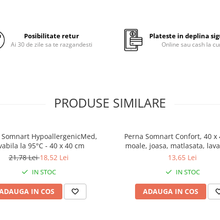
Superball și garantează păstr
proprietăților inițiale o lungă
de timp, iar curățarea se efec
ușor prin spălare la 40 de grad
Posibilitate retur
Plateste in deplina si
Ai 30 de zile sa te razgandesti
Online sau cash la cu
Avantaje:
inaltime si duritate medie, 
pentru persoanele care d
mult pe burta sau pe latera
PRODUSE SIMILARE
Matlasata pe toata supraf
pentru un plus de confort;
Lavabila la 40 de grade Cels
 Somnart HypoallergenicMed,
Perna Somnart Confort, 40 x
vabila la 95°C - 40 x 40 cm
moale, joasa, matlasata, lava
isi pastreaza forma pentru
masina de spalat la 60 de 
21,78 Lei
18,52 Lei
13,65 Lei
perioada indelungata de t
IN STOC
IN STOC
ADAUGA IN COS
ADAUGA IN COS
Informatii tehnice: