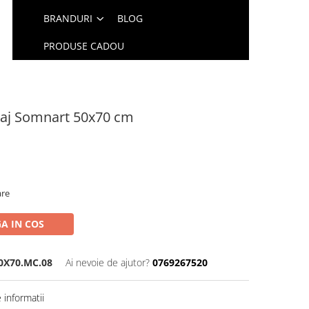
BRANDURI
BLOG
PRODUSE CADOU
taj Somnart 50x70 cm
are
A IN COS
0X70.MC.08
Ai nevoie de ajutor?
0769267520
informatii