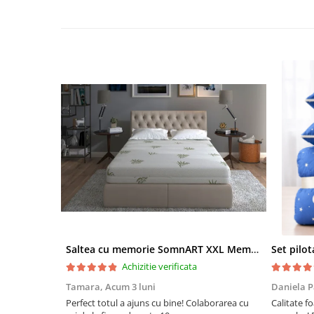
Saltea cu memorie SomnART XXL Memory Plus 160x190, înălțime 25cm, pentru persoane supraponderale, husă Aloe Vera detașabilă, rulată, fermitate mare
Achizitie verificata
Tamara,
Acum 3 luni
Daniela P
Perfect totul a ajuns cu bine! Colaborarea cu
Calitate fo