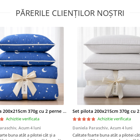
Lavabila la 40 de grade;
PĂRERILE CLIENȚILOR NOȘTRI
Nivel de fermitate: medie;
Material umplutura:
100% 
poliester hipoalergenica tip
®;
marca SuperBall
Material fete: 100% microf
poliester;
Produs fabricat in Romania
Recomandari de utilizare:
Set pilota 200x215cm 370g cu 2 perne 50x70,albastru- PLT36
Pentru a pastra produsul c
urmeaza instructiunile de
Achizitie verificata
Achizitie verificata
intretinere
araschiv,
Acum 4 luni
Daniela Paraschiv,
Acum 4 luni
arte buna atât a pilotei cât și a
Calitate foarte buna atât a pilotei cât
Recomandam expunerea