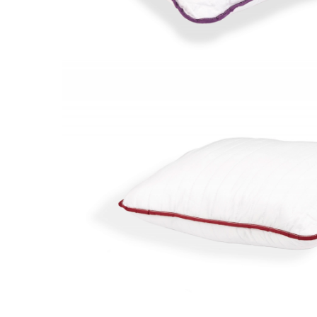
Galbena
Bleu
Gri
Mov
Rosie
Roz
Bej
Verde
Lila
Imprimeu
Cu flori
Uni (1-2 culori)
Cu dungi
Cu inimioare
Cu pisici
Cu Animal Print
Cu ursuleti