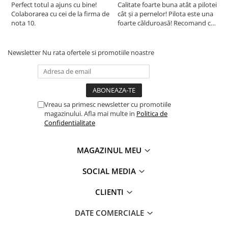
Perfect totul a ajuns cu bine!
Calitate foarte buna atât a pilotei
C
intretinere.
Colaborarea cu cei de la firma de
cât și a pernelor! Pilota este una
c
nota 10.
foarte călduroasă! Recomand cu
f
Recomandam expunerea saptamanala a produselor
drag!
d
Somnart la aer curat
Newsletter
Nu rata ofertele si promotiile noastre
Aspiratorul nu se foloseste pentru a curata pernele,
exista riscul ca acestea sa se deterioreze
Nu recomandam folosirea sau depozitarea produselor
Somnart in spatii umede
Vreau sa primesc newsletter cu promotiile
magazinului. Afla mai multe in
Politica de
Confidentialitate
Concluzie:
Perna TV este o alegere excelentă pentru persoanele care
MAGAZINUL MEU
doresc un suport adecvat pentru coloana vertebrală și cap
în timpul vizionării televizorului sau a cititului. Fabricată din
SOCIAL MEDIA
materiale de înaltă calitate și matlasată, perna oferă confort
și suport adecvat. Perna antireflux și perna circulară sunt
CLIENTI
umplute cu materiale de înaltă calitate, care se adaptează
perfect la forma corpului. Husa pernei este detașabilă și
DATE COMERCIALE
lavabilă la 40 de grade Celsius, ceea ce o face ușor de
întreținut și de curățat.