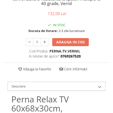
Bumbac satinat
40 grade, Vernil
Bumbac policoton
132,00 Lei
Compatibile cu saltea
90x200cm
IN STOC
100x200cm
Durata de livrare:
2-3 zile lucratoare
120x200cm
ADAUGA IN COS
140x200cm
160x200cm
Cod Produs:
PERNA.TV.VERNIL
180x200cm
Ai nevoie de ajutor?
0769267520
200x200cm
200x220cm
Adauga la Favorite
Cere informatii
Tipul cearceafului de pat
Cu elastic
Descriere
Normal - fara elastic
Perna Relax TV
Culoarea
Alba
60x68x30cm,
Neagra