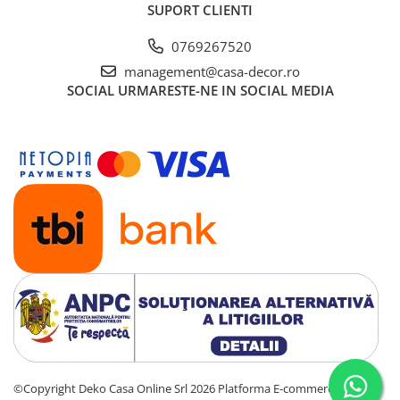
SUPORT CLIENTI
0769267520
Somnart® Pentru odihna sanatoasa!
management@casa-decor.ro
Produsele noastre se regasesc in casele a milioane de
SOCIAL
URMARESTE-NE IN SOCIAL MEDIA
romani.
Stim ca increderea aratata de clientii nostri se obtine doar
prin calitate fara compromis. De aceea produsele noastre
sunt realizate in conditii de calitate, mediu, sanatate si
securitate ocupationala, la cele mai ridicate standarde
europene.
Certificari: ISO 9001, ISO 14001, OHSAS 18001
Certificare Oeko-tex Standard 100, pentru absenta
substantelor periculoase
Eticheta Oeko-Tex® indica utilizatorilor finali interesati
beneficiile suplimentare ale sigurantei testate pentru
imbracamintea prietenoasa cu pielea si alte materiale textile.
in acest fel, eticheta de testare ofera un instrument
important de luare a deciziilor atunci cand achizitionati
©Copyright Deko Casa Online Srl 2026
Platforma E-commerce by
produse textile. increderea in textile – un sinonim